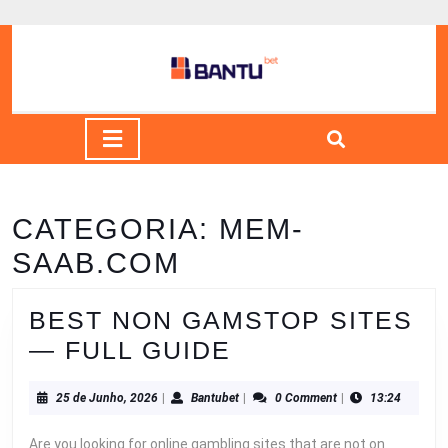
Skip
to
content
Skip
to
content
Open
Button
CATEGORIA:
MEM-
SAAB.COM
BEST NON GAMSTOP SITES
BEST
— FULL GUIDE
NON
25
Bantubet
25 de Junho, 2026
|
Bantubet
|
0 Comment
|
13:24
GAMSTOP
de
SITES
Junho,
Are you looking for online gambling sites that are not on