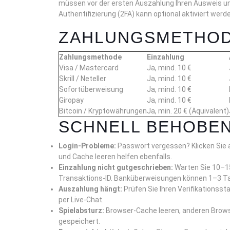
müssen vor der ersten Auszahlung Ihren Ausweis un
Authentifizierung (2FA) kann optional aktiviert w
ZAHLUNGSMETHO
Zahlungsmethode
Einzahlung
Visa / Mastercard
Ja, mind. 10 €
Skrill / Neteller
Ja, mind. 10 €
Sofortüberweisung
Ja, mind. 10 €
Giropay
Ja, mind. 10 €
Bitcoin / Kryptowährungen
Ja, min. 20 € (Äquivalent)
SCHNELL BEHOBE
Login-Probleme:
Passwort vergessen? Klicken Sie a
und Cache leeren helfen ebenfalls.
Einzahlung nicht gutgeschrieben:
Warten Sie 10–15 
Transaktions-ID. Banküberweisungen können 1–3 T
Auszahlung hängt:
Prüfen Sie Ihren Verifikationss
per Live-Chat.
Spielabsturz:
Browser-Cache leeren, anderen Browse
gespeichert.