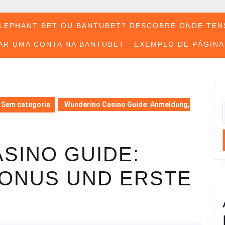
ELEPHANT BET OU BANTUBET? DESCOBRE ONDE TE
AR UMA CONTA NA BANTUBET
EXEMPLO DE PÁGINA
Sem categoria
Wunderino Casino Guide: Anmeldung,
SINO GUIDE:
ONUS UND ERSTE