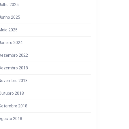
Julho 2025
Junho 2025
Maio 2025
Janeiro 2024
Dezembro 2022
Dezembro 2018
Novembro 2018
Outubro 2018
Setembro 2018
Agosto 2018