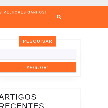
NS MELHORES GANHOS!
PESQUISAR
Pesquisar
ARTIGOS
RECENTES