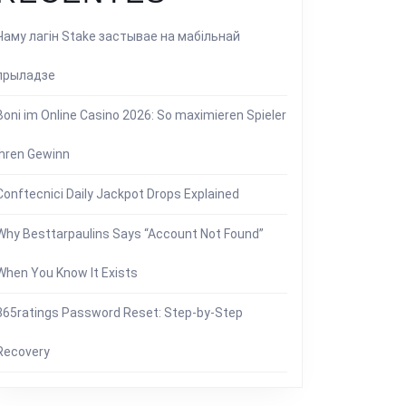
Чаму лагін Stake застывае на мабільнай
прыладзе
Boni im Online Casino 2026: So maximieren Spieler
ihren Gewinn
Conftecnici Daily Jackpot Drops Explained
Why Besttarpaulins Says “Account Not Found”
When You Know It Exists
365ratings Password Reset: Step-by-Step
Recovery