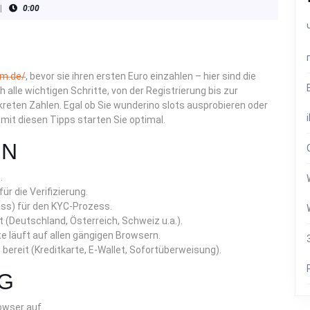
|
0:00
om.de/
, bevor sie ihren ersten Euro einzahlen – hier sind die
 alle wichtigen Schritte, von der Registrierung bis zur
reten Zahlen. Egal ob Sie wunderino slots ausprobieren oder
it diesen Tipps starten Sie optimal.
EN
.
r die Verifizierung.
ass) für den KYC-Prozess.
t (Deutschland, Österreich, Schweiz u.a.).
te läuft auf allen gängigen Browsern.
ereit (Kreditkarte, E-Wallet, Sofortüberweisung).
G
owser auf.