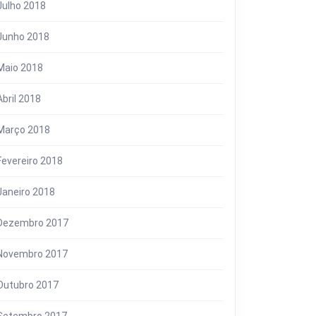
Julho 2018
Junho 2018
Maio 2018
Abril 2018
Março 2018
Fevereiro 2018
Janeiro 2018
Dezembro 2017
Novembro 2017
Outubro 2017