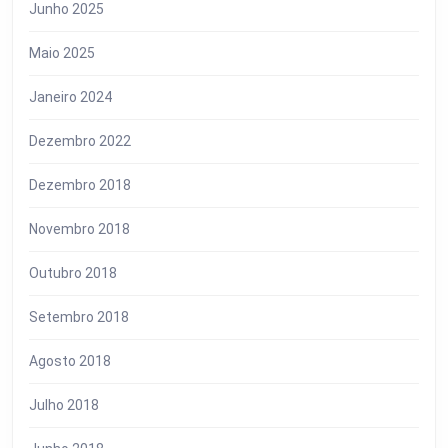
Junho 2025
Maio 2025
Janeiro 2024
Dezembro 2022
Dezembro 2018
Novembro 2018
Outubro 2018
Setembro 2018
Agosto 2018
Julho 2018