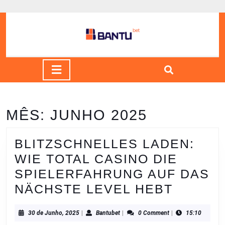
Skip
to
content
Skip
to
content
Open
Button
MÊS:
JUNHO 2025
BLITZSCHNELLES LADEN:
WIE TOTAL CASINO DIE
SPIELERFAHRUNG AUF DAS
BLITZ
NÄCHSTE LEVEL HEBT
LADEN:
30
Bantubet
30 de Junho, 2025
|
Bantubet
|
0 Comment
|
15:10
WIE
de