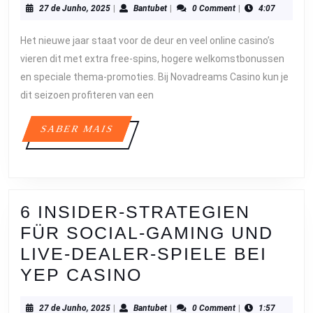
27
Bantubet
27 de Junho, 2025
|
Bantubet
|
0 Comment
|
4:07
TIPS
de
OM
Junho,
Het nieuwe jaar staat voor de deur en veel online casino’s
2025
HET
vieren dit met extra free‑spins, hogere welkomstbonussen
MAXIM
en speciale thema‑promoties. Bij Novadreams Casino kun je
dit seizoen profiteren van een
UIT
NIEUWJ
SABER
SABER MAIS
TE
MAIS
HALEN
BIJ
NOVAD
6 INSIDER‑STRATEGIEN
CASIN
FÜR SOCIAL‑GAMING UND
LIVE‑DEALER‑SPIELE BEI
6
YEP CASINO
INSIDER‑STRATE
27
Bantubet
27 de Junho, 2025
|
Bantubet
|
0 Comment
|
1:57