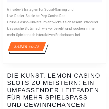
FÜR
de
SOCIAL‑GAMING
Junho,
6 Insider‑Strategien für Social‑Gaming und
2025
UND
Live‑Dealer‑Spiele bei Yep Casino Das
LIVE‑DEALER‑SP
Online‑Casino‑Universum entwickelt sich rasant. Während
klassische Slots nach wie vor beliebt sind, suchen immer
BEI
mehr Spieler nach interaktiven Erlebnissen, bei
YEP
CASINO
SABER
SABER MAIS
MAIS
DIE KUNST, LEMON CASINO
SLOTS ZU MEISTERN: EIN
UMFASSENDER LEITFADEN
FÜR MEHR SPIELSPASS U
DIE
ND GEWINNCHANCEN