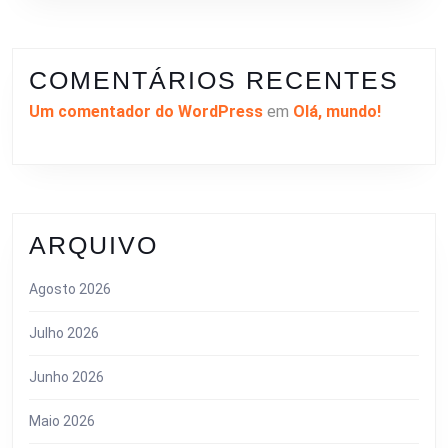
COMENTÁRIOS RECENTES
Um comentador do WordPress
em
Olá, mundo!
ARQUIVO
Agosto 2026
Julho 2026
Junho 2026
Maio 2026