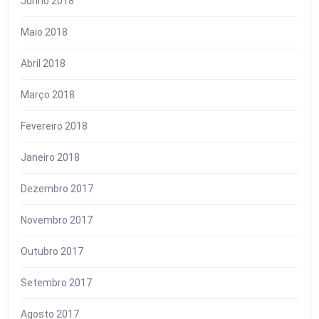
Junho 2018
Maio 2018
Abril 2018
Março 2018
Fevereiro 2018
Janeiro 2018
Dezembro 2017
Novembro 2017
Outubro 2017
Setembro 2017
Agosto 2017