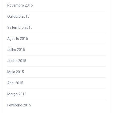
Novembro 2015
Outubro 2015
Setembro 2015
Agosto 2015
Julho 2015
Junho 2015
Maio 2015
Abril 2015
Março 2015
Fevereiro 2015