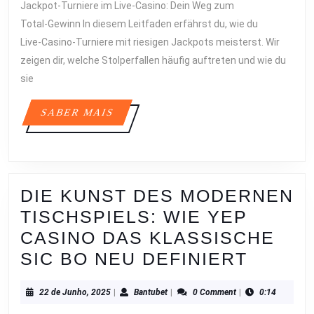
DEIN
Jackpot‑Turniere im Live‑Casino: Dein Weg zum
2025
WEG
Total‑Gewinn In diesem Leitfaden erfährst du, wie du
ZUM
Live‑Casino‑Turniere mit riesigen Jackpots meisterst. Wir
zeigen dir, welche Stolperfallen häufig auftreten und wie du
TOTAL‑G
sie
SABER
SABER MAIS
MAIS
DIE KUNST DES MODERNEN
TISCHSPIELS: WIE YEP
CASINO DAS KLASSISCHE
DIE
SIC BO NEU DEFINIERT
KUNST
22
Bantubet
22 de Junho, 2025
|
Bantubet
|
0 Comment
|
0:14
DES
de