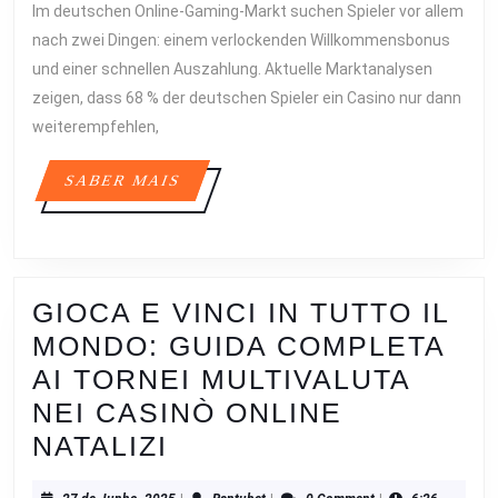
FÜR
Im deutschen Online‑Gaming‑Markt suchen Spieler vor allem
2025
SICHERE
nach zwei Dingen: einem verlockenden Willkommensbonus
BONUS‑NU
und einer schnellen Auszahlung. Aktuelle Marktanalysen
zeigen, dass 68 % der deutschen Spieler ein Casino nur dann
IM
weiterempfehlen,
ONLINE‑CA
SABER
SABER MAIS
MAIS
GIOCA E VINCI IN TUTTO IL
MONDO: GUIDA COMPLETA
AI TORNEI MULTIVALUTA
NEI CASINÒ ONLINE
GIOCA
NATALIZI
E