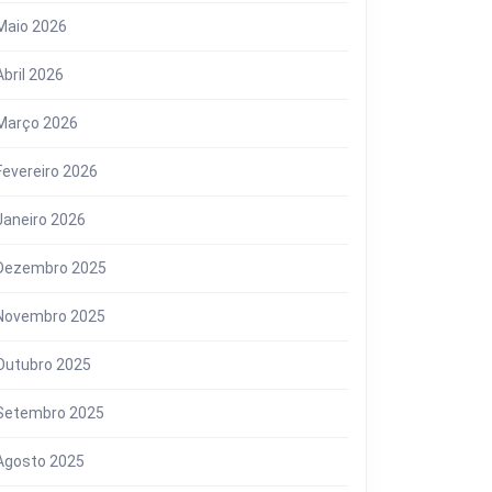
Maio 2026
Abril 2026
Março 2026
Fevereiro 2026
Janeiro 2026
Dezembro 2025
Novembro 2025
Outubro 2025
Setembro 2025
Agosto 2025