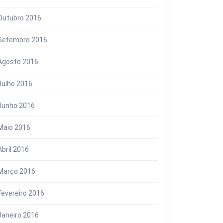
Outubro 2016
TE
Setembro 2016
Agosto 2016
Julho 2016
IA
Junho 2016
Maio 2016
Abril 2016
Março 2016
M
Fevereiro 2016
LOSEN
Janeiro 2016