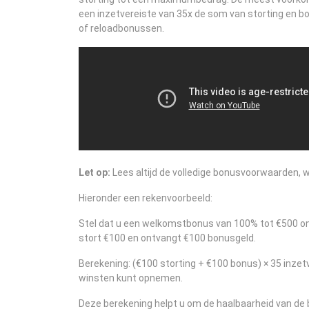
een inzetvereiste van 35x de som van storting en bo
of reloadbonussen.
Let op:
Lees altijd de volledige bonusvoorwaarden, wa
Hieronder een rekenvoorbeeld:
Stel dat u een welkomstbonus van 100% tot €500 ont
stort €100 en ontvangt €100 bonusgeld.
Berekening: (€100 storting + €100 bonus) × 35 inzet
winsten kunt opnemen.
Deze berekening helpt u om de haalbaarheid van de 