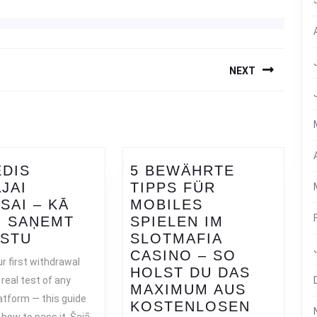
NEXT
Next
post:
EDIS
5 BEWÄHRTE
JAI
TIPPS FÜR
SAI – KĀ
MOBILES
I SAŅEMT
SPIELEN IM
CEĻVEDIS
ESTU
SLOTMAFIA
PIRMAJAI
CASINO – SO
r first withdrawal
IZMAKSAI
HOLST DU DAS
e real test of any
–
MAXIMUM AUS
atform — this guide
KĀ
KOSTENLOSEN
how to pass it. Šajā