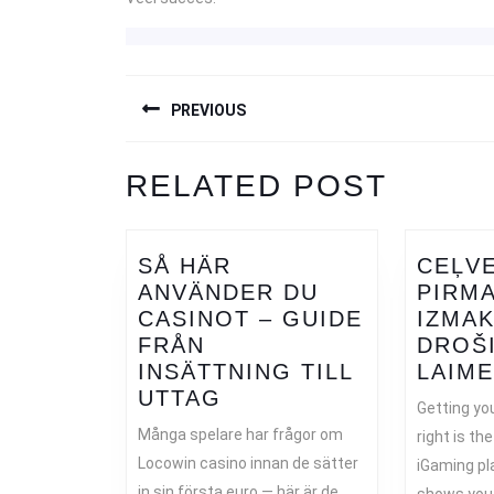
NAVEGAÇÃO
PREVIOUS
DE
ARTIGOS
Previous
RELATED POST
post:
SÅ HÄR
CEĻV
ANVÄNDER DU
PIRMA
CASINOT – GUIDE
IZMAK
FRÅN
DROŠ
INSÄTTNING TILL
LAIM
SÅ
UTTAG
Getting you
HÄR
Många spelare har frågor om
right is th
ANVÄNDER
Locowin casino innan de sätter
iGaming pl
DU
in sin första euro — här är de
shows you 