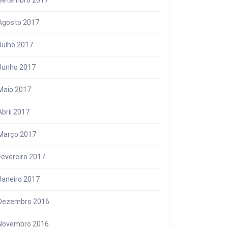
Setembro 2017
Agosto 2017
Julho 2017
Junho 2017
Maio 2017
Abril 2017
Março 2017
Fevereiro 2017
Janeiro 2017
Dezembro 2016
Novembro 2016