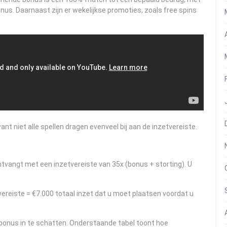
nus. Daarnaast zijn er wekelijkse promoties, zoals free spins
nt niet alle spellen dragen evenveel bij aan de inzetvereiste.
vangt met een inzetvereiste van 35x (bonus + storting). U
vereiste = €7.000 totaal inzet dat u moet plaatsen voordat u
bonus in te schatten. Onderstaande tabel toont hoe