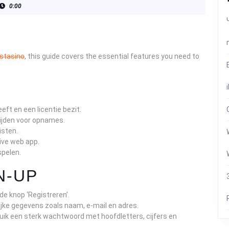
0:00
nstasino
, this guide covers the essential features you need to
eft en een licentie bezit.
ijden voor opnames.
isten.
ive web app.
spelen.
N-UP
de knop ‘Registreren’.
lijke gegevens zoals naam, e-mail en adres.
ik een sterk wachtwoord met hoofdletters, cijfers en