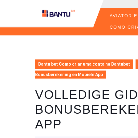
Skip
to
content
AVIATOR 
Skip
COMO CRI
to
content
Bantu bet Como criar uma conta na Bantubet
Bonusberekening en Mobiele App
VOLLEDIGE GI
BONUSBEREKEN
APP