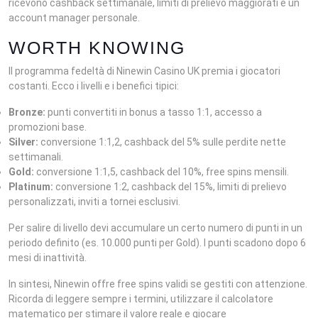
ricevono cashback settimanale, limiti di prelievo maggiorati e un
account manager personale.
WORTH KNOWING
Il programma fedeltà di Ninewin Casino UK premia i giocatori
costanti. Ecco i livelli e i benefici tipici:
Bronze:
punti convertiti in bonus a tasso 1:1, accesso a
promozioni base.
Silver:
conversione 1:1,2, cashback del 5% sulle perdite nette
settimanali.
Gold:
conversione 1:1,5, cashback del 10%, free spins mensili.
Platinum:
conversione 1:2, cashback del 15%, limiti di prelievo
personalizzati, inviti a tornei esclusivi.
Per salire di livello devi accumulare un certo numero di punti in un
periodo definito (es. 10.000 punti per Gold). I punti scadono dopo 6
mesi di inattività.
In sintesi, Ninewin offre free spins validi se gestiti con attenzione.
Ricorda di leggere sempre i termini, utilizzare il calcolatore
matematico per stimare il valore reale e giocare