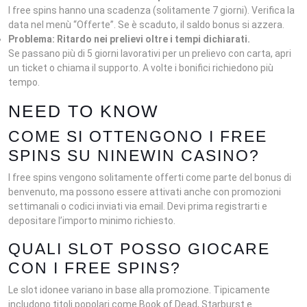
I free spins hanno una scadenza (solitamente 7 giorni). Verifica la
data nel menù “Offerte”. Se è scaduto, il saldo bonus si azzera.
Problema: Ritardo nei prelievi oltre i tempi dichiarati.
Se passano più di 5 giorni lavorativi per un prelievo con carta, apri
un ticket o chiama il supporto. A volte i bonifici richiedono più
tempo.
NEED TO KNOW
COME SI OTTENGONO I FREE
SPINS SU NINEWIN CASINO?
I free spins vengono solitamente offerti come parte del bonus di
benvenuto, ma possono essere attivati anche con promozioni
settimanali o codici inviati via email. Devi prima registrarti e
depositare l’importo minimo richiesto.
QUALI SLOT POSSO GIOCARE
CON I FREE SPINS?
Le slot idonee variano in base alla promozione. Tipicamente
includono titoli popolari come Book of Dead, Starburst e