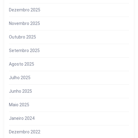
Dezembro 2025
Novembro 2025
Outubro 2025
Setembro 2025
Agosto 2025
Julho 2025
Junho 2025
Maio 2025
Janeiro 2024
Dezembro 2022