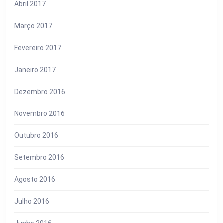
Abril 2017
Março 2017
Fevereiro 2017
Janeiro 2017
Dezembro 2016
Novembro 2016
Outubro 2016
Setembro 2016
Agosto 2016
Julho 2016
Junho 2016