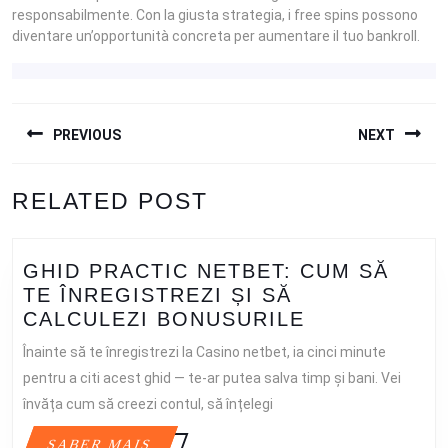
responsabilmente. Con la giusta strategia, i free spins possono
diventare un’opportunità concreta per aumentare il tuo bankroll.
NAVEGAÇÃO
PREVIOUS
NEXT
DE
ARTIGOS
Previous
Next
RELATED POST
post:
post:
GHID PRACTIC NETBET: CUM SĂ
TE ÎNREGISTREZI ȘI SĂ
GHID
CALCULEZI BONUSURILE
PRACTIC
Înainte să te înregistrezi la Casino netbet, ia cinci minute
NETBET:
pentru a citi acest ghid — te-ar putea salva timp și bani. Vei
CUM
învăța cum să creezi contul, să înțelegi
SĂ
TE
SABER
SABER MAIS