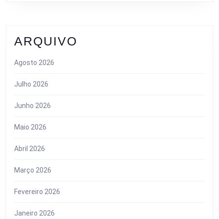
ARQUIVO
Agosto 2026
Julho 2026
Junho 2026
Maio 2026
Abril 2026
Março 2026
Fevereiro 2026
Janeiro 2026