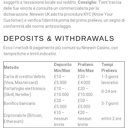
soggetti a tassazione locale sul reddito.
Consiglio:
Tieni traccia
delle tue vincite e consulta un commercialista per la
dichiarazione. Ninewin UK adotta procedure KYC (Know Your
Customer) e verifica l’identità prima del primo prelievo, un segno di
conformità alle norme antiriciclaggio.
DEPOSITS & WITHDRAWALS
Ecco i metodi di pagamento più comuni su Ninewin Casino, con
tempistiche e limiti indicativi.
Deposito
Prelievo
Tempi
Metodo
Min/Max
Min/Max
Prelievo
Carta di credito/debito
£10 –
£20 –
1-3 giorni
(Visa, Mastercard)
£5.000
£4.000
lavorativi
Portafoglio elettronico
£10 –
£20 –
0-24 ore
(Skrill, Neteller)
£10.000
£10.000
£20 –
£50 –
Bonifico bancario
3-7 giorni
£5.000
£5.000
€10 –
€20 –
Criptovalute (Bitcoin,
nessun
nessun
entro 2 ore
Ethereum)
limite
limite