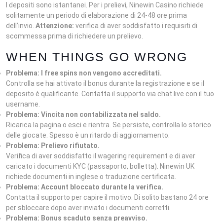
I depositi sono istantanei. Per i prelievi, Ninewin Casino richiede
solitamente un periodo di elaborazione di 24-48 ore prima
dell’invio.
Attenzione:
verifica di aver soddisfatto i requisiti di
scommessa prima di richiedere un prelievo.
WHEN THINGS GO WRONG
Problema: I free spins non vengono accreditati.
Controlla se hai attivato il bonus durante la registrazione e se il
deposito è qualificante. Contatta il supporto via chat live con il tuo
username.
Problema: Vincita non contabilizzata nel saldo.
Ricarica la pagina o esci e rientra. Se persiste, controlla lo storico
delle giocate. Spesso è un ritardo di aggiornamento.
Problema: Prelievo rifiutato.
Verifica di aver soddisfatto il wagering requirement e di aver
caricato i documenti KYC (passaporto, bolletta). Ninewin UK
richiede documenti in inglese o traduzione certificata.
Problema: Account bloccato durante la verifica.
Contatta il supporto per capire il motivo. Di solito bastano 24 ore
per sbloccare dopo aver inviato i documenti corretti.
Problema: Bonus scaduto senza preavviso.