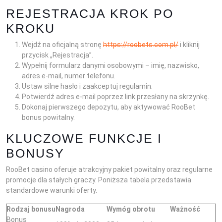
REJESTRACJA KROK PO
KROKU
Wejdź na oficjalną stronę
https://roobets.com.pl/
i kliknij
przycisk „Rejestracja”.
Wypełnij formularz danymi osobowymi – imię, nazwisko,
adres e-mail, numer telefonu.
Ustaw silne hasło i zaakceptuj regulamin.
Potwierdź adres e-mail poprzez link przesłany na skrzynkę.
Dokonaj pierwszego depozytu, aby aktywować RooBet
bonus powitalny.
KLUCZOWE FUNKCJE I
BONUSY
RooBet casino oferuje atrakcyjny pakiet powitalny oraz regularne
promocje dla stałych graczy. Poniższa tabela przedstawia
standardowe warunki oferty.
Rodzaj bonusu
Nagroda
Wymóg obrotu
Ważność
Bonus