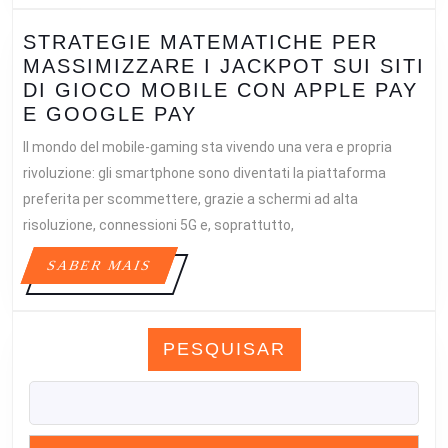
•
REPÚBLICA
STRATEGIE MATEMATICHE PER
ARGENTINA
MASSIMIZZARE I JACKPOT SUI SITI
PLAY
DI GIOCO MOBILE CON APPLE PAY
NOW
STRATEGIE
E GOOGLE PAY
MATEMATICHE
Il mondo del mobile‑gaming sta vivendo una vera e propria
PER
rivoluzione: gli smartphone sono diventati la piattaforma
MASSIMIZZARE
preferita per scommettere, grazie a schermi ad alta
I
risoluzione, connessioni 5G e, soprattutto,
JACKPOT
SUI
SABER
SABER MAIS
SITI
MAIS
DI
GIOCO
PESQUISAR
MOBILE
CON
APPLE
PAY