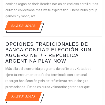
HID
casinos organize their libraries not as an endless scroll but as
VAR
curated collections that invite exploration. These hubs group
OF
games by mood, art
ONL
CAS
SABER
SABER MAIS
EN
MAIS
OPCIONES TRADICIONALES DE
BANCA CONFIAR ELECCIÓN KUN-
AGUERO.NET/ • REPÚBLICA
OPCIONES
ARGENTINA PLAY NOW
TRADICIONAL
Más allá del bienvenida programa de software , Katsubet
DE
ejercita instrumentista fecha terminado con semanal
BANCA
recargar bonificación y sin estreñimiento renunciar giro
CONFIAR
promociones . Estas en curso voluntariar garantizar que
ELECCIÓN
KUN-
SABER
SABER MAIS
AGUERO.NET/
MAIS