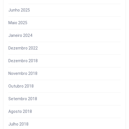
Junho 2025
Maio 2025
Janeiro 2024
Dezembro 2022
Dezembro 2018
Novembro 2018
Outubro 2018
Setembro 2018
Agosto 2018
Julho 2018