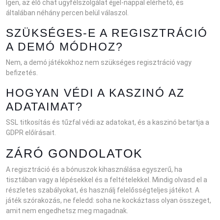
Igen, az élő chat ügyfélszolgálat éjjel-nappal elérhető, és
általában néhány percen belül válaszol.
SZÜKSÉGES-E A REGISZTRÁCIÓ
A DEMÓ MÓDHOZ?
Nem, a demó játékokhoz nem szükséges regisztráció vagy
befizetés.
HOGYAN VÉDI A KASZINÓ AZ
ADATAIMAT?
SSL titkosítás és tűzfal védi az adatokat, és a kaszinó betartja a
GDPR előírásait.
ZÁRÓ GONDOLATOK
A regisztráció és a bónuszok kihasználása egyszerű, ha
tisztában vagy a lépésekkel és a feltételekkel. Mindig olvasd el a
részletes szabályokat, és használj felelősségteljes játékot. A
játék szórakozás, ne feledd: soha ne kockáztass olyan összeget,
amit nem engedhetsz meg magadnak.