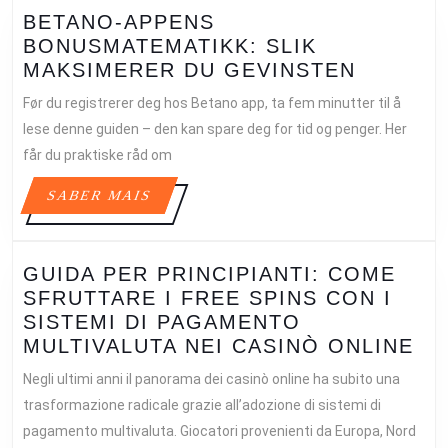
TI
BETANO-APPENS
BONUSMATEMATIKK: SLIK
BETANO
MAKSIMERER DU GEVINSTEN
APPENS
Før du registrerer deg hos Betano app, ta fem minutter til å
BONUSM
lese denne guiden – den kan spare deg for tid og penger. Her
SLIK
får du praktiske råd om
MAKSIM
DU
SABER
SABER MAIS
GEVINS
MAIS
GUIDA PER PRINCIPIANTI: COME
SFRUTTARE I FREE SPINS CON I
SISTEMI DI PAGAMENTO
GU
MULTIVALUTA NEI CASINÒ ONLINE
PE
Negli ultimi anni il panorama dei casinò online ha subito una
PR
trasformazione radicale grazie all’adozione di sistemi di
CO
pagamento multivaluta. Giocatori provenienti da Europa, Nord
SF