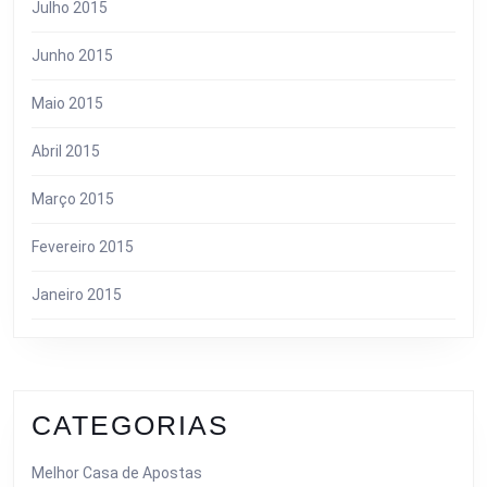
Julho 2015
Junho 2015
Maio 2015
Abril 2015
Março 2015
Fevereiro 2015
Janeiro 2015
CATEGORIAS
Melhor Casa de Apostas