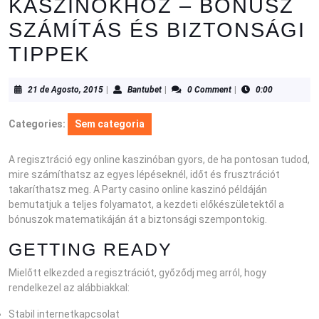
KASZINÓKHOZ – BÓNUSZ
SZÁMÍTÁS ÉS BIZTONSÁGI
TIPPEK
21
Bantubet
21 de Agosto, 2015
|
Bantubet
|
0 Comment
|
0:00
de
Agosto,
Categories:
Sem categoria
2015
A regisztráció egy online kaszinóban gyors, de ha pontosan tudod,
mire számíthatsz az egyes lépéseknél, időt és frusztrációt
takaríthatsz meg. A Party casino online kaszinó példáján
bemutatjuk a teljes folyamatot, a kezdeti előkészületektől a
bónuszok matematikáján át a biztonsági szempontokig.
GETTING READY
Mielőtt elkezded a regisztrációt, győződj meg arról, hogy
rendelkezel az alábbiakkal:
Stabil internetkapcsolat