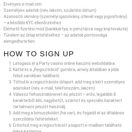
Érvényes e-mail cím
Személyes adatok (név, lakcím, születési dátum)
Azonosító okmány (személyi igazolvány, útlevél vagy jogosítvány)
– a későbbi KYC ellenőrzéshez
Elérhető fizetési mód (bankkártya, e-pénztárca vagy kriptovaluta)
Türelem az űrlap kitöltéséhez – az adatok pontossága
elengedhetetlen
HOW TO SIGN UP
Látogass el a Party casino online kaszinó weboldalára.
Kattints a „Regisztráció” gombra, amely általában a jobb
felső sarokban található.
Töltsd ki a regisztrációs űrlapot: add meg a kért személyes
adatokat (név, e-mail, telefonszám, lakcím).
Válassz felhasználónevet és jelszót – erős, legalább 8
karakterből álló, nagybetűt, számot és speciális karaktert
tartalmazó jelszót használj.
Add meg a bónuszkódot (ha van), és fogadd el az általános
szerződési feltételeket.
Erősítsd meg a regisztrációt a kapott e-mailben található
linkre kattintva.