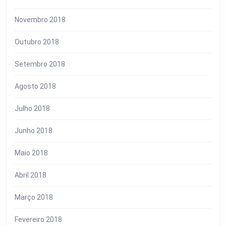
Novembro 2018
Outubro 2018
Setembro 2018
Agosto 2018
Julho 2018
Junho 2018
Maio 2018
Abril 2018
Março 2018
Fevereiro 2018