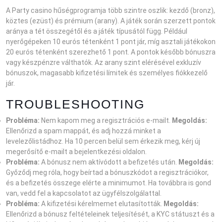
A Party casino hűségprogramja több szintre oszlik: kezdő (bronz),
köztes (ezüst) és prémium (arany). A játék során szerzett pontok
aránya a tét összegétől és a játék típusától függ. Például
nyerőgépeken 10 eurós tétenként 1 pont jár, míg asztali játékokon
20 eurós tétenként szerezhető 1 pont. A pontok később bónuszra
vagy készpénzre válthatók. Az arany szint elérésével exkluzív
bónuszok, magasabb kifizetési límitek és személyes fiókkezelő
jár.
TROUBLESHOOTING
Probléma:
Nem kapom meg a regisztrációs e-mailt.
Megoldás:
Ellenőrizd a spam mappát, és adj hozzá minket a
levelezőlistádhoz. Ha 10 percen belül sem érkezik meg, kérj új
megerősítő e-mailt a bejelentkezési oldalon.
Probléma:
A bónusz nem aktívódott a befizetés után.
Megoldás:
Győződj meg róla, hogy beírtad a bónuszkódot a regisztrációkor,
és a befizetés összege elérte a minimumot. Ha továbbra is gond
van, vedd fel a kapcsolatot az ügyfélszolgálattal.
Probléma:
A kifizetési kérelmemet elutasították.
Megoldás:
Ellenőrizd a bónusz feltételeinek teljesítését, a KYC státuszt és a