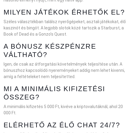
hasonló élményt nyújt, mint egy natív app.
MILYEN JÁTÉKOK ÉRHETŐK EL?
Széles választékban találsz nyerőgépeket, asztali játékokat, élő
kaszinót és bingót. A legjobb slotok közé tartozik a Starburst, a
Book of Dead és a Gonzo’s Quest.
A BÓNUSZ KÉSZPÉNZRE
VÁLTHATÓ?
Igen, de csak az átforgatási követelmények teljesítése után. A
bónuszhoz kapcsolódó nyereményeket addig nem lehet kivenni,
amíg a feltételeket nem teljesítetted.
MI A MINIMÁLIS KIFIZETÉSI
ÖSSZEG?
A minimális kifizetés 5 000 Ft, kivéve a kriptovalutáknál, ahol 20
000 Ft.
ELÉRHETŐ AZ ÉLŐ CHAT 24/7?