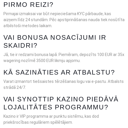
PIRMO REIZI?
Pirmajai izmaksai var būt nepieciešama KYC pārbaude, kas
aizņem līdz 24 stundām. Pēc apstiprināšanas nauda tiek nosūtīta
atbilstoši metodes laikam.
VAI BONUSA NOSACĪJUMI IR
SKAIDRI?
Jā, tie ir redzami bonusa lapā. Piemēram, depozīts 100 EUR ar 35x
wagering nozīmē 3500 EUR likmju apjomu.
KĀ SAZINĀTIES AR ATBALSTU?
Varat izmantot tiešsaistes tērzēšanas logu vai e-pastu. Atbalsts
strādā 24/7.
VAI SYNOTTIP KAZINO PIEDĀVĀ
LOJALITĀTES PROGRAMMU?
Kazino ir VIP programma ar punktu sistēmu, kas dod
priekšrocības regulāriem spēlētājiem.