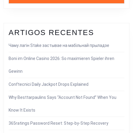
ARTIGOS RECENTES
Чаму лагін Stake застывае на мабільнай прыладзе
Boni im Online Casino 2026: So maximieren Spieler ihren
Gewinn
Conftecnici Daily Jackpot Drops Explained
Why Besttarpaulins Says “Account Not Found” When You
Know It Exists
365ratings Password Reset: Step-by-Step Recovery