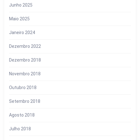
Junho 2025
Maio 2025
Janeiro 2024
Dezembro 2022
Dezembro 2018
Novembro 2018
Outubro 2018
Setembro 2018
Agosto 2018
Julho 2018