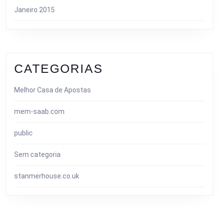
Janeiro 2015
CATEGORIAS
Melhor Casa de Apostas
mem-saab.com
public
Sem categoria
stanmerhouse.co.uk