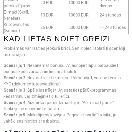
20 EUR
10000 EUR
pārskaitījums
dienas
E-maki (Skrill,
10 EUR
10000 EUR
24 stundas
Neteller)
Kriptovalūtas
25 EUR
50000 EUR
1–24 stundas
(Bitcoin)
KAD LIETAS NOIET GREIZI
Problēmas var rasties jebkurā brīdī. Šeit ir pieci izplatīti scenāriji
un risinājumi:
Scenārijs 1:
Nesaņemat bonusu. Atjaunojiet lapu, pārbaudiet
bonusa kodu vai sazinieties ar atbalstu.
Scenārijs 2:
Nevarat veikt izmaksu. Pārbaudiet, vai esat veicis
KYC (dokumentu iesniegšanu).
Scenārijs 3:
Spēle iestrēgst. Atiestatiet pārlūkprogrammas
kešatmiņu vai izmēģiniet citu ierīci.
Scenārijs 4:
Aizmirsāt paroli. Izmantojiet “Aizmirsāt paroli”
funkciju un saņemiet e-pastu.
Scenārijs 5:
Maksājums kavējas. Pagaidiet norādīto laiku, ja
vairāk, sazinieties ar atbalstu.