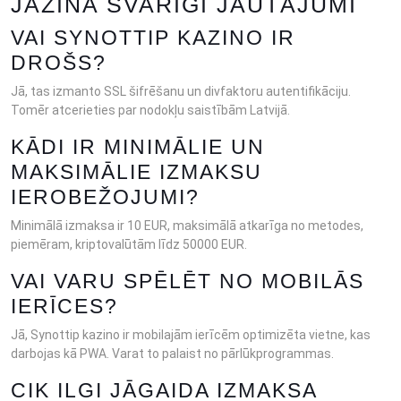
JĀZINA SVARĪGI JAUTĀJUMI
VAI SYNOTTIP KAZINO IR
DROŠS?
Jā, tas izmanto SSL šifrēšanu un divfaktoru autentifikāciju.
Tomēr atcerieties par nodokļu saistībām Latvijā.
KĀDI IR MINIMĀLIE UN
MAKSIMĀLIE IZMAKSU
IEROBEŽOJUMI?
Minimālā izmaksa ir 10 EUR, maksimālā atkarīga no metodes,
piemēram, kriptovalūtām līdz 50000 EUR.
VAI VARU SPĒLĒT NO MOBILĀS
IERĪCES?
Jā, Synottip kazino ir mobilajām ierīcēm optimizēta vietne, kas
darbojas kā PWA. Varat to palaist no pārlūkprogrammas.
CIK ILGI JĀGAIDA IZMAKSA