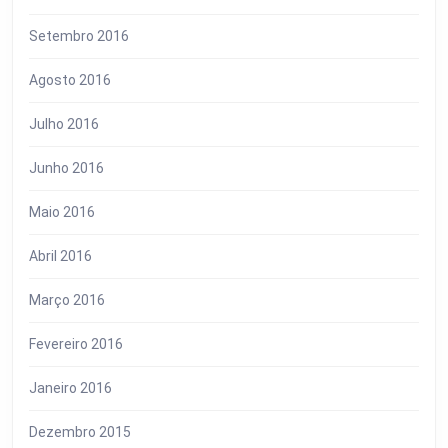
Setembro 2016
Agosto 2016
Julho 2016
Junho 2016
Maio 2016
Abril 2016
Março 2016
Fevereiro 2016
Janeiro 2016
Dezembro 2015