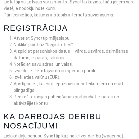
Lietotāji no Latvijas var izmantot Synottip kazino, taču jāņem vērā
vietējie nodokļu noteikumi.
Pārliecinieties, ka jums ir stabils interneta savienojums.
REĢISTRĀCIJA
Atveriet Synottip mājaslapu.
Noklikšķiniet uz “Reģistrēties”.
Aizpildiet personiskos datus – vārds, uzvārds, dzimšanas
datums, e-pasts, tālrunis.
Norādiet savu adresi un valsti.
Izveidojiet lietotājvārdu un spēcīgu paroli.
Izvēlieties valūtu (EUR).
Apstipriniet, ka esat iepazinies ar noteikumiem un esat
pilngadīgs.
Pēc reģistrācijas pabeigšanas pārbaudiet e-pastu un
aktivizējiet kontu.
KĀ DARBOJAS DERĪBU
NOSACĪJUMI
Lielākā daļa bonusu Synottip kazino ietver derību (wagering)