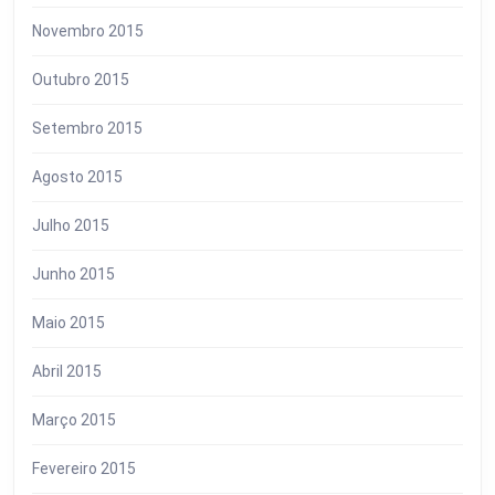
Novembro 2015
Outubro 2015
Setembro 2015
Agosto 2015
Julho 2015
Junho 2015
Maio 2015
Abril 2015
Março 2015
Fevereiro 2015