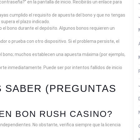
contraseña?” en la pantalla de inicio. Recibirás un enlace para
ayas cumplido el requisito de apuesta del bono y que no tengas
supera el plazo indicado.
 el bono durante el depósito. Algunos bonos requieren un
or o prueba con otro dispositivo. Si el problema persiste, el
el bono; muchos establecen una apuesta máxima (por ejemplo,
rte inmediatamente. Puede ser por intentos fallidos de inicio
S SABER (PREGUNTAS
EN BON RUSH CASINO?
 independientes. No obstante, verifica siempre que la licencia