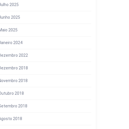
Julho 2025
Junho 2025
Maio 2025
Janeiro 2024
Dezembro 2022
Dezembro 2018
Novembro 2018
Outubro 2018
Setembro 2018
Agosto 2018