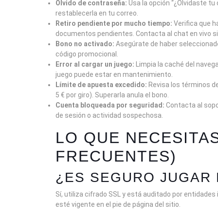
Olvido de contraseña:
Usa la opción “¿Olvidaste tu 
restablecerla en tu correo.
Retiro pendiente por mucho tiempo:
Verifica que h
documentos pendientes. Contacta al chat en vivo si 
Bono no activado:
Asegúrate de haber seleccionado
código promocional.
Error al cargar un juego:
Limpia la caché del navegad
juego puede estar en mantenimiento.
Límite de apuesta excedido:
Revisa los términos d
5 € por giro). Superarla anula el bono.
Cuenta bloqueada por seguridad:
Contacta al sopo
de sesión o actividad sospechosa.
LO QUE NECESITA
FRECUENTES)
¿ES SEGURO JUGAR 
Sí, utiliza cifrado SSL y está auditado por entidades
esté vigente en el pie de página del sitio.