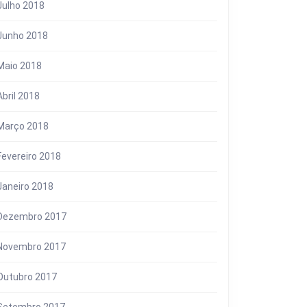
Julho 2018
Junho 2018
Maio 2018
Abril 2018
Março 2018
Fevereiro 2018
Janeiro 2018
Dezembro 2017
Novembro 2017
Outubro 2017