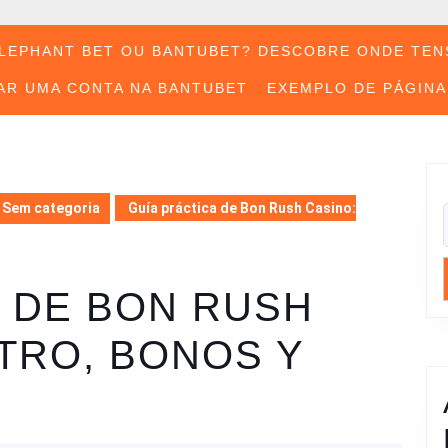
ELEPHANT BET OU BANTUBET? DESCOBRE ONDE TE
AR UMA CONTA NA BANTUBET
EXEMPLO DE PÁGINA
Sem categoria
Guía práctica de Bon Rush Casino:
A DE BON RUSH
TRO, BONOS Y