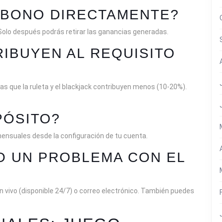
 BONO DIRECTAMENTE?
 Solo después podrás retirar las ganancias generadas.
IBUYEN AL REQUISITO
s que la ruleta y el blackjack contribuyen menos (10-20%).
PÓSITO?
mensuales desde la configuración de tu cuenta.
O UN PROBLEMA CON EL
 en vivo (disponible 24/7) o correo electrónico. También puedes