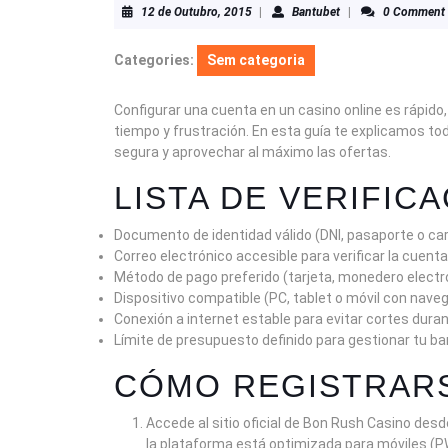
12
Bantubet
12 de Outubro, 2015
|
Bantubet
|
0 Comment
de
Outubro,
Categories:
Sem categoria
2015
Configurar una cuenta en un casino online es rápid
tiempo y frustración. En esta guía te explicamos t
segura y aprovechar al máximo las ofertas.
LISTA DE VERIFIC
Documento de identidad válido (DNI, pasaporte o car
Correo electrónico accesible para verificar la cuenta
Método de pago preferido (tarjeta, monedero electró
Dispositivo compatible (PC, tablet o móvil con nave
Conexión a internet estable para evitar cortes duran
Límite de presupuesto definido para gestionar tu ban
CÓMO REGISTRARS
Accede al sitio oficial de Bon Rush Casino des
la plataforma está optimizada para móviles (P