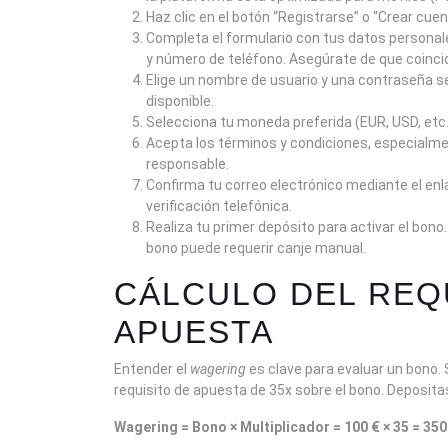
Haz clic en el botón “Registrarse” o “Crear cue
Completa el formulario con tus datos personal
y número de teléfono. Asegúrate de que coinci
Elige un nombre de usuario y una contraseña seg
disponible.
Selecciona tu moneda preferida (EUR, USD, etc.)
Acepta los términos y condiciones, especialmen
responsable.
Confirma tu correo electrónico mediante el enl
verificación telefónica.
Realiza tu primer depósito para activar el bono
bono puede requerir canje manual.
CÁLCULO DEL REQ
APUESTA
Entender el
wagering
es clave para evaluar un bono
requisito de apuesta de 35x sobre el bono. Depositas
Wagering = Bono × Multiplicador = 100 € × 35 = 350