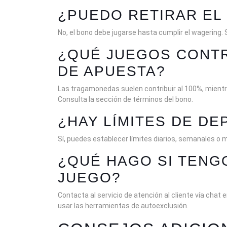
¿PUEDO RETIRAR EL
No, el bono debe jugarse hasta cumplir el wagering.
¿QUÉ JUEGOS CONTR
DE APUESTA?
Las tragamonedas suelen contribuir al 100%, mientra
Consulta la sección de términos del bono.
¿HAY LÍMITES DE DE
Sí, puedes establecer límites diarios, semanales o 
¿QUÉ HAGO SI TENG
JUEGO?
Contacta al servicio de atención al cliente vía chat
usar las herramientas de autoexclusión.