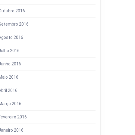
Outubro 2016
Setembro 2016
Agosto 2016
Julho 2016
Junho 2016
Maio 2016
Abril 2016
Março 2016
Fevereiro 2016
Janeiro 2016