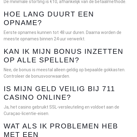
De minimale storting is €10, afhankelijk van de betaalmethode.
HOE LANG DUURT EEN
OPNAME?
Eerste opnames kunnen tot 48 uur duren. Daarna worden de
meeste opnames binnen 24 uur verwerkt.
KAN IK MIJN BONUS INZETTEN
OP ALLE SPELLEN?
Nee, de bonus is meestal alleen geldig op bepaalde gokkasten.
Controleer de bonusvoorwaarden.
IS MIJN GELD VEILIG BIJ 711
CASINO ONLINE?
Ja, het casino gebruikt SSL-versleuteling en voldoet aan de
Curaçao-licentie-eisen.
WAT ALS IK PROBLEMEN HEB
MET EEN