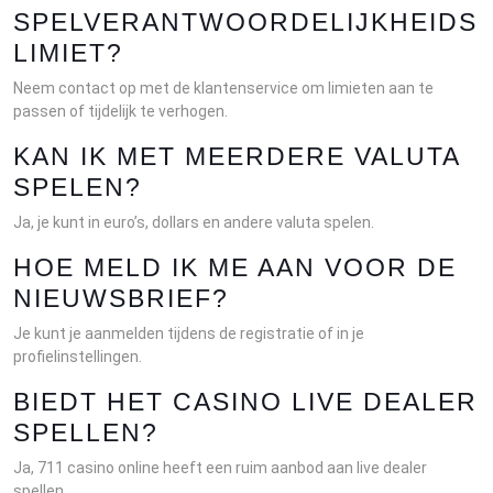
SPELVERANTWOORDELIJKHEIDS
LIMIET?
Neem contact op met de klantenservice om limieten aan te
passen of tijdelijk te verhogen.
KAN IK MET MEERDERE VALUTA
SPELEN?
Ja, je kunt in euro’s, dollars en andere valuta spelen.
HOE MELD IK ME AAN VOOR DE
NIEUWSBRIEF?
Je kunt je aanmelden tijdens de registratie of in je
profielinstellingen.
BIEDT HET CASINO LIVE DEALER
SPELLEN?
Ja, 711 casino online heeft een ruim aanbod aan live dealer
spellen.