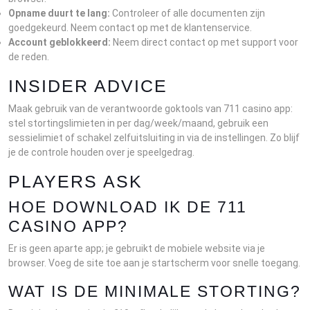
Opname duurt te lang:
Controleer of alle documenten zijn
goedgekeurd. Neem contact op met de klantenservice.
Account geblokkeerd:
Neem direct contact op met support voor
de reden.
INSIDER ADVICE
Maak gebruik van de verantwoorde goktools van 711 casino app:
stel stortingslimieten in per dag/week/maand, gebruik een
sessielimiet of schakel zelfuitsluiting in via de instellingen. Zo blijf
je de controle houden over je speelgedrag.
PLAYERS ASK
HOE DOWNLOAD IK DE 711
CASINO APP?
Er is geen aparte app; je gebruikt de mobiele website via je
browser. Voeg de site toe aan je startscherm voor snelle toegang.
WAT IS DE MINIMALE STORTING?