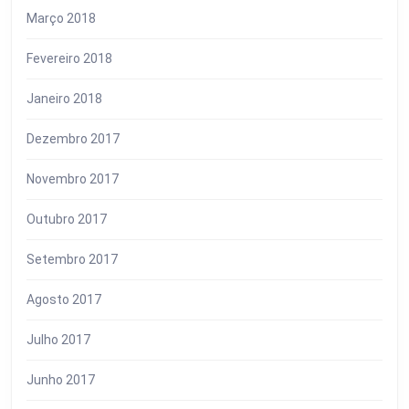
Março 2018
Fevereiro 2018
Janeiro 2018
Dezembro 2017
Novembro 2017
Outubro 2017
Setembro 2017
Agosto 2017
Julho 2017
Junho 2017