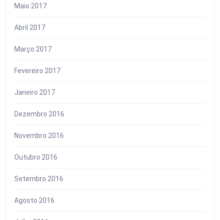
Maio 2017
Abril 2017
Março 2017
Fevereiro 2017
Janeiro 2017
Dezembro 2016
Novembro 2016
Outubro 2016
Setembro 2016
Agosto 2016