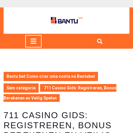
Skip
to
content
Skip
to
content
Open
Button
Bantu bet Como criar uma conta na Bantubet
Sem categoria
711 Casino Gids: Registreren, Bonus
Berekenen en Veilig Spelen
711 CASINO GIDS:
REGISTREREN, BONUS