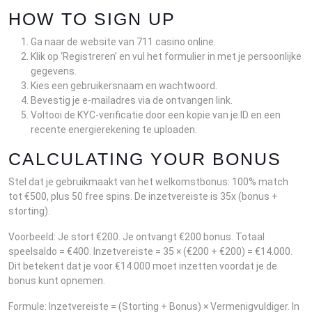
HOW TO SIGN UP
Ga naar de website van 711 casino online.
Klik op ‘Registreren’ en vul het formulier in met je persoonlijke
gegevens.
Kies een gebruikersnaam en wachtwoord.
Bevestig je e-mailadres via de ontvangen link.
Voltooi de KYC-verificatie door een kopie van je ID en een
recente energierekening te uploaden.
CALCULATING YOUR BONUS
Stel dat je gebruikmaakt van het welkomstbonus: 100% match
tot €500, plus 50 free spins. De inzetvereiste is 35x (bonus +
storting).
Voorbeeld: Je stort €200. Je ontvangt €200 bonus. Totaal
speelsaldo = €400. Inzetvereiste = 35 × (€200 + €200) = €14.000.
Dit betekent dat je voor €14.000 moet inzetten voordat je de
bonus kunt opnemen.
Formule: Inzetvereiste = (Storting + Bonus) × Vermenigvuldiger. In