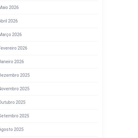
Maio 2026
Abril 2026
Março 2026
Fevereiro 2026
Janeiro 2026
Dezembro 2025
Novembro 2025
Outubro 2025
Setembro 2025
Agosto 2025