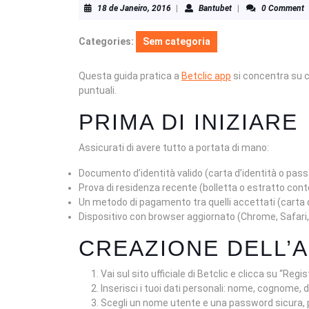
18
Bantubet
18 de Janeiro, 2016
|
Bantubet
|
0 Comment
de
Janeiro,
Categories:
Sem categoria
2016
Questa guida pratica a
Betclic app
si concentra su 
puntuali.
PRIMA DI INIZIARE
Assicurati di avere tutto a portata di mano:
Documento d’identità valido (carta d’identità o pas
Prova di residenza recente (bolletta o estratto cont
Un metodo di pagamento tra quelli accettati (carta di
Dispositivo con browser aggiornato (Chrome, Safari,
CREAZIONE DELL’
Vai sul sito ufficiale di Betclic e clicca su “Regist
Inserisci i tuoi dati personali: nome, cognome, d
Scegli un nome utente e una password sicura, poi