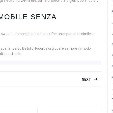
 elettronici 24-48 ore, carte di credito 3-5 giorni, bonifico 5-7
MOBILE SENZA
browser su smartphone e tablet. Per un’esperienza simile a
’esperienza su Betclic. Ricorda di giocare sempre in modo
di accettarlo.
NEXT
Next
post: