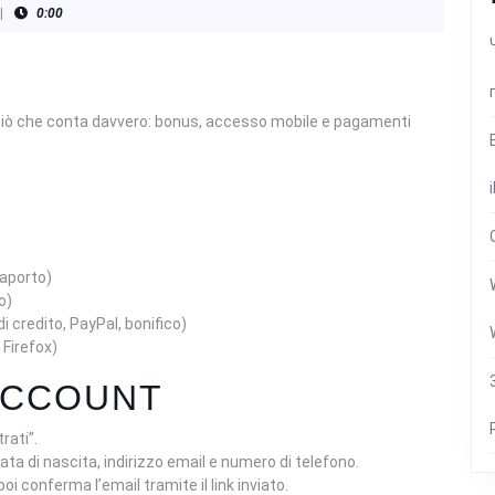
|
0:00
ciò che conta davvero: bonus, accesso mobile e pagamenti
saporto)
o)
 credito, PayPal, bonifico)
 Firefox)
ACCOUNT
rati”.
ata di nascita, indirizzo email e numero di telefono.
 conferma l’email tramite il link inviato.