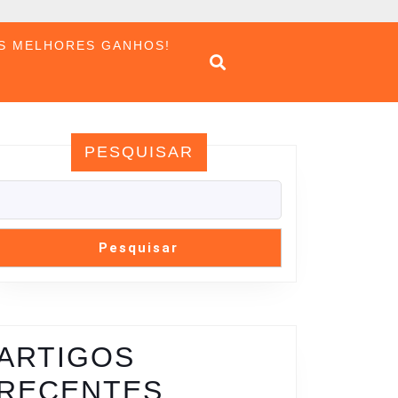
NS MELHORES GANHOS!
PESQUISAR
Pesquisar
ARTIGOS
RECENTES