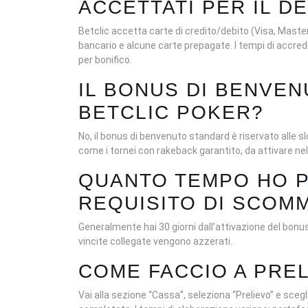
ACCETTATI PER IL D
Betclic accetta carte di credito/debito (Visa, Masterc
bancario e alcune carte prepagate. I tempi di accredito
per bonifico.
IL BONUS DI BENVEN
BETCLIC POKER?
No, il bonus di benvenuto standard è riservato alle s
come i tornei con rakeback garantito, da attivare nel
QUANTO TEMPO HO P
REQUISITO DI SCOM
Generalmente hai 30 giorni dall’attivazione del bonu
vincite collegate vengono azzerati.
COME FACCIO A PREL
Vai alla sezione “Cassa”, seleziona “Prelievo” e scegl