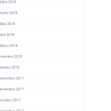
Julho 2018
Junho 2018
Maio 2018
Abril 2018
Março 2018
Fevereiro 2018
Janeiro 2018
Dezembro 2017
Novembro 2017
Outubro 2017