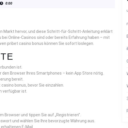
0:00
Markt hervor, und diese Schritt-für-Schritt-Anleitung erklärt
 bei Online-Casinos sind oder bereits Erfahrung haben – mit
en pribet casino bonus können Sie sofort loslegen.
STE
erbunden ist.
r den Browser Ihres Smartphones – kein App Store nötig.
ierung bereit.
 casino bonus, bevor Sie einzahlen.
 verfügbar ist.
em Browser und tippen Sie auf „Registrieren”.
asswort und wählen Sie Ihre bevorzugte Währung aus.
r erhaltenen E-Mail.