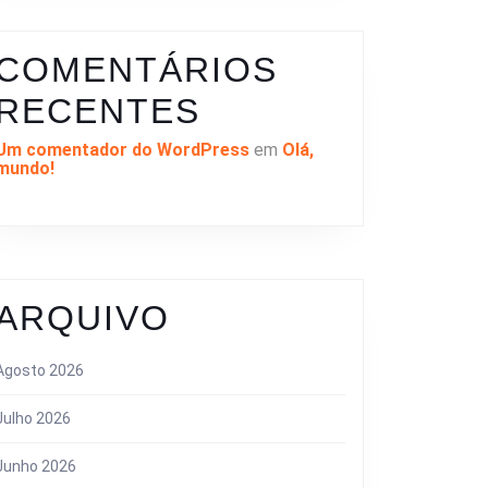
COMENTÁRIOS
RECENTES
Um comentador do WordPress
em
Olá,
mundo!
ARQUIVO
Agosto 2026
Julho 2026
Junho 2026