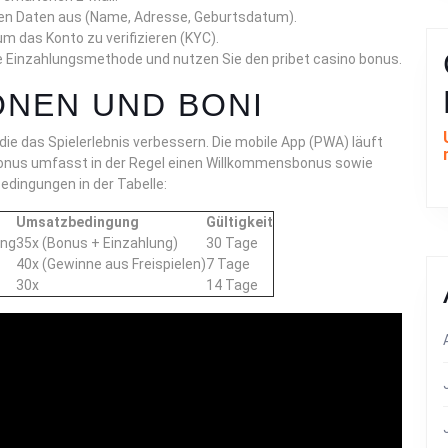
lichen Daten aus (Name, Adresse, Geburtsdatum).
m das Konto zu verifizieren (KYC).
ine Einzahlungsmethode und nutzen Sie den pribet casino bonus.
ONEN UND BONI
die das Spielerlebnis verbessern. Die mobile App (PWA) läuft
 bonus umfasst in der Regel einen Willkommensbonus sowie
edingungen in der Tabelle:
Umsatzbedingung
Gültigkeit
ung
35x (Bonus + Einzahlung)
30 Tage
40x (Gewinne aus Freispielen)
7 Tage
30x
14 Tage