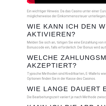
Ein wichtiger Hinweis: Da das Casino unter einer Cu
möglicherweise der Einkommenssteuer unterliegen. I
WIE KANN ICH DEN 
AKTIVIEREN?
Melden Sie sich an, tätigen Sie eine Einzahlung vo
Bonuscode ein, falls erforderlich. Der Bonus wird a
WELCHE ZAHLUNGS
AKZEPTIERT?
Typische Methoden sind Kreditkarten, E-Wallets wie
Optionen finden Sie in der Kasse des Casinos.
WIE LANGE DAUERT 
Die Bearbeitungszeit variiert je nach Methode zwis