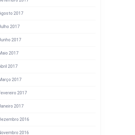
Setembro 2017
NG
Agosto 2017
Julho 2017
Junho 2017
Maio 2017
Abril 2017
Março 2017
Fevereiro 2017
Janeiro 2017
Dezembro 2016
Novembro 2016