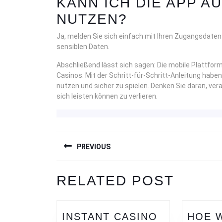
KANN ICH DIE APP 
NUTZEN?
Ja, melden Sie sich einfach mit Ihren Zugangsdaten
sensiblen Daten.
Abschließend lässt sich sagen: Die mobile Plattform v
Casinos. Mit der Schritt-für-Schritt-Anleitung habe
nutzen und sicher zu spielen. Denken Sie daran, ver
sich leisten können zu verlieren.
NAVEGAÇÃO
PREVIOUS
DE
ARTIGOS
Previous
RELATED POST
post:
INSTANT CASINO
HOE 