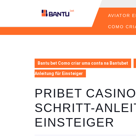
Skip
to
content
AVIATOR 
Skip
COMO CRI
to
content
Bantu bet Como criar uma conta na Bantubet
Anleitung für Einsteiger
PRIBET CASINO
SCHRITT-ANLE
EINSTEIGER