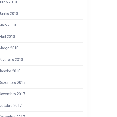
Julho 2018
Junho 2018
Maio 2018
Abril 2018
Março 2018
Fevereiro 2018
Janeiro 2018
T
Dezembro 2017
ALERS
ORMENT
Novembro 2017
RS
Outubro 2017
ONS