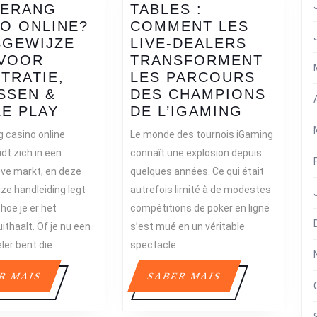
ERANG
TABLES :
O ONLINE?
COMMENT LES
SGEWIJZE
LIVE‑DEALERS
 VOOR
TRANSFORMENT
TRATIE,
LES PARCOURS
SSEN &
DES CHAMPIONS
HOE
DE
E PLAY
DE L’IGAMING
WERKT
L’OMBRE
 casino online
Le monde des tournois iGaming
BOOMERANG
AUX
dt zich in een
connaît une explosion depuis
CASINO
TABLES
ve markt, en deze
quelques années. Ce qui était
ONLINE?
:
ze handleiding legt
autrefois limité à de modestes
STAPSGEWIJZE
COMMEN
 hoe je er het
compétitions de poker en ligne
GIDS
LES
ithaalt. Of je nu een
s’est mué en un véritable
VOOR
LIVE‑DE
REGISTRATIE,
TRANSF
ler bent die
spectacle :
BONUSSEN
LES
SABER
SABER
R MAIS
SABER MAIS
&
PARCOU
MAIS
MAIS
MOBILE
DES
PLAY
CHAMPI