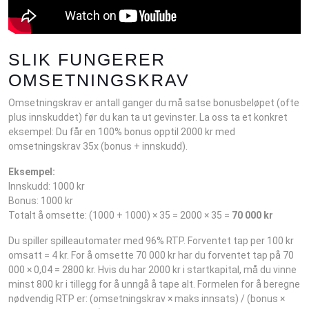
SLIK FUNGERER
OMSETNINGSKRAV
Omsetningskrav er antall ganger du må satse bonusbeløpet (ofte
plus innskuddet) før du kan ta ut gevinster. La oss ta et konkret
eksempel: Du får en 100% bonus opptil 2000 kr med
omsetningskrav 35x (bonus + innskudd).
Eksempel:
Innskudd: 1000 kr
Bonus: 1000 kr
Totalt å omsette: (1000 + 1000) × 35 = 2000 × 35 =
70 000 kr
Du spiller spilleautomater med 96% RTP. Forventet tap per 100 kr
omsatt = 4 kr. For å omsette 70 000 kr har du forventet tap på 70
000 × 0,04 = 2800 kr. Hvis du har 2000 kr i startkapital, må du vinne
minst 800 kr i tillegg for å unngå å tape alt. Formelen for å beregne
nødvendig RTP er: (omsetningskrav × maks innsats) / (bonus ×