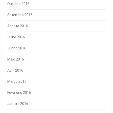
Outubro 2016
Setembro 2016
Agosto 2016
Julho 2016
Junho 2016
Maio 2016
Abril 2016
Março 2016
Fevereiro 2016
Janeiro 2016