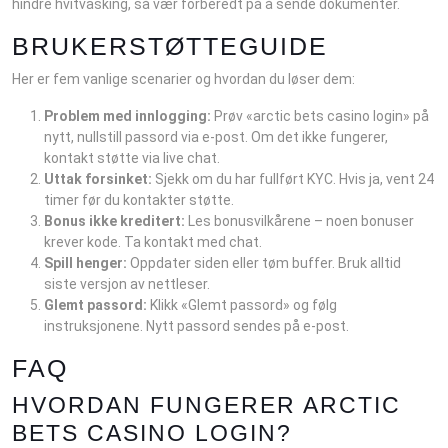
hindre hvitvasking, så vær forberedt på å sende dokumenter.
BRUKERSTØTTEGUIDE
Her er fem vanlige scenarier og hvordan du løser dem:
Problem med innlogging:
Prøv «arctic bets casino login» på
nytt, nullstill passord via e-post. Om det ikke fungerer,
kontakt støtte via live chat.
Uttak forsinket:
Sjekk om du har fullført KYC. Hvis ja, vent 24
timer før du kontakter støtte.
Bonus ikke kreditert:
Les bonusvilkårene – noen bonuser
krever kode. Ta kontakt med chat.
Spill henger:
Oppdater siden eller tøm buffer. Bruk alltid
siste versjon av nettleser.
Glemt passord:
Klikk «Glemt passord» og følg
instruksjonene. Nytt passord sendes på e-post.
FAQ
HVORDAN FUNGERER ARCTIC
BETS CASINO LOGIN?