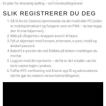
En plan for ansvarlig spilling – sett innskuddsgrenser
SLIK REGISTRERER DU DEG
Gå til Arctic Casinos hjemmeside via din mobil eller PC (siden
er mobiloptimalisert og fungerer som en PWA – du kan legge
den til startskjermen).
Klikk på «Registrer»-knappen øverst til høyre.
Fyll ut skjemaet med fornavn, etternavn, e-post, mobil og
ønsket passord.
Bekreft e-posten din ved å klikke på lenken i meldingen du
mottar.
Logg inn med din nye konto – dette er det vi kaller «arctic
bets casino login» i praksis.
Fullfør KYC-verifisering ved å laste opp ID og adressebevis
(dette gjør du raskest via kontoinnstillingene).