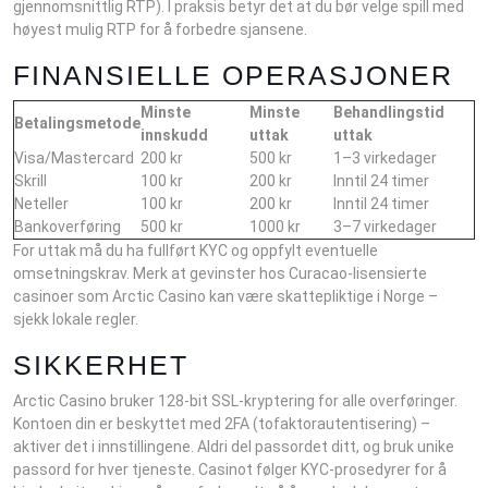
gjennomsnittlig RTP). I praksis betyr det at du bør velge spill med
høyest mulig RTP for å forbedre sjansene.
FINANSIELLE OPERASJONER
Minste
Minste
Behandlingstid
Betalingsmetode
innskudd
uttak
uttak
Visa/Mastercard
200 kr
500 kr
1–3 virkedager
Skrill
100 kr
200 kr
Inntil 24 timer
Neteller
100 kr
200 kr
Inntil 24 timer
Bankoverføring
500 kr
1000 kr
3–7 virkedager
For uttak må du ha fullført KYC og oppfylt eventuelle
omsetningskrav. Merk at gevinster hos Curacao-lisensierte
casinoer som Arctic Casino kan være skattepliktige i Norge –
sjekk lokale regler.
SIKKERHET
Arctic Casino bruker 128-bit SSL-kryptering for alle overføringer.
Kontoen din er beskyttet med 2FA (tofaktorautentisering) –
aktiver det i innstillingene. Aldri del passordet ditt, og bruk unike
passord for hver tjeneste. Casinot følger KYC-prosedyrer for å