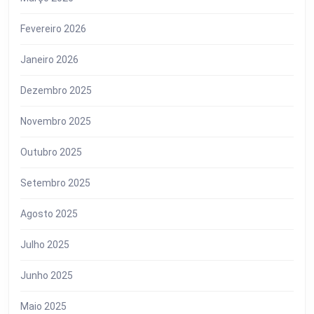
Fevereiro 2026
Janeiro 2026
Dezembro 2025
Novembro 2025
Outubro 2025
Setembro 2025
Agosto 2025
Julho 2025
Junho 2025
Maio 2025