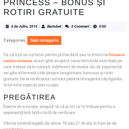
PRINCESS – BONUS ȘI
ROTIRI GRATUITE
6
Bantubet
6 de Julho, 2016
|
Bantubet
|
0 Comment
|
0:00
de
Julho,
Categories:
Sem categoria
2016
Fie că ești un vizitator pentru prima dată sau te întorci la
Princess
casino romania
, acest ghid acoperă caracteristicile esențiale pe
care trebuie să le cunoști. Indiferent de nivelul tău de experiență,
vei găsi informații utile despre înregistrare, bonusuri și rotiri
gratuite. De la verificarea contului până la retragerea câștigurilor,
totul este explicat pas cu pas.
PREGĂTIREA
Înainte de a începe, asigură-te că ai tot ce îți trebuie pentru o
experiență lină. Iată o listă de verificare:
Vârsta minimă legală (de obicei 18 sau 21 de ani, în funcție de