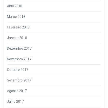
Abril 2018
Março 2018
Fevereiro 2018
Janeiro 2018
Dezembro 2017
Novembro 2017
Outubro 2017
Setembro 2017
Agosto 2017
Julho 2017