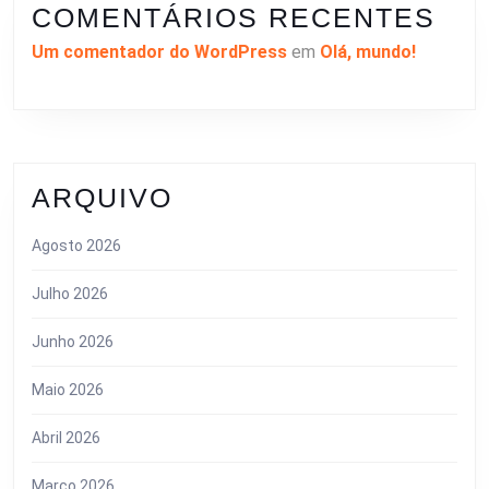
COMENTÁRIOS RECENTES
Um comentador do WordPress
em
Olá, mundo!
ARQUIVO
Agosto 2026
Julho 2026
Junho 2026
Maio 2026
Abril 2026
Março 2026