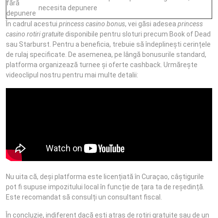
fără
necesita depunere
depunere
În cadrul acestui
princess casino bonus
, vei găsi adesea
princess
casino rotiri gratuite
disponibile pentru sloturi precum Book of Dead
sau Starburst. Pentru a beneficia, trebuie să îndeplinești cerințele
de rulaj specificate. De asemenea, pe lângă bonusurile standard,
platforma organizează turnee și oferte cashback. Urmărește
videoclipul nostru pentru mai multe detalii:
Nu uita că, deși platforma este licențiată în Curaçao, câștigurile
pot fi supuse impozitului local în funcție de țara ta de reședință.
Este recomandat să consulți un consultant fiscal.
În concluzie, indiferent dacă ești atras de rotiri gratuite sau de un