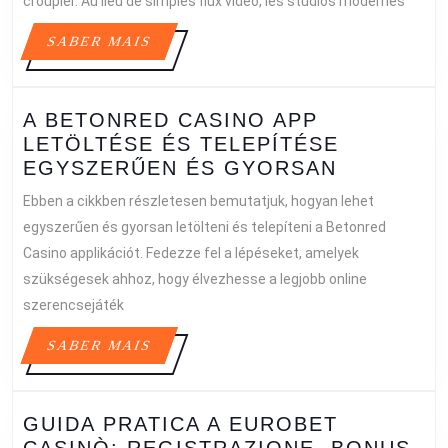
croupier. Au lieu de simples flux vidéo, les studios modernes
LIVE
:
SABER
SABER MAIS
COMMENT
MAIS
LA
SCIENCE
A BETONRED CASINO APP
OPTIMISE
LETÖLTÉSE ÉS TELEPÍTÉSE
L’EXPÉRIENCE
A
EGYSZERŰEN ÉS GYORSAN
DES
BETONRE
TABLES
Ebben a cikkben részletesen bemutatjuk, hogyan lehet
CASINO
VIRTUELLES
egyszerűen és gyorsan letölteni és telepíteni a Betonred
APP
Casino applikációt. Fedezze fel a lépéseket, amelyek
LETÖLTÉ
szükségesek ahhoz, hogy élvezhesse a legjobb online
ÉS
szerencsejáték
TELEPÍTÉ
EGYSZER
SABER
SABER MAIS
ÉS
MAIS
GYORSA
GUIDA PRATICA A EUROBET
CASINÒ: REGISTRAZIONE, BONUS,