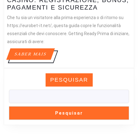
GUIDA
PAGAMENTI E SICUREZZA
PRATICA
Che tu sia un visitatore alla prima esperienza o di ritorno su
A
https://eurobet-it.net/, questa guida copre le funzionalità
EUROBET
essenziali che devi conoscere. Getting Ready Prima di iniziare,
CASINÒ:
assicurati di avere:
REGISTRAZ
BONUS,
SABER
SABER MAIS
PAGAMENT
MAIS
E
SICUREZZA
PESQUISAR
Pesquisar