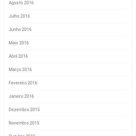
Agosto 2016
Julho 2016
Junho 2016
Maio 2016
Abril 2016
Março 2016
Fevereiro 2016
Janeiro 2016
Dezembro 2015
Novembro 2015