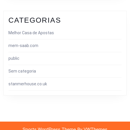
CATEGORIAS
Melhor Casa de Apostas
mem-saab.com
public
Sem categoria
stanmerhouse.co.uk
Sports WordPress Theme
By VWThemes