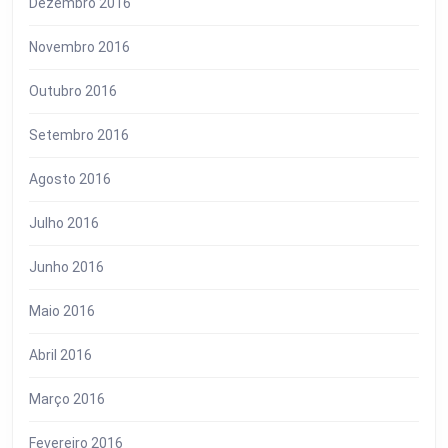
Dezembro 2016
Novembro 2016
Outubro 2016
Setembro 2016
Agosto 2016
Julho 2016
Junho 2016
Maio 2016
Abril 2016
Março 2016
Fevereiro 2016