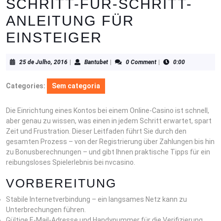
SCHRITT-FÜR-SCHRITT-
ANLEITUNG FÜR
EINSTEIGER
25
Bantubet
25 de Julho, 2016
|
Bantubet
|
0 Comment
|
0:00
de
Julho,
Categories:
Sem categoria
2016
Die Einrichtung eines Kontos bei einem Online-Casino ist schnell,
aber genau zu wissen, was einen in jedem Schritt erwartet, spart
Zeit und Frustration. Dieser Leitfaden führt Sie durch den
gesamten Prozess – von der Registrierung über Zahlungen bis hin
zu Bonusberechnungen – und gibt Ihnen praktische Tipps für ein
reibungsloses Spielerlebnis bei nvcasino.
VORBEREITUNG
Stabile Internetverbindung – ein langsames Netz kann zu
Unterbrechungen führen.
Gültige E-Mail-Adresse und Handynummer für die Verifizierung.