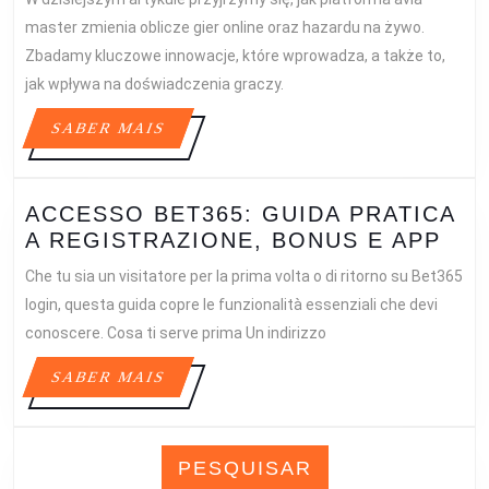
MASTER
master zmienia oblicze gier online oraz hazardu na żywo.
REWOLU
Zbadamy kluczowe innowacje, które wprowadza, a także to,
ŚWIAT
jak wpływa na doświadczenia graczy.
GIER
ONLINE
SABER
SABER MAIS
I
MAIS
HAZARD
NA
ACCESSO BET365: GUIDA PRATICA
ŻYWO
AC
A REGISTRAZIONE, BONUS E APP
BET
Che tu sia un visitatore per la prima volta o di ritorno su Bet365
GUI
login, questa guida copre le funzionalità essenziali che devi
PRA
conoscere. Cosa ti serve prima Un indirizzo
A
REG
SABER
SABER MAIS
BO
MAIS
E
APP
PESQUISAR