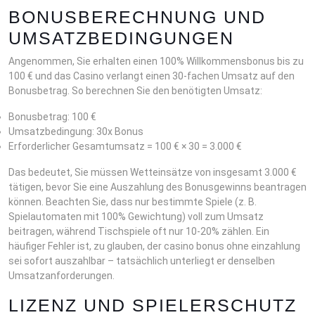
BONUSBERECHNUNG UND
UMSATZBEDINGUNGEN
Angenommen, Sie erhalten einen 100% Willkommensbonus bis zu
100 € und das Casino verlangt einen 30-fachen Umsatz auf den
Bonusbetrag. So berechnen Sie den benötigten Umsatz:
Bonusbetrag: 100 €
Umsatzbedingung: 30x Bonus
Erforderlicher Gesamtumsatz = 100 € × 30 = 3.000 €
Das bedeutet, Sie müssen Wetteinsätze von insgesamt 3.000 €
tätigen, bevor Sie eine Auszahlung des Bonusgewinns beantragen
können. Beachten Sie, dass nur bestimmte Spiele (z. B.
Spielautomaten mit 100% Gewichtung) voll zum Umsatz
beitragen, während Tischspiele oft nur 10-20% zählen. Ein
häufiger Fehler ist, zu glauben, der casino bonus ohne einzahlung
sei sofort auszahlbar – tatsächlich unterliegt er denselben
Umsatzanforderungen.
LIZENZ UND SPIELERSCHUTZ