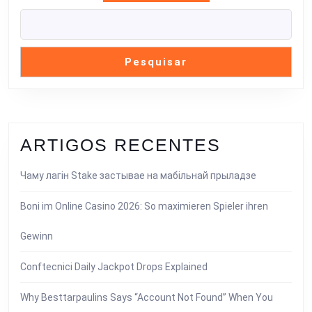
Pesquisar
ARTIGOS RECENTES
Чаму лагін Stake застывае на мабільнай прыладзе
Boni im Online Casino 2026: So maximieren Spieler ihren
Gewinn
Conftecnici Daily Jackpot Drops Explained
Why Besttarpaulins Says “Account Not Found” When You