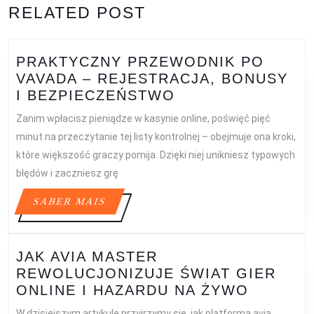
Previous
Next
RELATED POST
post:
post:
PRAKTYCZNY PRZEWODNIK PO
VAVADA – REJESTRACJA, BONUSY
PRAKTYCZNY
I BEZPIECZEŃSTWO
PRZEWODNIK
Zanim wpłacisz pieniądze w kasynie online, poświęć pięć
PO
minut na przeczytanie tej listy kontrolnej – obejmuje ona kroki,
VAVADA
które większość graczy pomija. Dzięki niej unikniesz typowych
–
błędów i zaczniesz grę
REJESTRACJA,
BONUSY
SABER
SABER MAIS
I
MAIS
BEZPIECZEŃSTW
JAK AVIA MASTER
REWOLUCJONIZUJE ŚWIAT GIER
JAK
ONLINE I HAZARDU NA ŻYWO
AVIA
W dzisiejszym artykule przyjrzymy się, jak platforma avia