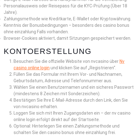
Personalausweis oder Reisepass für die KYC-Prüfung (Über 18
Jahre).
Zahlungsmethode wie Kreditkarte, E-Wallet oder Kryptowährung.
Kenntnis der Bonusbedingungen – besonders des casino bonus
ohne einzahlung Falls vorhanden.
Browser-Cookies aktiviert, damit Sitzungen gespeichert werden.
KONTOERSTELLUNG
Besuchen Sie die offizielle Website von nvcasino über
Nv
casino online login
und klicken Sie auf „Registrieren“.
Füllen Sie das Formular mit Ihrem Vor- und Nachnamen,
Geburtsdatum, Adresse und Telefonnummer aus.
Wählen Sie einen Benutzernamen und ein sicheres Passwort
(mindestens 8 Zeichen mit Sonderzeichen).
Bestätigen Sie Ihre E-Mail-Adresse durch den Link, den Sie
von nvcasino erhalten.
Loggen Sie sich mit Ihren Zugangsdaten ein – der nv casino
online login erfolgt direkt auf der Startseite.
Optional: Hinterlegen Sie einen Zahlungsmethode und
schalten Sie den casino bonus ohne einzahlung frei.