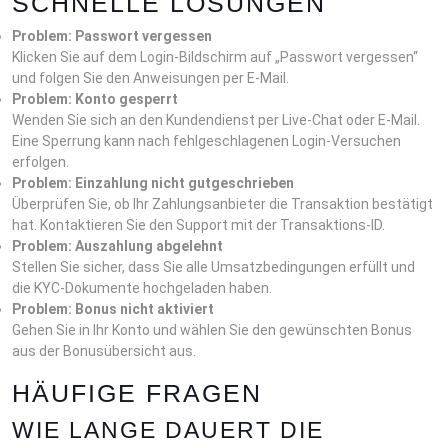
SCHNELLE LÖSUNGEN
Problem: Passwort vergessen
Klicken Sie auf dem Login-Bildschirm auf „Passwort vergessen“
und folgen Sie den Anweisungen per E-Mail.
Problem: Konto gesperrt
Wenden Sie sich an den Kundendienst per Live-Chat oder E-Mail.
Eine Sperrung kann nach fehlgeschlagenen Login-Versuchen
erfolgen.
Problem: Einzahlung nicht gutgeschrieben
Überprüfen Sie, ob Ihr Zahlungsanbieter die Transaktion bestätigt
hat. Kontaktieren Sie den Support mit der Transaktions-ID.
Problem: Auszahlung abgelehnt
Stellen Sie sicher, dass Sie alle Umsatzbedingungen erfüllt und
die KYC-Dokumente hochgeladen haben.
Problem: Bonus nicht aktiviert
Gehen Sie in Ihr Konto und wählen Sie den gewünschten Bonus
aus der Bonusübersicht aus.
HÄUFIGE FRAGEN
WIE LANGE DAUERT DIE