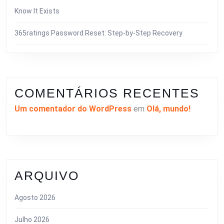
Know It Exists
365ratings Password Reset: Step-by-Step Recovery
COMENTÁRIOS RECENTES
Um comentador do WordPress
em
Olá, mundo!
ARQUIVO
Agosto 2026
Julho 2026