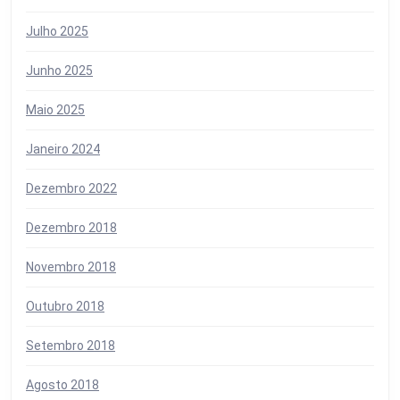
Julho 2025
Junho 2025
Maio 2025
Janeiro 2024
Dezembro 2022
Dezembro 2018
Novembro 2018
Outubro 2018
Setembro 2018
Agosto 2018