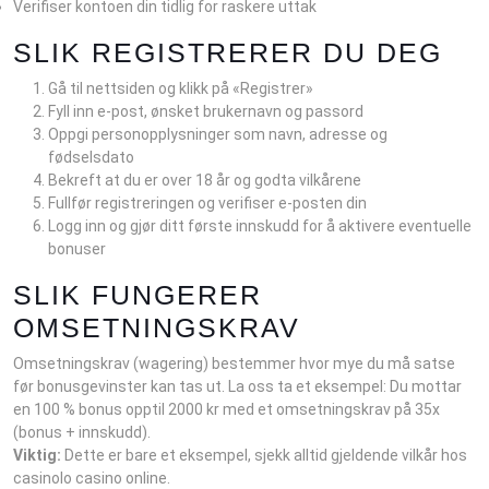
Verifiser kontoen din tidlig for raskere uttak
SLIK REGISTRERER DU DEG
Gå til nettsiden og klikk på «Registrer»
Fyll inn e-post, ønsket brukernavn og passord
Oppgi personopplysninger som navn, adresse og
fødselsdato
Bekreft at du er over 18 år og godta vilkårene
Fullfør registreringen og verifiser e-posten din
Logg inn og gjør ditt første innskudd for å aktivere eventuelle
bonuser
SLIK FUNGERER
OMSETNINGSKRAV
Omsetningskrav (wagering) bestemmer hvor mye du må satse
før bonusgevinster kan tas ut. La oss ta et eksempel: Du mottar
en 100 % bonus opptil 2000 kr med et omsetningskrav på 35x
(bonus + innskudd).
Viktig:
Dette er bare et eksempel, sjekk alltid gjeldende vilkår hos
casinolo casino online.