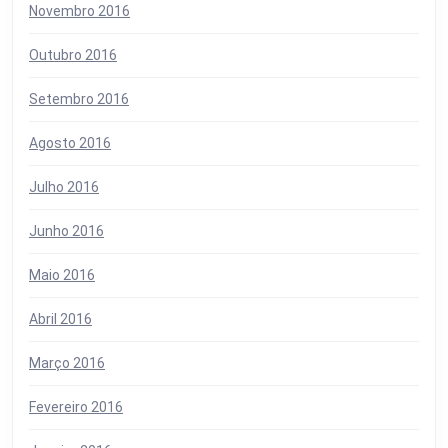
Novembro 2016
Outubro 2016
Setembro 2016
Agosto 2016
Julho 2016
Junho 2016
Maio 2016
Abril 2016
Março 2016
Fevereiro 2016