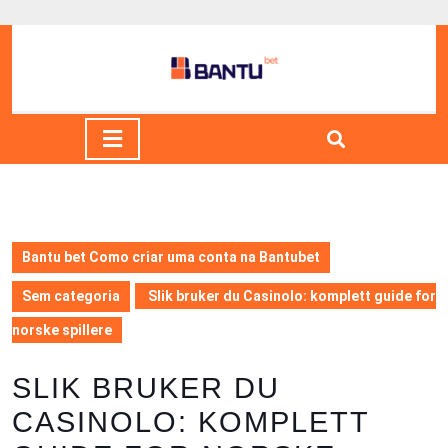
Skip
to
content
Skip
to
content
Open
Button
Bantu bet Como criar uma conta na Bantubet
Sem categoria
Slik bruker du Casinolo: komplett guide for
norske spillere
SLIK BRUKER DU
CASINOLO: KOMPLETT