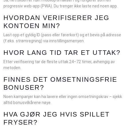
Ja, nettsiden er fullt mobiloptimalisert og fungerer som en
progressiv web-app (PWA). Du trenger ikke laste ned noen app.
HVORDAN VERIFISERER JEG
KONTOEN MIN?
Last opp et gyldig ID (pass eller førerkort) og et bevis på adresse
(f.eks. strømregning) via innstillingsmenyen.
HVOR LANG TID TAR ET UTTAK?
Etter verifisering tar de fleste uttak 24–72 timer, avhengig av
metoden.
FINNES DET OMSETNINGSFRIE
BONUSER?
Noen kampanjer kan ha lavere eller ingen omsetningskrav – sjekk
alltid bonusvilkårene nøye.
HVA GJØR JEG HVIS SPILLET
FRYSER?