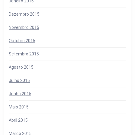
Janeiro 2016
Dezembro 2015
Novembro 2015
Outubro 2015
Setembro 2015
Agosto 2015
Julho 2015
Junho 2015
Maio 2015
Abril 2015
Março 2015