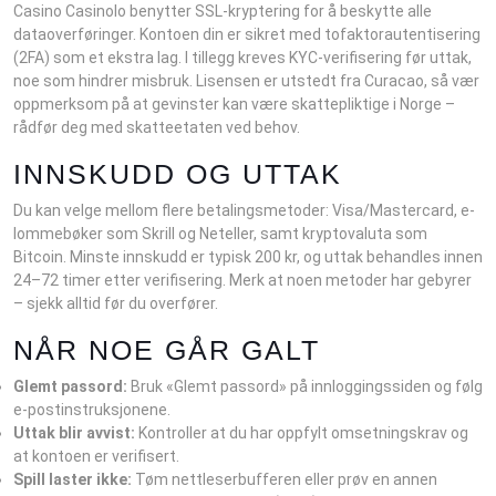
Casino Casinolo benytter SSL-kryptering for å beskytte alle
dataoverføringer. Kontoen din er sikret med tofaktorautentisering
(2FA) som et ekstra lag. I tillegg kreves KYC-verifisering før uttak,
noe som hindrer misbruk. Lisensen er utstedt fra Curacao, så vær
oppmerksom på at gevinster kan være skattepliktige i Norge –
rådfør deg med skatteetaten ved behov.
INNSKUDD OG UTTAK
Du kan velge mellom flere betalingsmetoder: Visa/Mastercard, e-
lommebøker som Skrill og Neteller, samt kryptovaluta som
Bitcoin. Minste innskudd er typisk 200 kr, og uttak behandles innen
24–72 timer etter verifisering. Merk at noen metoder har gebyrer
– sjekk alltid før du overfører.
NÅR NOE GÅR GALT
Glemt passord:
Bruk «Glemt passord» på innloggingssiden og følg
e-postinstruksjonene.
Uttak blir avvist:
Kontroller at du har oppfylt omsetningskrav og
at kontoen er verifisert.
Spill laster ikke:
Tøm nettleserbufferen eller prøv en annen