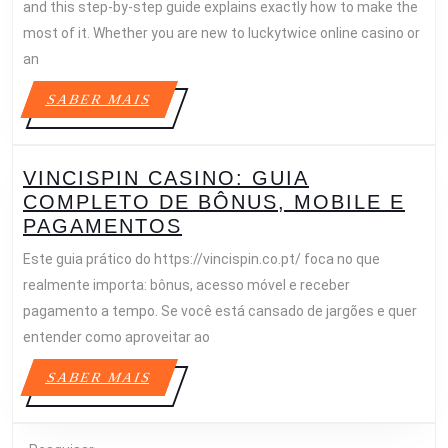
and this step-by-step guide explains exactly how to make the
SIGN-
most of it. Whether you are new to luckytwice online casino or
UP,
an
BONUSES
&
SABER
SABER MAIS
TROUBLESHOOT
MAIS
VINCISPIN CASINO: GUIA
COMPLETO DE BÔNUS, MOBILE E
VINCISPIN
PAGAMENTOS
CASINO:
Este guia prático do https://vincispin.co.pt/ foca no que
GUIA
realmente importa: bônus, acesso móvel e receber
COMPLETO
pagamento a tempo. Se você está cansado de jargões e quer
DE
entender como aproveitar ao
BÔNUS,
MOBILE
SABER
SABER MAIS
E
MAIS
PAGAMENTOS