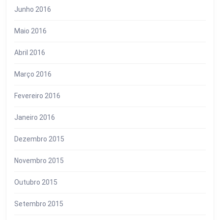
Junho 2016
Maio 2016
Abril 2016
Março 2016
Fevereiro 2016
Janeiro 2016
Dezembro 2015
Novembro 2015
Outubro 2015
Setembro 2015