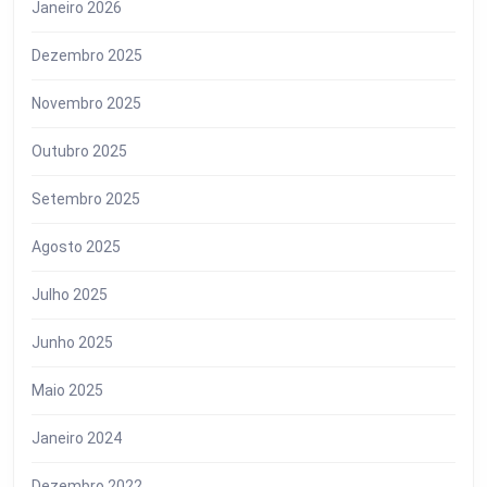
Janeiro 2026
Dezembro 2025
Novembro 2025
Outubro 2025
Setembro 2025
Agosto 2025
Julho 2025
Junho 2025
Maio 2025
Janeiro 2024
Dezembro 2022