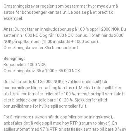
Omsetningskrav er regelen som bestemmer hvor mye du må
satse før bonuspenger kan tas ut. La oss se på et praktisk
eksempel.
Anta:
Du mottar en innskuddsbonus på 100 % opptil 2000 NOK. Du
setter inn 1000 NOK, og får 1000 NOK i bonus. Totalt har du 2000
NOK på spillkontoen (1000 innskudd + 1000 bonus).
Omsetningskravet er 35x bonusbeløpet.
Beregning:
Bonusbeløp: 1000 NOK
Omsetningskrav: 35 × 1000 = 35 000 NOK
Du må satse totalt 35 000 NOK (i kvalifiserende spill) før
bonusmidlene blir omsatt og kan tas ut. Merk at ulike spill teller
ulikt: spilleautomater teller ofte 100 %, mens bordspill som rulett
eller blackjack kan telle bare 10–20 %. Sjekk derfor alltid
bonusvilkårene for hvilke spill som teller fullt.
For å minimere risikoen når du oppfyller omsetningskravet,
anbefales det å velge spill med høy RTP (return to player). En
spilleautomat med 97 % RTP gir statistisk sett tap på bare 3 % av