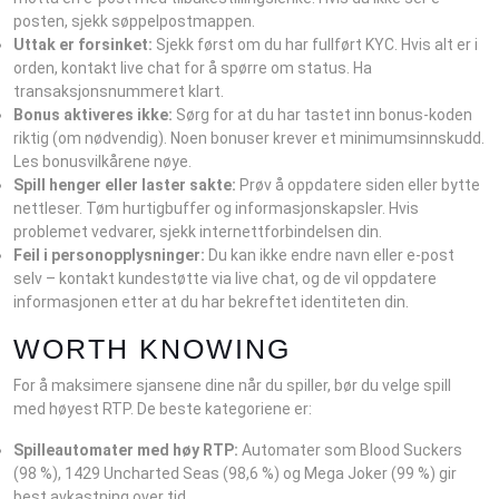
posten, sjekk søppelpostmappen.
Uttak er forsinket:
Sjekk først om du har fullført KYC. Hvis alt er i
orden, kontakt live chat for å spørre om status. Ha
transaksjonsnummeret klart.
Bonus aktiveres ikke:
Sørg for at du har tastet inn bonus-koden
riktig (om nødvendig). Noen bonuser krever et minimumsinnskudd.
Les bonusvilkårene nøye.
Spill henger eller laster sakte:
Prøv å oppdatere siden eller bytte
nettleser. Tøm hurtigbuffer og informasjonskapsler. Hvis
problemet vedvarer, sjekk internettforbindelsen din.
Feil i personopplysninger:
Du kan ikke endre navn eller e-post
selv – kontakt kundestøtte via live chat, og de vil oppdatere
informasjonen etter at du har bekreftet identiteten din.
WORTH KNOWING
For å maksimere sjansene dine når du spiller, bør du velge spill
med høyest RTP. De beste kategoriene er:
Spilleautomater med høy RTP:
Automater som Blood Suckers
(98 %), 1429 Uncharted Seas (98,6 %) og Mega Joker (99 %) gir
best avkastning over tid.