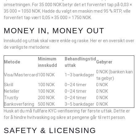
omsetningen. For 35 000 NOK betyr det et forventet tap på 0,03 ×
35 000 = 1050 NOK. Hadde du valgt en maskin med 95 % RTP, ville
forventet tap vært 0,05 × 35 000 = 1750 NOK.
MONEY IN, MONEY OUT
Innskudd og uttak skal være enkle og raske. Her er en oversikt over
de vanligste metodene:
Minimum
Behandlingstid
Metode
Gebyrer
innskudd
uttak
0 NOK (banken kan
Visa/Mastercard
100 NOK
1–3 bankdager
ta gebyr)
Skrill
100 NOK
0–24 timer
0 NOK
Neteller
100 NOK
0–24 timer
0 NOK
Trustly
200 NOK
0–24 timer
0 NOK
Bankoverføring
500 NOK
3–5 bankdager
0 NOK
Husk at du må fullføre KYC-verifisering før første uttak. Dette er
for å hindre hvitvasking og sikre at pengene går til rett person.
SAFETY & LICENSING