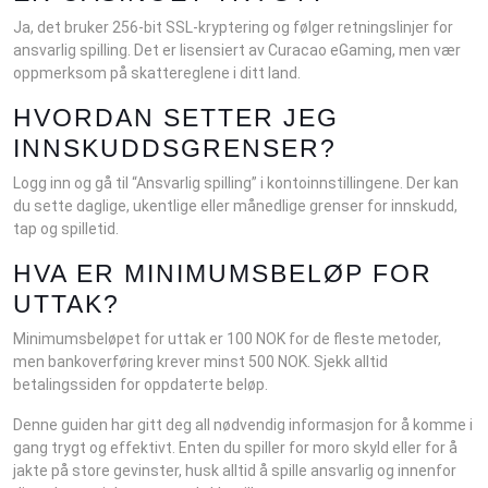
Ja, det bruker 256-bit SSL-kryptering og følger retningslinjer for
ansvarlig spilling. Det er lisensiert av Curacao eGaming, men vær
oppmerksom på skattereglene i ditt land.
HVORDAN SETTER JEG
INNSKUDDSGRENSER?
Logg inn og gå til “Ansvarlig spilling” i kontoinnstillingene. Der kan
du sette daglige, ukentlige eller månedlige grenser for innskudd,
tap og spilletid.
HVA ER MINIMUMSBELØP FOR
UTTAK?
Minimumsbeløpet for uttak er 100 NOK for de fleste metoder,
men bankoverføring krever minst 500 NOK. Sjekk alltid
betalingssiden for oppdaterte beløp.
Denne guiden har gitt deg all nødvendig informasjon for å komme i
gang trygt og effektivt. Enten du spiller for moro skyld eller for å
jakte på store gevinster, husk alltid å spille ansvarlig og innenfor