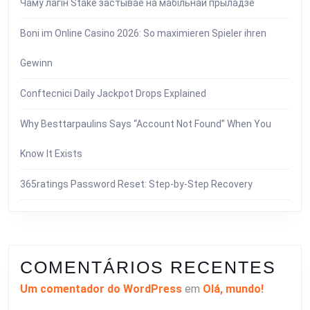
Чаму лагін Stake застывае на мабільнай прыладзе
Boni im Online Casino 2026: So maximieren Spieler ihren
Gewinn
Conftecnici Daily Jackpot Drops Explained
Why Besttarpaulins Says “Account Not Found” When You
Know It Exists
365ratings Password Reset: Step-by-Step Recovery
COMENTÁRIOS RECENTES
Um comentador do WordPress
em
Olá, mundo!