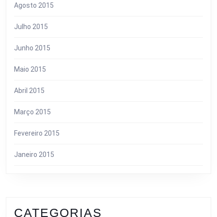
Agosto 2015
Julho 2015
Junho 2015
Maio 2015
Abril 2015
Março 2015
Fevereiro 2015
Janeiro 2015
CATEGORIAS