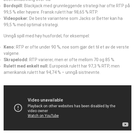
Bordspill:
Blackjack med grunnleggende strategi har ofte RTP på
99,5 % eller høyere. Fransk rulett har 98,65 % RTP.
Videopoker:
De beste variantene som Jacks or Better kan ha
99,5 % med optimal strategi.
Unngå spill med høy husfordel, for eksempel:
Keno:
RTP er ofte under 90 %, noe som gjør det til et av de verste
valgene.
Skrapelodd:
RTP varierer, men er ofte mellom 70 og 85 %.
Rulett med enkelt null:
Europeisk rulett har 97,3 % RTP, men
amerikansk rulett har 94,74 % – unngå sistnevnte.