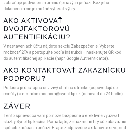
zabraňuje podvodom a praniu špinavých peňazí. Bez jeho
dokončenia nie je možné vyberať výhry.
AKO AKTIVOVAŤ
DVOJFAKTOROVÚ
AUTENTIFIKÁCIU?
V nastaveniach účtu nájdete sekciu Zabezpečenie. Vyberte
možnosť 2FA a postupujte podľa inštrukcií – naskenujte QR kód
do autentifikačnej aplikácie (napr. Google Authenticator).
AKO KONTAKTOVAŤ ZÁKAZNÍCKU
PODPORU?
Podpora je dostupná cez živý chat na stránke (odpovedajú do
minúty) a e-mailom podpora@synottip.sk (odpoveď do 24 hodín).
ZÁVER
Tento sprievodca vám pomôže bezpečne a efektívne využívať
služby Synottip kasína. Pamätajte, že hazardné hry sú zábava, nie
spôsob zarábania peňazí. Hrajte zodpovedne a stanovte si vopred