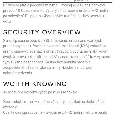
Pri výbere platia podobné minimá – zvyčajne 20 € cez bankový
prevod, 10 € cez e-wallet. Výbery sú spracované do 24–72 hodín
po schválení. Pri prvom výbere môže trvať dlhšie kvôli overeniu
účtu.
SECURITY OVERVIEW
Synottip casino používa SSL šifrovanie na ochranu všetkých
prenášaných dát. Povinné overenie totožnosti (KYC) zabraňuje
praniu špinavých peňazí a chráni hráčov. Odporúčame aktivovať
dvojfaktorovú autentifikáciu (2FA) v nastaveniach účtu – výrazne
tým zvýšite bezpečnosť. Kasíno tiež ponúka nástroje
zodpovedného hrania, ako sú limity vkladov a možnosť
sebaobmedzenia.
WORTH KNOWING
Ak máte oneskorený výber, postupujte takto:
Skontrolujte e-mail – možno vám chýba doklad na dodatočné
overenie.
Overte čas spracovania – zvyčajne 24–72 hodín, niektoré banky