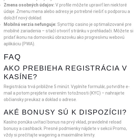
Zmena osobných údajov:
V profile môžete upraviť len niektoré
údaje. Zmenu mena alebo adresy je potrebné riešiť s podporou a
doložiť nový doklad.
Mobilná verzia nefunguje:
Synottip casino je optimalizované pre
mobilné zariadenia – stačí otvoriť stránku v prehliadači. Môžete si
pridať ikonu na domovskú obrazovku ako progresívnu webovú
aplikáciu (PWA).
FAQ
AKO PREBIEHA REGISTRÁCIA V
KASÍNE?
Registrácia trvá približne 5 minút. Vyplníte formulár, potvrdíte e-
mail a potom prejdete overením totožnosti (KYC) – nahrajete
občiansky preukaz a doklad o adrese.
AKÉ BONUSY SÚ K DISPOZÍCII?
Kasíno ponúka uvítací bonus na prvý vklad, pravidelné reload
bonusy a cashback. Presné podmienky nájdete v sekcii Promo,
vždy si prečítajte wagering a maximálne limity.