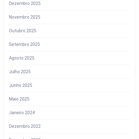
Dezembro 2025
Novembro 2025
Outubro 2025
Setembro 2025
Agosto 2025
Julho 2025
Junho 2025
Maio 2025
Janeiro 2024
Dezembro 2022