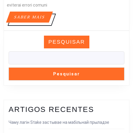
ONLINE:
eviterai errori comuni
CHECKLIST,
BONUS
SABER
SABER MAIS
E
MAIS
SICUREZZA
PESQUISAR
Pesquisar
ARTIGOS RECENTES
Чаму лагін Stake застывае на мабільнай прыладзе