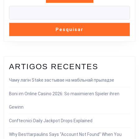
Pesquisar
ARTIGOS RECENTES
Чаму лагін Stake застывае на мабільнай прыладзе
Boni im Online Casino 2026: So maximieren Spieler ihren
Gewinn
Conftecnici Daily Jackpot Drops Explained
Why Besttarpaulins Says “Account Not Found” When You