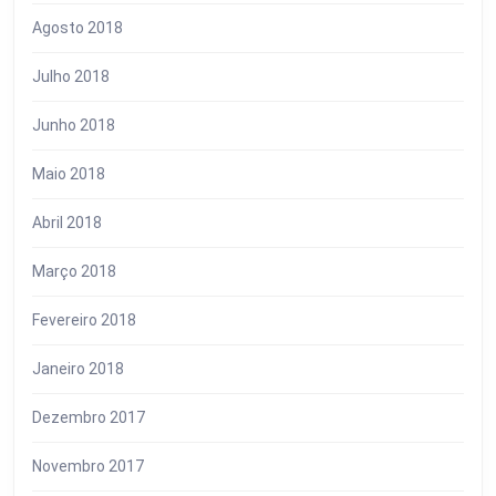
Agosto 2018
Julho 2018
Junho 2018
Maio 2018
Abril 2018
Março 2018
Fevereiro 2018
Janeiro 2018
Dezembro 2017
Novembro 2017