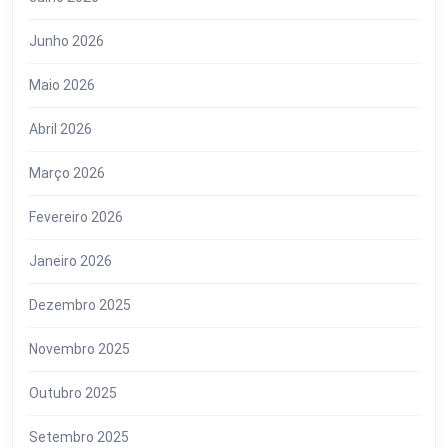
Junho 2026
Maio 2026
Abril 2026
Março 2026
Fevereiro 2026
Janeiro 2026
Dezembro 2025
Novembro 2025
Outubro 2025
Setembro 2025