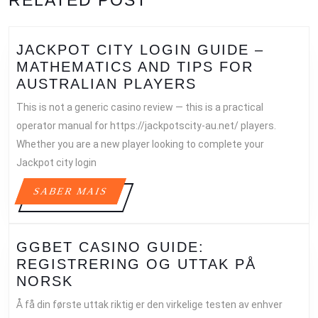
post:
post:
JACKPOT CITY LOGIN GUIDE –
MATHEMATICS AND TIPS FOR
JACKPOT
AUSTRALIAN PLAYERS
CITY
This is not a generic casino review — this is a practical
LOGIN
operator manual for https://jackpotscity-au.net/ players.
GUIDE
Whether you are a new player looking to complete your
–
Jackpot city login
MATHEMATICS
AND
SABER
SABER MAIS
TIPS
MAIS
FOR
AUSTRALIAN
GGBET CASINO GUIDE:
PLAYERS
REGISTRERING OG UTTAK PÅ
GGBET
NORSK
CASINO
Å få din første uttak riktig er den virkelige testen av enhver
GUIDE: