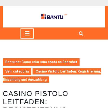
Skip
to
content
Skip
to
content
Open
Button
Bantu bet Como criar uma conta na Bantubet
Sem categoria
Casino Pistolo Leitfaden: Registrierung,
Einzahlung und Auszahlung
CASINO PISTOLO
LEITFADEN: