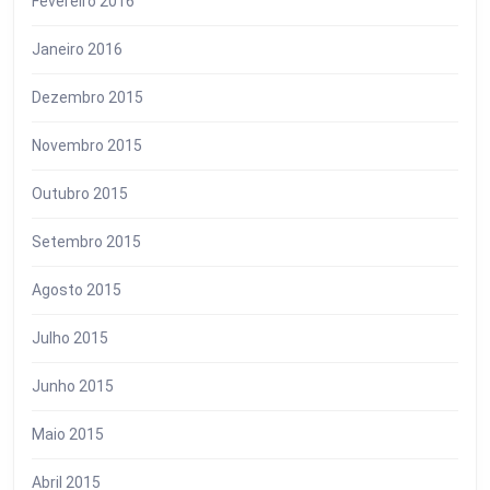
Fevereiro 2016
Janeiro 2016
Dezembro 2015
Novembro 2015
Outubro 2015
Setembro 2015
Agosto 2015
Julho 2015
Junho 2015
Maio 2015
Abril 2015