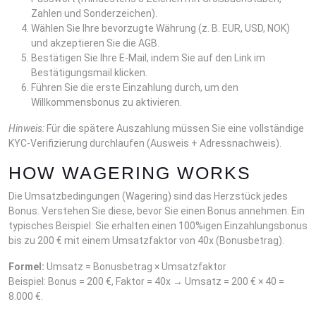
Zahlen und Sonderzeichen).
Wählen Sie Ihre bevorzugte Währung (z. B. EUR, USD, NOK)
und akzeptieren Sie die AGB.
Bestätigen Sie Ihre E‑Mail, indem Sie auf den Link im
Bestätigungsmail klicken.
Führen Sie die erste Einzahlung durch, um den
Willkommensbonus zu aktivieren.
Hinweis:
Für die spätere Auszahlung müssen Sie eine vollständige
KYC-Verifizierung durchlaufen (Ausweis + Adressnachweis).
HOW WAGERING WORKS
Die Umsatzbedingungen (Wagering) sind das Herzstück jedes
Bonus. Verstehen Sie diese, bevor Sie einen Bonus annehmen. Ein
typisches Beispiel: Sie erhalten einen 100%igen Einzahlungsbonus
bis zu 200 € mit einem Umsatzfaktor von 40x (Bonusbetrag).
Formel:
Umsatz = Bonusbetrag × Umsatzfaktor
Beispiel: Bonus = 200 €, Faktor = 40x → Umsatz = 200 € × 40 =
8.000 €.