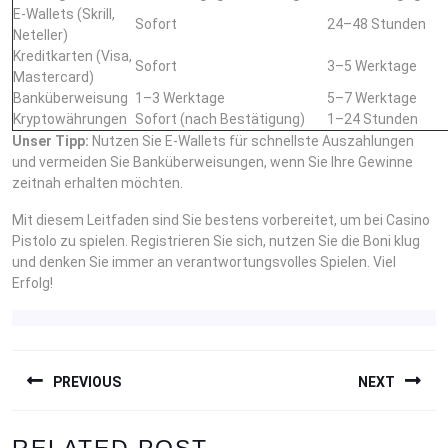
E‑Wallets (Skrill,
Sofort
24–48 Stunden
Neteller)
Kreditkarten (Visa,
Sofort
3–5 Werktage
Mastercard)
Banküberweisung
1–3 Werktage
5–7 Werktage
Kryptowährungen
Sofort (nach Bestätigung)
1–24 Stunden
Unser Tipp:
Nutzen Sie E‑Wallets für schnellste Auszahlungen
und vermeiden Sie Banküberweisungen, wenn Sie Ihre Gewinne
zeitnah erhalten möchten.
Mit diesem Leitfaden sind Sie bestens vorbereitet, um bei Casino
Pistolo zu spielen. Registrieren Sie sich, nutzen Sie die Boni klug
und denken Sie immer an verantwortungsvolles Spielen. Viel
Erfolg!
NAVEGAÇÃO
PREVIOUS
NEXT
DE
ARTIGOS
Previous
Next
RELATED POST