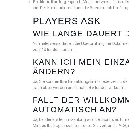
Problem: Konto gesperrt.
Möglicherweise fehlen Do
ein. Der Kundendienst kann die Sperre nach Prüfung
PLAYERS ASK
WIE LANGE DAUERT D
Normalerweise dauert die Überprüfung der Dokument
zu 72 Stunden dauern.
KANN ICH MEIN EINZ
ÄNDERN?
Ja, Sie können Ihre Einzahlungslimits jederzeit in 
nach oben werden erst nach 24 Stunden wirksam.
FALLT DER WILLKO
AUTOMATISCH AN?
Ja, bei der ersten Einzahlung wird der Bonus automa
Mindestbetrag einzahlen. Lesen Sie vorher die AGB,