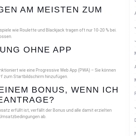
GEN AM MEISTEN ZUM
iele wie Roulette und Blackjack tragen oft nur 10-20 % bei.
ossen.
ZUNG OHNE APP
funktioniert wie eine Progressive Web App (PWA) – Sie können
rf zum Startbildschirm hinzufügen.
MEINEM BONUS, WENN ICH
BEANTRAGE?
z erfüllt ist, verfällt der Bonus und alle damit erzielten
e Umsatzbedingungen ab.