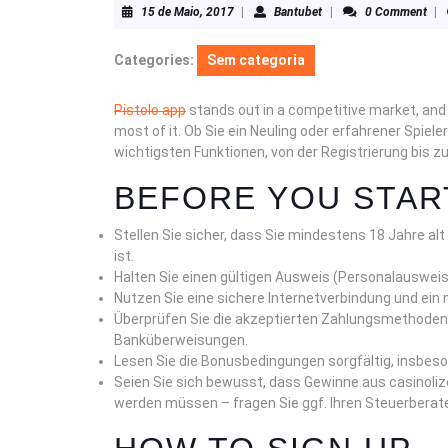
15
Bantubet
15 de Maio, 2017
|
Bantubet
|
0 Comment
|
de
Maio,
Categories:
Sem categoria
2017
Pistolo app
stands out in a competitive market, and
most of it. Ob Sie ein Neuling oder erfahrener Spiele
wichtigsten Funktionen, von der Registrierung bis z
BEFORE YOU STAR
Stellen Sie sicher, dass Sie mindestens 18 Jahre alt
ist.
Halten Sie einen gültigen Ausweis (Personalausweis,
Nutzen Sie eine sichere Internetverbindung und ein
Überprüfen Sie die akzeptierten Zahlungsmethoden 
Banküberweisungen.
Lesen Sie die Bonusbedingungen sorgfältig, insbe
Seien Sie sich bewusst, dass Gewinne aus casinoliz
werden müssen – fragen Sie ggf. Ihren Steuerberate