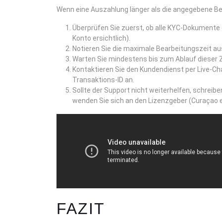
Wenn eine Auszahlung länger als die angegebene Bea
Überprüfen Sie zuerst, ob alle KYC-Dokumente 
Konto ersichtlich).
Notieren Sie die maximale Bearbeitungszeit a
Warten Sie mindestens bis zum Ablauf dieser Z
Kontaktieren Sie den Kundendienst per Live-Cha
Transaktions-ID an.
Sollte der Support nicht weiterhelfen, schreibe
wenden Sie sich an den Lizenzgeber (Curaçao 
FAZIT