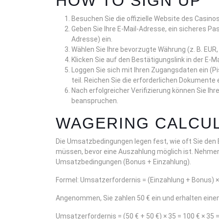
HOW TO SIGN UP
Besuchen Sie die offizielle Website des Casinos 
Geben Sie Ihre E-Mail-Adresse, ein sicheres P
Adresse) ein.
Wählen Sie Ihre bevorzugte Währung (z. B. EUR,
Klicken Sie auf den Bestätigungslink in der E-Mai
Loggen Sie sich mit Ihren Zugangsdaten ein (Pi
teil. Reichen Sie die erforderlichen Dokumente e
Nach erfolgreicher Verifizierung können Sie I
beanspruchen.
WAGERING CALCU
Die Umsatzbedingungen legen fest, wie oft Sie de
müssen, bevor eine Auszahlung möglich ist. Nehmen 
Umsatzbedingungen (Bonus + Einzahlung).
Formel: Umsatzerfordernis = (Einzahlung + Bonus) 
Angenommen, Sie zahlen 50 € ein und erhalten einen
Umsatzerfordernis = (50 € + 50 €) × 35 = 100 € × 35 =