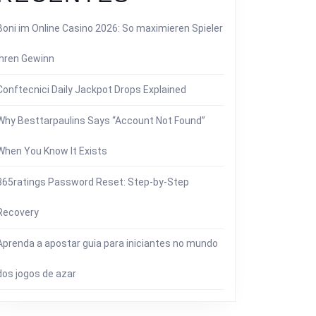
Boni im Online Casino 2026: So maximieren Spieler
ihren Gewinn
Conftecnici Daily Jackpot Drops Explained
Why Besttarpaulins Says “Account Not Found”
When You Know It Exists
365ratings Password Reset: Step-by-Step
Recovery
Aprenda a apostar guia para iniciantes no mundo
dos jogos de azar