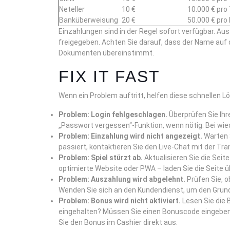
Neteller
10 €
10.000 € pro
Banküberweisung
20 €
50.000 € pro
Einzahlungen sind in der Regel sofort verfügbar. 
freigegeben. Achten Sie darauf, dass der Name au
Dokumenten übereinstimmt.
FIX IT FAST
Wenn ein Problem auftritt, helfen diese schnellen L
Problem: Login fehlgeschlagen.
Überprüfen Sie Ihre
„Passwort vergessen“-Funktion, wenn nötig. Bei wie
Problem: Einzahlung wird nicht angezeigt.
Warten S
passiert, kontaktieren Sie den Live-Chat mit der Tra
Problem: Spiel stürzt ab.
Aktualisieren Sie die Seit
optimierte Website oder PWA – laden Sie die Seite ü
Problem: Auszahlung wird abgelehnt.
Prüfen Sie, o
Wenden Sie sich an den Kundendienst, um den Grund
Problem: Bonus wird nicht aktiviert.
Lesen Sie die
eingehalten? Müssen Sie einen Bonuscode eingeben?
Sie den Bonus im Cashier direkt aus.