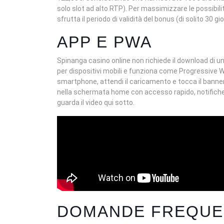
solo slot ad alto RTP). Per massimizzare le possibili
sfrutta il periodo di validità del bonus (di solito 30 gio
APP E PWA
Spinanga casino online non richiede il download di 
per dispositivi mobili e funziona come Progressive Web
smartphone, attendi il caricamento e tocca il banne
nella schermata home con accesso rapido, notifiche pu
guarda il video qui sotto.
DOMANDE FREQUE