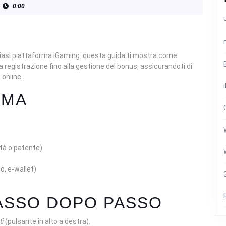
0:00
alsiasi piattaforma iGaming: questa guida ti mostra come
registrazione fino alla gestione del bonus, assicurandoti di
 online.
IMA
tà o patente)
o, e-wallet)
ASSO DOPO PASSO
ti
(pulsante in alto a destra).