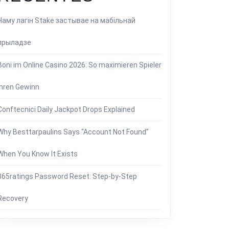
Чаму лагін Stake застывае на мабільнай
прыладзе
Boni im Online Casino 2026: So maximieren Spieler
ihren Gewinn
Conftecnici Daily Jackpot Drops Explained
Why Besttarpaulins Says “Account Not Found”
When You Know It Exists
365ratings Password Reset: Step-by-Step
Recovery