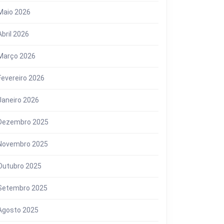
Maio 2026
Abril 2026
Março 2026
Fevereiro 2026
Janeiro 2026
Dezembro 2025
Novembro 2025
Outubro 2025
Setembro 2025
Agosto 2025