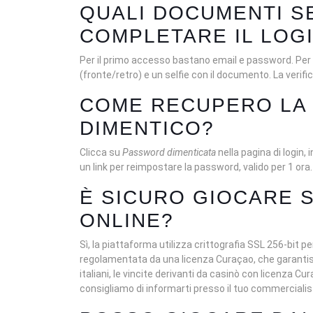
QUALI DOCUMENTI S
COMPLETARE IL LOGI
Per il primo accesso bastano email e password. Per ab
(fronte/retro) e un selfie con il documento. La verif
COME RECUPERO LA
DIMENTICO?
Clicca su
Password dimenticata
nella pagina di login, 
un link per reimpostare la password, valido per 1 ora.
È SICURO GIOCARE 
ONLINE?
Sì, la piattaforma utilizza crittografia SSL 256‑bit per
regolamentata da una licenza Curaçao, che garantisce 
italiani, le vincite derivanti da casinò con licenza 
consigliamo di informarti presso il tuo commercialis