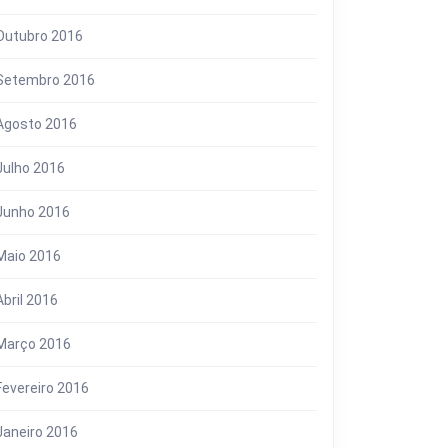
Outubro 2016
Setembro 2016
Agosto 2016
Julho 2016
Junho 2016
Maio 2016
Abril 2016
Março 2016
Fevereiro 2016
Janeiro 2016