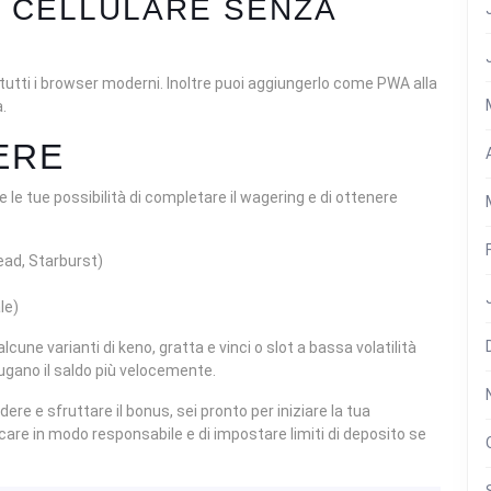
 CELLULARE SENZA
 tutti i browser moderni. Inoltre puoi aggiungerlo come PWA alla
.
ERE
 le tue possibilità di completare il wagering e di ottenere
ead, Starburst)
le)
lcune varianti di keno, gratta e vinci o slot a bassa volatilità
iugano il saldo più velocemente.
ere e sfruttare il bonus, sei pronto per iniziare la tua
care in modo responsabile e di impostare limiti di deposito se