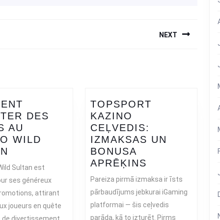
NEXT
Next
post:
ENT
TOPSPORT
ITER DES
KAZINO
S AU
CEĻVEDIS:
NO WILD
IZMAKSAS UN
COMMENT
AN
BONUSA
PROFITER
TOPSPORT
APRĒĶINS
Wild Sultan est
DES
KAZINO
Pareiza pirmā izmaksa ir īsts
our ses généreux
BONUS
CEĻVEDIS:
pārbaudījums jebkurai iGaming
romotions, attirant
AU
IZMAKSAS
platformai — šis ceļvedis
x joueurs en quête
CASINO
UN
parāda, kā to izturēt. Pirms
t de divertissement.