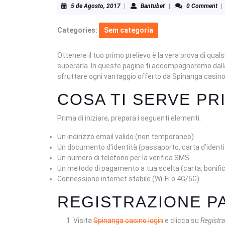
5
Bantubet
5 de Agosto, 2017
|
Bantubet
|
0 Comment
|
de
Agosto,
Categories:
Sem categoria
2017
Ottenere il tuo primo prelievo è la vera prova di qu
superarla. In queste pagine ti accompagneremo dalla 
sfruttare ogni vantaggio offerto da Spinanga casino
COSA TI SERVE PR
Prima di iniziare, prepara i seguenti elementi:
Un indirizzo email valido (non temporaneo)
Un documento d’identità (passaporto, carta d’identi
Un numero di telefono per la verifica SMS
Un metodo di pagamento a tua scelta (carta, bonific
Connessione internet stabile (Wi‑Fi o 4G/5G)
REGISTRAZIONE P
Visita
Spinanga casino login
e clicca su
Registra