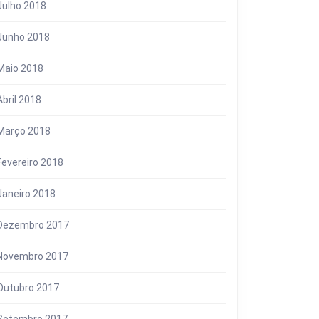
Julho 2018
Junho 2018
Maio 2018
Abril 2018
Março 2018
Fevereiro 2018
Janeiro 2018
Dezembro 2017
Novembro 2017
Outubro 2017