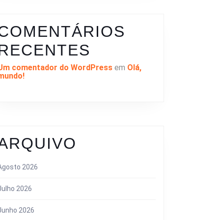
COMENTÁRIOS
RECENTES
Um comentador do WordPress
em
Olá,
mundo!
ARQUIVO
Agosto 2026
Julho 2026
Junho 2026