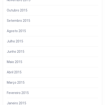
Outubro 2015
Setembro 2015
Agosto 2015
Julho 2015
Junho 2015
Maio 2015
Abril 2015
Março 2015
Fevereiro 2015
Janeiro 2015