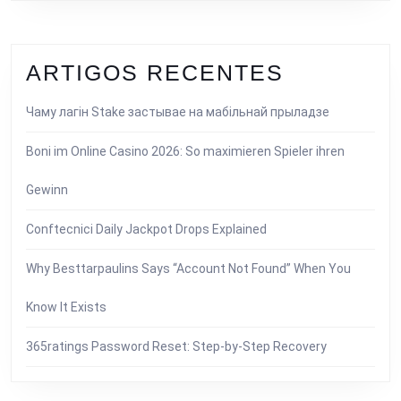
ARTIGOS RECENTES
Чаму лагін Stake застывае на мабільнай прыладзе
Boni im Online Casino 2026: So maximieren Spieler ihren
Gewinn
Conftecnici Daily Jackpot Drops Explained
Why Besttarpaulins Says “Account Not Found” When You
Know It Exists
365ratings Password Reset: Step-by-Step Recovery