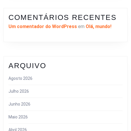
COMENTÁRIOS RECENTES
Um comentador do WordPress
em
Olá, mundo!
ARQUIVO
Agosto 2026
Julho 2026
Junho 2026
Maio 2026
Abril 2026