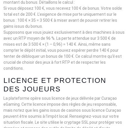
montant du bonus. Détaillons le calcul :
Si vous déposez 100 €, vous recevez 100 € de bonus. Votre solde
total est de 200 €. L’exigence de mise porte uniquement sur le
bonus : 100 € × 35 = 3 500 € à miser avant de pouvoir retirer les
gains issus du bonus.
Supposons que vous jouiez exclusivement à des machines à sous
avec un RTP moyen de 96 %. La perte attendue sur 3 500 € de
mises est de 3 500 € × (1 – 0,96) = 140 €. Ainsi, même sans
compter le dépôt initial, vous pouvez espérer perdre 140 € pour
tenter de débloquer un bonus de 100 €. Ce calcul montre qu’il est
crucial de choisir des jeux à fort RTP et de respecter les
conditions.
LICENCE ET PROTECTION
DES JOUEURS
La plateforme opère sous licence de jeux délivrée par Curaçao
eGaming. Cette licence impose des règles de jeu responsable,
mais notez que les gains issus de casinos sous licence Curaçao
peuvent être soumis à l’impôt local. Renseignez-vous sur votre
situation fiscale. Le site utilise le cryptage SSL pour protéger vos