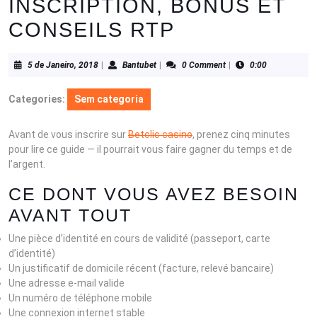
INSCRIPTION, BONUS ET
CONSEILS RTP
5
Bantubet
5 de Janeiro, 2018
|
Bantubet
|
0 Comment
|
0:00
de
Janeiro,
Categories:
Sem categoria
2018
Avant de vous inscrire sur
Betclic casino
, prenez cinq minutes
pour lire ce guide — il pourrait vous faire gagner du temps et de
l’argent.
CE DONT VOUS AVEZ BESOIN
AVANT TOUT
Une pièce d’identité en cours de validité (passeport, carte
d’identité)
Un justificatif de domicile récent (facture, relevé bancaire)
Une adresse e-mail valide
Un numéro de téléphone mobile
Une connexion internet stable