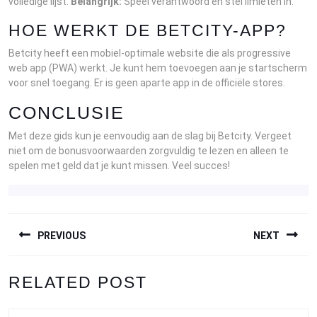
volledige lijst.
Belangrijk:
Speel verantwoord en stel limieten in.
HOE WERKT DE BETCITY-APP?
Betcity heeft een mobiel-optimale website die als progressive
web app (PWA) werkt. Je kunt hem toevoegen aan je startscherm
voor snel toegang. Er is geen aparte app in de officiële stores.
CONCLUSIE
Met deze gids kun je eenvoudig aan de slag bij Betcity. Vergeet
niet om de bonusvoorwaarden zorgvuldig te lezen en alleen te
spelen met geld dat je kunt missen. Veel succes!
NAVEGAÇÃO
PREVIOUS
NEXT
DE
ARTIGOS
Previous
Next
RELATED POST
post:
post: