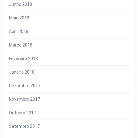
Junho 2018
Maio 2018
Abril 2018
Março 2018
Fevereiro 2018
Janeiro 2018
Dezembro 2017
Novembro 2017
Outubro 2017
Setembro 2017