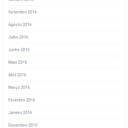
Setembro 2016
Agosto 2016
Julho 2016
Junho 2016
Maio 2016
Abril 2016
Março 2016
Fevereiro 2016
Janeiro 2016
Dezembro 2015