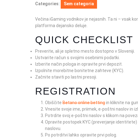
Categories:
Sem categoria
2018
Večina iGaming vodnikov je nejasnih. Ta ni – vsak kora
platforma dejansko deluje.
QUICK CHECKLIST
Preverite, ali je spletno mesto dostopno v Sloveniji.
Ustvarite račun s svojimi osebnimi podatki.
Izberite način pologa in opravite prvi depozit.
Izpolnite morebitne bonitetne zahteve (KYC).
Začnite staviti po lastni presoji.
REGISTRATION
Obiščite
Betano online betting
in kliknite na gu
Vnesite svoje ime, priimek, e-poštni naslov in iz
Potrdite svoj e-poštni naslov s klikom na povez
Opravite postopek KYC (preverjanje identitete)
naslovu.
Po potrditvi lahko opravite prvi polog.