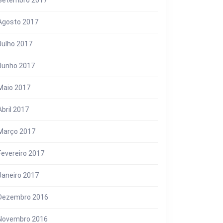
Setembro 2017
Agosto 2017
Julho 2017
Junho 2017
AM,
Maio 2017
RE:
Abril 2017
DLY
Março 2017
Fevereiro 2017
E
NO
Janeiro 2017
TY
Dezembro 2016
Novembro 2016