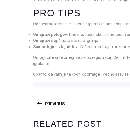
PRO TIPS
Odgovorno igranje je ključno. Uporabite naslednja oro
Omejitev pologov:
Dnevne, tedenske ali mesečne om
Omejitev sej:
Nastavite čas igranja.
Samostojna izključitev:
Začasna ali trajna prekinit
Omogočite si te omejitve že ob registraciji. Če čuti
igralcem.
Upamo, da vam je ta vodnik pomagal. Vedno stavite odg
NAVEGAÇÃO
PREVIOUS
DE
ARTIGOS
Previous
RELATED POST
post: