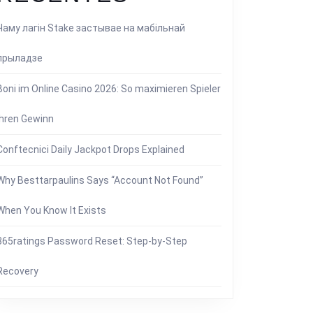
Чаму лагін Stake застывае на мабільнай
прыладзе
Boni im Online Casino 2026: So maximieren Spieler
ihren Gewinn
Conftecnici Daily Jackpot Drops Explained
Why Besttarpaulins Says “Account Not Found”
When You Know It Exists
365ratings Password Reset: Step-by-Step
Recovery