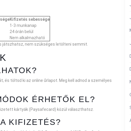
ssége
Kifizetés sebessége
1-3 munkanap
24 órán belül
Nem alkalmazható
is játszhatsz, nem szükséges letölteni semmit.
K
LHATOK?
, és töltsd ki az online űrlapot. Meg kell adnod a személyes
 MÓDOK ÉRHETŐK EL?
 fizetett kártyák (Paysafecard) közül választhatsz.
A KIFIZETÉS?