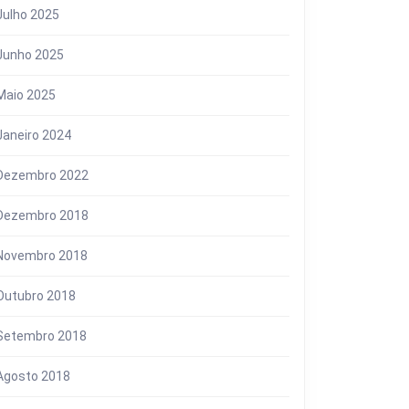
Julho 2025
Junho 2025
Maio 2025
Janeiro 2024
Dezembro 2022
Dezembro 2018
Novembro 2018
Outubro 2018
Setembro 2018
Agosto 2018