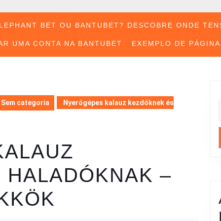
ELEPHANT BET OU BANTUBET? DESCOBRE ONDE TE
AR UMA CONTA NA BANTUBET
EXEMPLO DE PÁGINA
Sem categoria
Nyerőgépes kalauz kezdőknek és
KALAUZ
 HALADÓKNAK –
ÜKKÖK