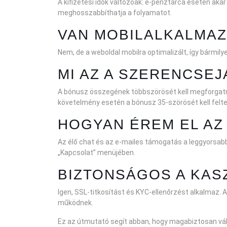
A kifizetési idők változóak: e-pénztárca esetén aká
meghosszabbíthatja a folyamatot.
VAN MOBILALKALMAZ
Nem, de a weboldal mobilra optimalizált, így bármil
MI AZ A SZERENCSE
A bónusz összegének többszörösét kell megforgatno
követelmény esetén a bónusz 35-szörösét kell felte
HOGYAN ÉREM EL AZ
Az élő chat és az e-mailes támogatás a leggyorsabb
„Kapcsolat” menüjében.
BIZTONSÁGOS A KAS
Igen, SSL-titkosítást és KYC-ellenőrzést alkalmaz. 
működnek.
Ez az útmutató segít abban, hogy magabiztosan válo