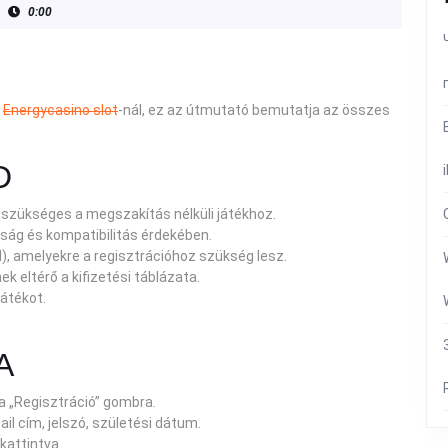
0:00
)
Energycasino slot
-nál, ez az útmutató bemutatja az összes
D
t szükséges a megszakítás nélküli játékhoz.
nság és kompatibilitás érdekében.
l), amelyekre a regisztrációhoz szükség lesz.
 eltérő a kifizetési táblázata.
játékot.
A
 a „Regisztráció” gombra.
mail cím, jelszó, születési dátum.
kattintva.