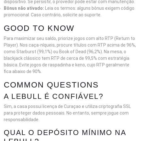
dispositivo. Se persistir, o provedor pode estar com manutenção.
Bônus não ativado:
Leia os termos: alguns bônus exigem código
promocional. Caso contrário, solicite ao suporte.
GOOD TO KNOW
Para maximizar seu saldo, priorize jogos com alto RTP (Return to
Player). Nos caça-níqueis, procure títulos com RTP acima de 96%,
como Starburst (99,1%) ou Book of Dead (96,2%). Na mesa, o
blackjack clássico tem RTP de cerca de 99,5% com estratégia
básica. Evite jogos de raspadinha e keno, cujo RTP geralmente
fica abaixo de 90%.
COMMON QUESTIONS
A LEBULL É CONFIÁVEL?
Sim, a casa possui licença de Curaçao e utiliza criptografia SSL
para proteger dados pessoais. No entanto, sempre jogue com
responsabilidade.
QUAL O DEPÓSITO MÍNIMO NA