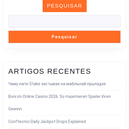
PESQUISAR
Pesquisar
ARTIGOS RECENTES
Чаму лагін Stake застывае на мабільнай прыладзе
Boni im Online Casino 2026: So maximieren Spieler ihren
Gewinn
Conftecnici Daily Jackpot Drops Explained