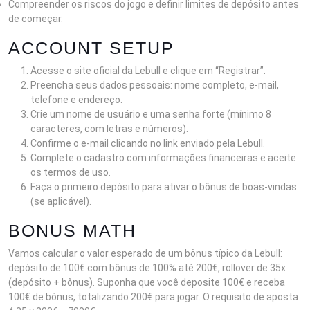
Compreender os riscos do jogo e definir limites de depósito antes
de começar.
ACCOUNT SETUP
Acesse o site oficial da Lebull e clique em “Registrar”.
Preencha seus dados pessoais: nome completo, e-mail,
telefone e endereço.
Crie um nome de usuário e uma senha forte (mínimo 8
caracteres, com letras e números).
Confirme o e-mail clicando no link enviado pela Lebull.
Complete o cadastro com informações financeiras e aceite
os termos de uso.
Faça o primeiro depósito para ativar o bônus de boas-vindas
(se aplicável).
BONUS MATH
Vamos calcular o valor esperado de um bônus típico da Lebull:
depósito de 100€ com bônus de 100% até 200€, rollover de 35x
(depósito + bônus). Suponha que você deposite 100€ e receba
100€ de bônus, totalizando 200€ para jogar. O requisito de aposta