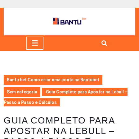
Skip
to
content
Skip
to
content
Open
Button
Bantu bet Como criar uma conta na Bantubet
Sem categoria
Guia Completo para Apostar na Lebull –
Passo a Passo e Cálculos
GUIA COMPLETO PARA
APOSTAR NA LEBULL –