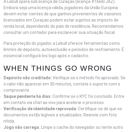
A Lebull opera sob licença de Curaçao (licença #1668/JAZ).
Embora seja uma licença válida, jogadores da União Europeia
devem estar cientes de que ganhos provenientes de cassinos
licenciados em Curaçao podem estar sujeitos ao imposto de
renda local, dependendo do país de residência. Recomendamos
consultar um contador para esclarecer sua situação fiscal.
Para proteção do jogador, a Lebull oferece ferramentas como
limites de depósito, autoexclusão e períodos de resfriamento. É
essencial configurá-los logo após o cadastro.
WHEN THINGS GO WRONG
Depósito não creditado:
Verifique se o método foi aprovado. Se
o valor não aparecer em 30 minutos, contate o suporte com o
comprovante.
Saque pendente há dias:
Confirme se o KYC foi concluído. Entre
em contato via chat ao vivo para acelerar o processo.
Verificação de identidade reprovada:
Certifique-se de que os
documentos estão legíveis e atualizados. Reenvie com foto
nítida.
Jogo não carrega:
Limpe o cache do navegador ou tente outro