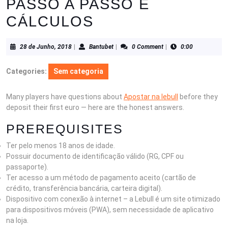
PASSO A PASSO E
CÁLCULOS
28
Bantubet
28 de Junho, 2018
|
Bantubet
|
0 Comment
|
0:00
de
Junho,
Categories:
Sem categoria
2018
Many players have questions about
Apostar na lebull
before they
deposit their first euro — here are the honest answers.
PREREQUISITES
Ter pelo menos 18 anos de idade.
Possuir documento de identificação válido (RG, CPF ou
passaporte).
Ter acesso a um método de pagamento aceito (cartão de
crédito, transferência bancária, carteira digital).
Dispositivo com conexão à internet – a Lebull é um site otimizado
para dispositivos móveis (PWA), sem necessidade de aplicativo
na loja.