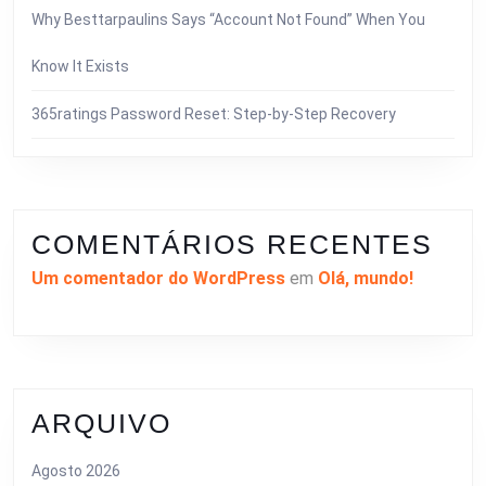
Why Besttarpaulins Says “Account Not Found” When You
Know It Exists
365ratings Password Reset: Step-by-Step Recovery
COMENTÁRIOS RECENTES
Um comentador do WordPress
em
Olá, mundo!
ARQUIVO
Agosto 2026