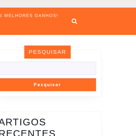
NS MELHORES GANHOS!
PESQUISAR
Pesquisar
ARTIGOS
RECENTES