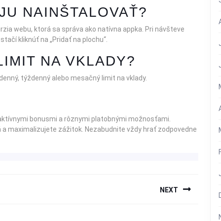
 JU NAINŠTALOVAŤ?
rzia webu, ktorá sa správa ako natívna appka. Pri návšteve
stačí kliknúť na „Pridať na plochu“.
LIMIT NA VKLADY?
denný, týždenný alebo mesačný limit na vklady.
raktívnymi bonusmi a rôznymi platobnými možnosťami.
á a maximalizujete zážitok. Nezabudnite vždy hrať zodpovedne
NEXT
Next