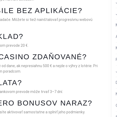
ILE BEZ APLIKÁCIE?
liadače. Môžete si tiež nainštalovať progresívnu webovú
KLAD?
vom prevode 20 €.
 CASINO ZDAŇOVANÉ?
d dane, ak nepresiahnu 500 € a nejde o výhry z lotérie. Pri
ým poradcom.
LATA?
 bankovom prevode môže trvať 3–7 dní.
CERO BONUSOV NARAZ?
íte aktivovať samostatne a splniť jeho podmienky.