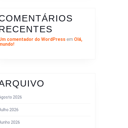
COMENTÁRIOS
RECENTES
Um comentador do WordPress
em
Olá,
mundo!
ARQUIVO
Agosto 2026
Julho 2026
Junho 2026