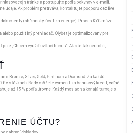
rihlasovacej stránke a postupujte podľa pokynov v e‑maili.
vne údaje. Ak problém pretrváva, kontaktujte podporu cez live
ky dokumenty (občiansky, účet za energie). Proces KYC môže
 alebo použiť iný prehliadač. Olybet je optimalizovaný pre
 pole „Chcem využiť uvítací bonus“. Ak ste tak neurobili,
Ť
mi: Bronze, Silver, Gold, Platinum a Diamond. Za každú
0 € v stávkach. Body môžete vymeniť za bonusový kredit, voľné
uje až 15 % podľa úrovne. Každý mesiac sa konajú turnaje s
RENIE ÚČTU?
 po nahraní dokladov.