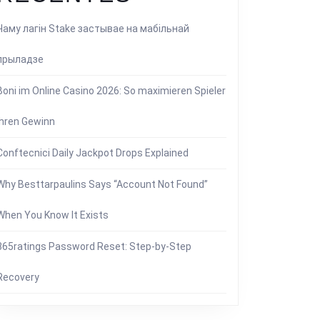
Чаму лагін Stake застывае на мабільнай
прыладзе
Boni im Online Casino 2026: So maximieren Spieler
ihren Gewinn
Conftecnici Daily Jackpot Drops Explained
Why Besttarpaulins Says “Account Not Found”
When You Know It Exists
365ratings Password Reset: Step-by-Step
Recovery