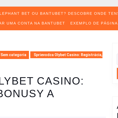
ELEPHANT BET OU BANTUBET? DESCOBRE ONDE TE
AR UMA CONTA NA BANTUBET
EXEMPLO DE PÁGINA
Sem categoria
Sprievodca Olybet Casino: Registrácia,
LYBET CASINO:
BONUSY A