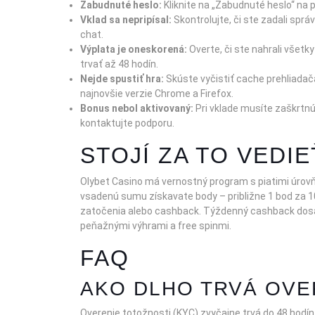
Zabudnuté heslo:
Kliknite na „Zabudnuté heslo“ na p
Vklad sa nepripísal:
Skontrolujte, či ste zadali sprá
chat.
Výplata je oneskorená:
Overte, či ste nahrali všet
trvať až 48 hodín.
Nejde spustiť hra:
Skúste vyčistiť cache prehliadača
najnovšie verzie Chrome a Firefox.
Bonus nebol aktivovaný:
Pri vklade musíte zaškrtnúť
kontaktujte podporu.
STOJÍ ZA TO VEDIE
Olybet Casino má vernostný program s piatimi úrovňa
vsadenú sumu získavate body – približne 1 bod za 1
zatočenia alebo cashback. Týždenný cashback dosah
peňažnými výhrami a free spinmi.
FAQ
AKO DLHO TRVÁ OVE
Overenie totožnosti (KYC) zvyčajne trvá do 48 hodín