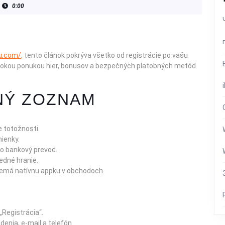
0:00
eu.com/
, tento článok pokrýva všetko od registrácie po vašu
 širokou ponukou hier, bonusov a bezpečných platobných metód.
NÝ ZOZNAM
e totožnosti.
mienky.
o bankový prevod.
vedné hranie.
 nemá natívnu appku v obchodoch.
„Registrácia“.
enia, e‑mail a telefón.