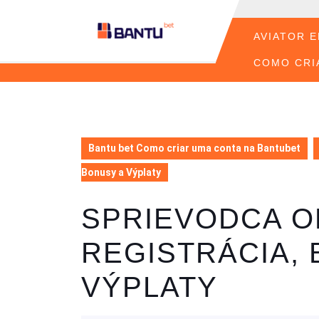
Skip
to
content
AVIATOR 
Skip
COMO CRI
to
content
Bantu bet Como criar uma conta na Bantubet
Bonusy a Výplaty
SPRIEVODCA O
REGISTRÁCIA, 
VÝPLATY