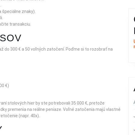
.
 a špeciálne znaky).
i.
nčite transakciu.
USOV
až do 300 € a 50 voľných zatočení. Poďme si to rozobrať na
00 €)
raní stolových hier by ste potrebovali 35 000 €, pretože
iedky premenia na reálne peniaze. Voľné zatočenia majú vlastné
etočenie (napr. 40x).
Y