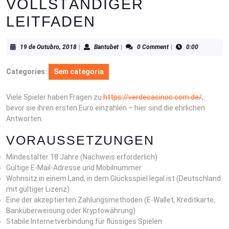
VOLLSTÄNDIGER
LEITFADEN
19
Bantubet
19 de Outubro, 2018
|
Bantubet
|
0 Comment
|
0:00
de
Outubro,
Categories:
Sem categoria
2018
Viele Spieler haben Fragen zu
https://verdecasinos.com.de/
,
bevor sie ihren ersten Euro einzahlen – hier sind die ehrlichen
Antworten.
VORAUSSETZUNGEN
Mindestalter 18 Jahre (Nachweis erforderlich)
Gültige E-Mail-Adresse und Mobilnummer
Wohnsitz in einem Land, in dem Glücksspiel legal ist (Deutschland
mit gültiger Lizenz)
Eine der akzeptierten Zahlungsmethoden (E-Wallet, Kreditkarte,
Banküberweisung oder Kryptowährung)
Stabile Internetverbindung für flüssiges Spielen