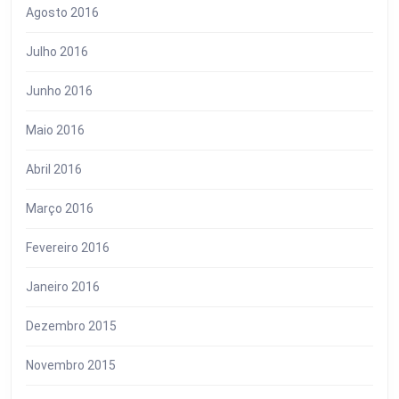
Agosto 2016
Julho 2016
Junho 2016
Maio 2016
Abril 2016
Março 2016
Fevereiro 2016
Janeiro 2016
Dezembro 2015
Novembro 2015