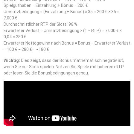
Spielguthaben = Einzahlung + Bonus = 200 €
Umsatzbedingung = (Einzahlung + Bonus) × 35 = 200 € × 35 =
7.000 €
Durchschnittlicher RTP der Slots: 96 %
Erwarteter Verlust = Umsatzbedingung × (1 − RTP) = 7.000 € ×
0,04 = 280 €
Erwarteter Nettogewinn nach Bonus = Bonus − Erwarteter Verlust
= 100 € − 280 € = −180 €
Wichtig:
Dies zeigt, dass der Bonus mathematisch negativ ist,
wenn Sie nur Slots spielen. Nutzen Sie Spiele mit höherem RTP
oder lesen Sie die Bonusbedingungen genau.