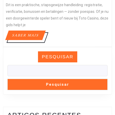
TOTO
Dit is een praktische, stapsgewijze handleiding: registratie,
CASINO
verificatie, bonussen en betalingen — zonder poespas. Of je nu
GIDS:
een doorgewinterde speler bent of nieuw bij Toto Casino, deze
REGISTRATIE,
gids helpt je
BONUSSEN
EN
SABER
SABER MAIS
BETALINGEN
MAIS
PESQUISAR
Pesquisar
ARTIGOS RECENTES