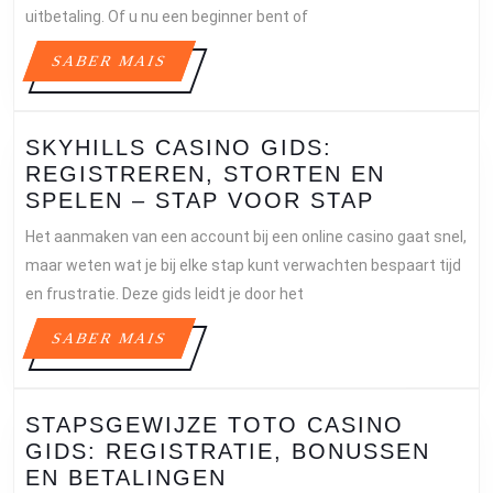
VAN
uitbetaling. Of u nu een beginner bent of
AANM
TOT
SABER
SABER MAIS
UITB
MAIS
SKYHILLS CASINO GIDS:
REGISTREREN, STORTEN EN
SKYHILL
SPELEN – STAP VOOR STAP
CASINO
Het aanmaken van een account bij een online casino gaat snel,
GIDS:
maar weten wat je bij elke stap kunt verwachten bespaart tijd
REGISTR
en frustratie. Deze gids leidt je door het
STORTEN
EN
SABER
SABER MAIS
SPELEN
MAIS
–
STAP
STAPSGEWIJZE TOTO CASINO
VOOR
GIDS: REGISTRATIE, BONUSSEN
STAP
STAPSGEWIJZE
EN BETALINGEN