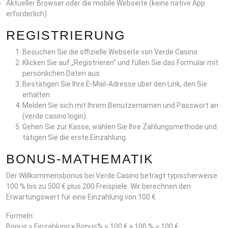
Aktueller Browser oder die mobile Webseite (keine native App
erforderlich)
REGISTRIERUNG
Besuchen Sie die offizielle Webseite von Verde Casino.
Klicken Sie auf „Registrieren“ und füllen Sie das Formular mit
persönlichen Daten aus.
Bestätigen Sie Ihre E-Mail-Adresse über den Link, den Sie
erhalten.
Melden Sie sich mit Ihrem Benutzernamen und Passwort an
(verde casino login).
Gehen Sie zur Kasse, wählen Sie Ihre Zahlungsmethode und
tätigen Sie die erste Einzahlung.
BONUS-MATHEMATIK
Der Willkommensbonus bei Verde Casino beträgt typischerweise
100 % bis zu 500 € plus 200 Freispiele. Wir berechnen den
Erwartungswert für eine Einzahlung von 100 €.
Formeln:
Bonus = Einzahlung × Bonus% = 100 € × 100 % = 100 €