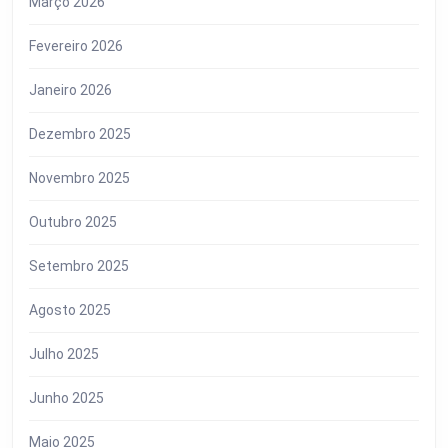
Março 2026
Fevereiro 2026
Janeiro 2026
Dezembro 2025
Novembro 2025
Outubro 2025
Setembro 2025
Agosto 2025
Julho 2025
Junho 2025
Maio 2025