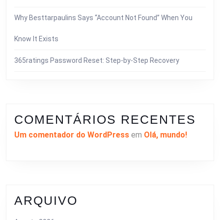
Why Besttarpaulins Says “Account Not Found” When You
Know It Exists
365ratings Password Reset: Step-by-Step Recovery
COMENTÁRIOS RECENTES
Um comentador do WordPress
em
Olá, mundo!
ARQUIVO