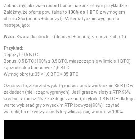
Zobaczmy, jak działa roobet bonus na konkretnym przykładzie.
Załóżmy, że oferta powitalna to
100% do 1 BTC
z wymogiem
obrotu 35x (bonus + depozyt). Matematycznie wygląda to
następująco:
Wzór:
Kwota do obrotu = (depozyt + bonus) × mnożnik obrotu
Przykład:
Depozyt: 0,5 BTC
Bonus: 0,5 BTC (100% z 0,5 BTC, mieszcząc się w limicie 1 BTC)
Łączne saldo bonusowe: 1,0 BTC
Wymóg obrotu: 35 × 1,0 BTC =
35 BTC
Oznacza to, że przed wypłatą musisz postawić łącznie 35 BTC w
zakładach (nie licząc wygranych). Jeśli grasz w sloty z RTP 96%,
średnio stracisz 4% z każdego zakładu, czyli ok. 1,4 BTC – dlatego
warto wybierać gry o wysokim RTP (powyżej 98%) i czytać
warunki, bo nie wszystkie tytuły wliczają się w obrót w 100%.