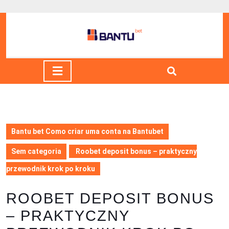
Skip
to
content
Skip
to
content
Open
Button
Bantu bet Como criar uma conta na Bantubet
Sem categoria
Roobet deposit bonus – praktyczny
przewodnik krok po kroku
ROOBET DEPOSIT BONUS
– PRAKTYCZNY