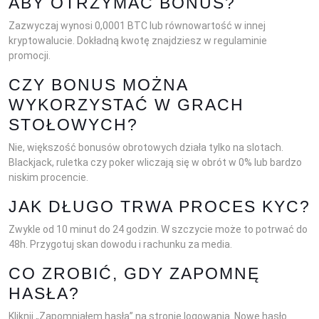
ABY OTRZYMAĆ BONUS?
Zazwyczaj wynosi 0,0001 BTC lub równowartość w innej
kryptowalucie. Dokładną kwotę znajdziesz w regulaminie
promocji.
CZY BONUS MOŻNA
WYKORZYSTAĆ W GRACH
STOŁOWYCH?
Nie, większość bonusów obrotowych działa tylko na slotach.
Blackjack, ruletka czy poker wliczają się w obrót w 0% lub bardzo
niskim procencie.
JAK DŁUGO TRWA PROCES KYC?
Zwykle od 10 minut do 24 godzin. W szczycie może to potrwać do
48h. Przygotuj skan dowodu i rachunku za media.
CO ZROBIĆ, GDY ZAPOMNĘ
HASŁA?
Kliknij „Zapomniałem hasła” na stronie logowania. Nowe hasło