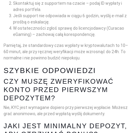
Skontaktuj się z supportem na czacie – podaj ID wypłaty i
adres portfela.
Jeśli support nie odpowiada w ciągu 6 godzin, wyślij e-mail z
prośbą o eskalację.
W ostateczności zgłoś sprawę do licencjodawcy (Curacao
eGaming) – zachowaj całą korespondencję.
Pamiętaj, że standardowy czas wypłaty w kryptowalutach to 10–
60 minut, ale przy ręcznej weryfikacji może wzrosnąć do 24h. To
normalne i nie powinno budzić niepokoju.
SZYBKIE ODPOWIEDZI
CZY MUSZĘ ZWERYFIKOWAĆ
KONTO PRZED PIERWSZYM
DEPOZYTEM?
Nie, KYC jest wymagane dopiero przy pierwszej wypłacie. Możesz
grać anonimowo, ale przed wypłatą wyślij dokumenty.
JAKI JEST MINIMALNY DEPOZYT,