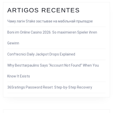
ARTIGOS RECENTES
Чаму лагін Stake застывае на мабільнай прыладзе
Boni im Online Casino 2026: So maximieren Spieler ihren
Gewinn
Conftecnici Daily Jackpot Drops Explained
Why Besttarpaulins Says “Account Not Found” When You
Know It Exists
365ratings Password Reset: Step-by-Step Recovery