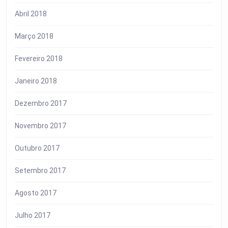
Abril 2018
Março 2018
Fevereiro 2018
Janeiro 2018
Dezembro 2017
Novembro 2017
Outubro 2017
Setembro 2017
Agosto 2017
Julho 2017