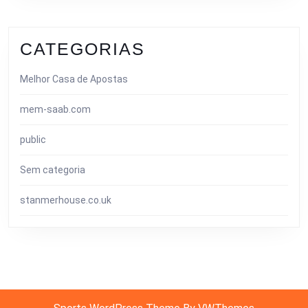
CATEGORIAS
Melhor Casa de Apostas
mem-saab.com
public
Sem categoria
stanmerhouse.co.uk