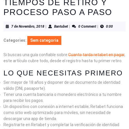
TIEMPOS DE RETIRO Y
PROCESO PASO A PASO
7
Bantubet
7 de Novembro, 2018
|
Bantubet
|
0 Comment
|
0:00
de
Novembro,
Categories:
Sem categoria
2018
Si buscas una guía confiable sobre
Cuanto tarda retabet en pagar
,
este artículo cubre todo, desde el registro hasta tu primer retiro.
LO QUE NECESITAS PRIMERO
Ser mayor de 18 años y disponer de un documento de identidad
válido (DNI, pasaporte).
Tener una cuenta bancaria o monedero electrónico a tu nombre
para recibir los pagos.
Un dispositivo con conexión a internet estable; Retabet funciona
como sitio web optimizado para móviles, sin necesidad de
descargar una app de tienda.
Registrarte en Retabet y completar la verificación de identidad