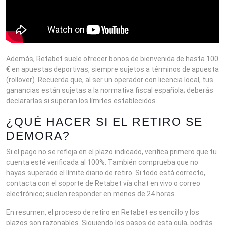
Además, Retabet suele ofrecer bonos de bienvenida de hasta 100
€ en apuestas deportivas, siempre sujetos a términos de apuesta
(rollover). Recuerda que, al ser un operador con licencia local, tus
ganancias están sujetas a la normativa fiscal española; deberás
declararlas si superan los límites establecidos.
¿QUÉ HACER SI EL RETIRO SE
DEMORA?
Si el pago no se refleja en el plazo indicado, verifica primero que tu
cuenta esté verificada al 100%. También comprueba que no
hayas superado el límite diario de retiro. Si todo está correcto,
contacta con el soporte de Retabet vía chat en vivo o correo
electrónico; suelen responder en menos de 24 horas.
En resumen, el proceso de retiro en Retabet es sencillo y los
plazos son razonables. Siguiendo los pasos de esta guía, podrás