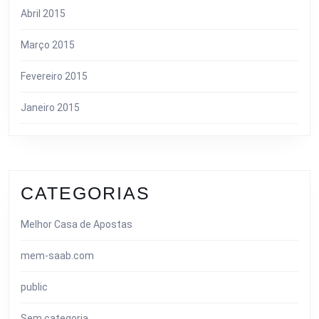
Abril 2015
Março 2015
Fevereiro 2015
Janeiro 2015
CATEGORIAS
Melhor Casa de Apostas
mem-saab.com
public
Sem categoria