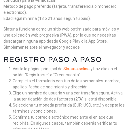
conducir) para la verificación.
Método de pago preferido (tarjeta, transferencia o monedero
electrónico).
Edad legal mínima (18 o 21 años según tu país).
Slotuna funciona como un sitio web optimizado para móviles y
una aplicación web progresiva (PWA), por lo que no necesitas
descargar ninguna app desde Google Play o la App Store.
Simplemente abre el navegador y accede.
REGISTRO PASO A PASO
Visita la página principal de
Slotuna online
y haz clic en el
botón “Registrarse” o “Crear cuenta”.
Completa el formulario con tus datos personales: nombre,
apellido, fecha de nacimiento y dirección.
Elige un nombre de usuario y una contraseña segura. Activa
la autenticación de dos factores (2FA) si está disponible.
Selecciona tu moneda preferida (EUR, USD, etc.) y acepta los
términos y condiciones.
Confirma tu correo electrónico mediante el enlace que
recibirás. En algunos casos, también deberás verificar tu