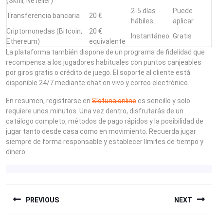
(Skrill, Neteller)
2-5 días
Puede
Transferencia bancaria
20 €
hábiles
aplicar
Criptomonedas (Bitcoin,
20 €
Instantáneo
Gratis
Ethereum)
equivalente
La plataforma también dispone de un programa de fidelidad que
recompensa a los jugadores habituales con puntos canjeables
por giros gratis o crédito de juego. El soporte al cliente está
disponible 24/7 mediante chat en vivo y correo electrónico.
En resumen, registrarse en
Slotuna online
es sencillo y solo
requiere unos minutos. Una vez dentro, disfrutarás de un
catálogo completo, métodos de pago rápidos y la posibilidad de
jugar tanto desde casa como en movimiento. Recuerda jugar
siempre de forma responsable y establecer límites de tiempo y
dinero.
NAVEGAÇÃO
PREVIOUS
NEXT
DE