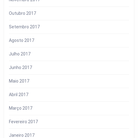
Outubro 2017
Setembro 2017
Agosto 2017
Julho 2017
Junho 2017
Maio 2017
Abril 2017
Março 2017
Fevereiro 2017
Janeiro 2017