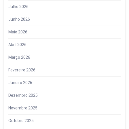
Julho 2026
Junho 2026
Maio 2026
Abril 2026
Março 2026
Fevereiro 2026
Janeiro 2026
Dezembro 2025
Novembro 2025
Outubro 2025