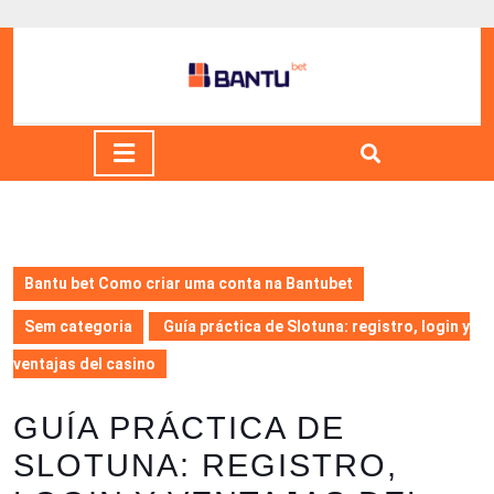
Skip
to
content
Skip
to
content
Open
Button
Bantu bet Como criar uma conta na Bantubet
Sem categoria
Guía práctica de Slotuna: registro, login y
ventajas del casino
GUÍA PRÁCTICA DE
SLOTUNA: REGISTRO,