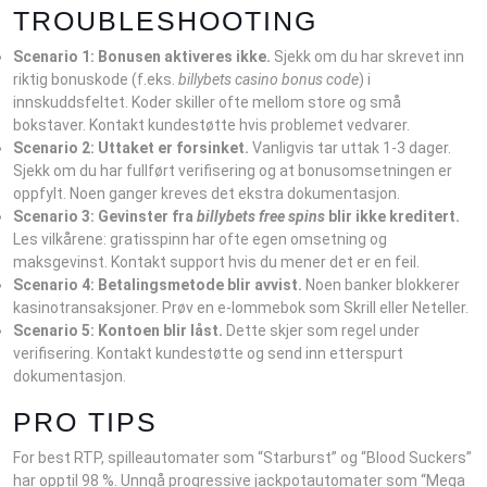
TROUBLESHOOTING
Scenario 1: Bonusen aktiveres ikke.
Sjekk om du har skrevet inn
riktig bonuskode (f.eks.
billybets casino bonus code
) i
innskuddsfeltet. Koder skiller ofte mellom store og små
bokstaver. Kontakt kundestøtte hvis problemet vedvarer.
Scenario 2: Uttaket er forsinket.
Vanligvis tar uttak 1-3 dager.
Sjekk om du har fullført verifisering og at bonusomsetningen er
oppfylt. Noen ganger kreves det ekstra dokumentasjon.
Scenario 3: Gevinster fra
billybets free spins
blir ikke kreditert.
Les vilkårene: gratisspinn har ofte egen omsetning og
maksgevinst. Kontakt support hvis du mener det er en feil.
Scenario 4: Betalingsmetode blir avvist.
Noen banker blokkerer
kasinotransaksjoner. Prøv en e-lommebok som Skrill eller Neteller.
Scenario 5: Kontoen blir låst.
Dette skjer som regel under
verifisering. Kontakt kundestøtte og send inn etterspurt
dokumentasjon.
PRO TIPS
For best RTP, spilleautomater som “Starburst” og “Blood Suckers”
har opptil 98 %. Unngå progressive jackpotautomater som “Mega