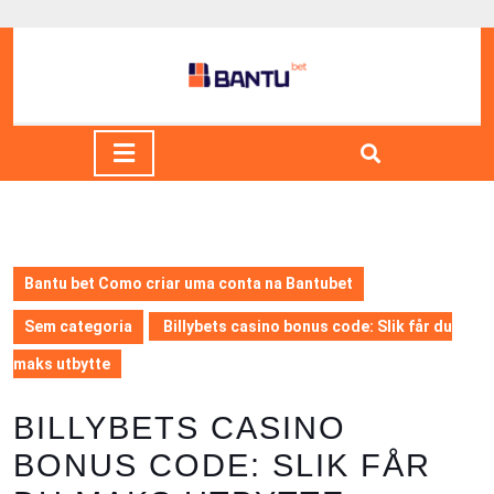
Skip
to
content
Skip
to
content
Open
Button
Bantu bet Como criar uma conta na Bantubet
Sem categoria
Billybets casino bonus code: Slik får du
maks utbytte
BILLYBETS CASINO
BONUS CODE: SLIK FÅR