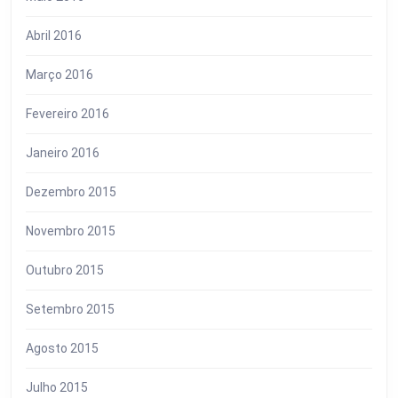
Abril 2016
Março 2016
Fevereiro 2016
Janeiro 2016
Dezembro 2015
Novembro 2015
Outubro 2015
Setembro 2015
Agosto 2015
Julho 2015