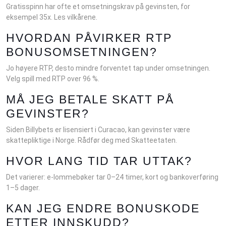
Gratisspinn har ofte et omsetningskrav på gevinsten, for
eksempel 35x. Les vilkårene.
HVORDAN PÅVIRKER RTP
BONUSOMSETNINGEN?
Jo høyere RTP, desto mindre forventet tap under omsetningen.
Velg spill med RTP over 96 %.
MÅ JEG BETALE SKATT PÅ
GEVINSTER?
Siden Billybets er lisensiert i Curacao, kan gevinster være
skattepliktige i Norge. Rådfør deg med Skatteetaten.
HVOR LANG TID TAR UTTAK?
Det varierer: e-lommebøker tar 0–24 timer, kort og bankoverføring
1–5 dager.
KAN JEG ENDRE BONUSKODE
ETTER INNSKUDD?