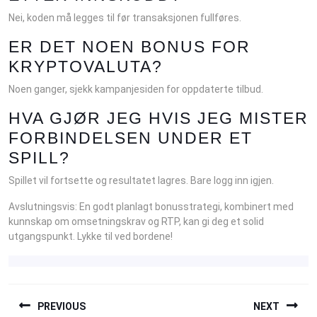
Nei, koden må legges til før transaksjonen fullføres.
ER DET NOEN BONUS FOR
KRYPTOVALUTA?
Noen ganger, sjekk kampanjesiden for oppdaterte tilbud.
HVA GJØR JEG HVIS JEG MISTER
FORBINDELSEN UNDER ET
SPILL?
Spillet vil fortsette og resultatet lagres. Bare logg inn igjen.
Avslutningsvis: En godt planlagt bonusstrategi, kombinert med
kunnskap om omsetningskrav og RTP, kan gi deg et solid
utgangspunkt. Lykke til ved bordene!
NAVEGAÇÃO
PREVIOUS
NEXT
DE