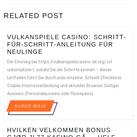
ARTIGOS
Previous
Next
RELATED POST
post:
post:
VULKANSPIELE CASINO: SCHRITT-
FÜR-SCHRITT-ANLEITUNG FÜR
VULKANSPIELE
NEULINGE
CASINO:
Der Einstieg bei https://vulkanspielecasino-de.org/ ist
SCHRITT-
unkompliziert, sobald Sie die Schritte kennen – dieser
FÜR-
Leitfaden führt Sie durch jede einzelne. Schnell-Checkliste
SCHRITT-
Stabile Internetverbindung und aktueller Browser Gültiger
ANLEITUNG
Ausweis (Personalausweis oder Reisepass)
FÜR
NEULINGE
SABER
SABER MAIS
MAIS
HVILKEN VELKOMMEN BONUS