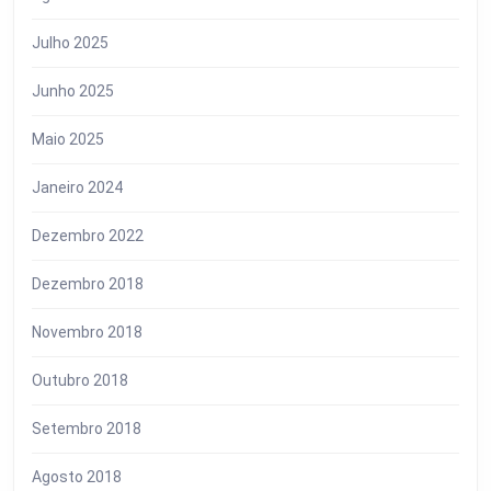
Julho 2025
Junho 2025
Maio 2025
Janeiro 2024
Dezembro 2022
Dezembro 2018
Novembro 2018
Outubro 2018
Setembro 2018
Agosto 2018