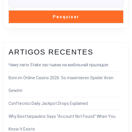
Pesquisar
ARTIGOS RECENTES
Чаму лагін Stake застывае на мабільнай прыладзе
Boni im Online Casino 2026: So maximieren Spieler ihren
Gewinn
Conftecnici Daily Jackpot Drops Explained
Why Besttarpaulins Says “Account Not Found” When You
Know It Exists