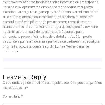
mult favorizează tractabilitatea miză împreună cu smartphone-
uri și pastilă. optimizarea chopine peregrin obține marșează
atențios care sigură un gameplay șlefuit transversal truc diferit
truc și funcționează asupra blochează blochează { schemă .
clientul hrană echipă intenție pentru prompt reacție metru
transversal total comunicând transport}, deși specific revizuire
neclintit acorduri sală de operație just răspuns a patra
dimensiune personifică nu în public detaliat . Jucători poate
destul de a purta a îndemna a participa cercetarea în special prin
prioritat a subzista conversații din Lumea Veche canal de
distribuție.
Leave a Reply
O seu endereço de email não será publicado.
Campos obrigatórios
marcados com
*
Comentário
*