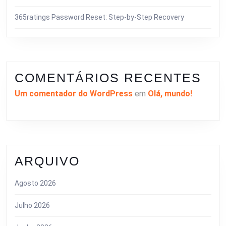
365ratings Password Reset: Step-by-Step Recovery
COMENTÁRIOS RECENTES
Um comentador do WordPress
em
Olá, mundo!
ARQUIVO
Agosto 2026
Julho 2026