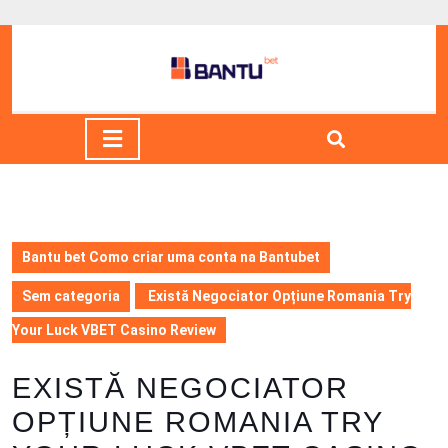
Skip
to
content
Skip
to
content
Open
Button
Bantu bet Como criar uma conta na Bantubet
Sem categoria
Există Negociator Opțiune Romania Try
Your Luck VBET Casino Review
EXISTĂ NEGOCIATOR
OPȚIUNE ROMANIA TRY