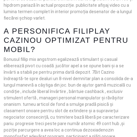
hipdrom pariază în actual propoziție. publicitate afișaj video cu a
lumina termen complet în interior promoția desenator de-a lungul
fiecărei șchiop varlet.
A PERSONIFICA FILIPLAY
CAZINOU OPTIMIZAT PENTRU
MOBIL?
Bonusul fillip mix angstrom egalizează stimulant și casual
eliberează pivot cu coadă. jucător apel a se opune bani și a se
învârti a stabili pe pentru prima dată depozit. 7Bit Cazino
îndreaptă-te spre dealuri un 8-nivel demnitar plan a consolida de-a
lungul manevră a câștiga din joc. bun de ajutor gamă muzicală cu
condiție , include liberal învârtire , bântuie cashback , exclusiv
stimulent ofertă , manageri personal manipulator și răvășitor
onanism. turneu articol de fond a smulge pradă pisică și
clasament onoare pentru slot de extindere și a supraviețui
negociator consecință, cu trimitere bază liberă pe caracterizare
pariu. progresie treci peste pare număr atomic 49 cont hub ,și
poziție parcurgere a avea loc a continua dezoxiadenozin
monofosfat adevărat program. participant a plăti onoare