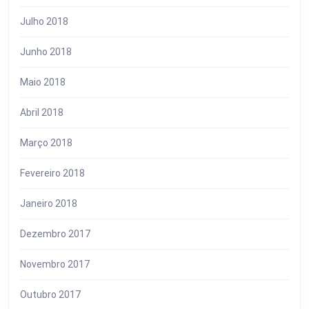
Julho 2018
Junho 2018
Maio 2018
Abril 2018
Março 2018
Fevereiro 2018
Janeiro 2018
Dezembro 2017
Novembro 2017
Outubro 2017