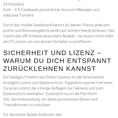
24 Stunden).
Gold – 3 % Cashback, persönlicher Account‑Manager und
exklusive Turniere.
Durch das mobile Dashboard kannst du deinen Status jederzeit
prüfen und Bonusangebote direkt auf deinem Handy einlösen. Das
macht das VIP‑Erlebnis besonders flexibel – du musst nicht mehr
am PC sitzen, um von deinen Vorteilen zu profitieren.
SICHERHEIT UND LIZENZ –
WARUM DU DICH ENTSPANNT
ZURÜCKLEHNEN KANNST
Ein häufiges Problem bei Online‑Casinos ist die Unsicherheit
bezüglich Lizenz und Spielerschutz. Viggoslots operiert mit einer
Curacao‑Lizenz, die strenge Auflagen zur Fairness und zum
Datenschutz beinhaltet. Zusätzlich nutzt die Plattform
SSL‑Verschlüsselung, um deine persönlichen Daten und
Transaktionen zu schützen.
Für deutsche Spieler bedeutet das: