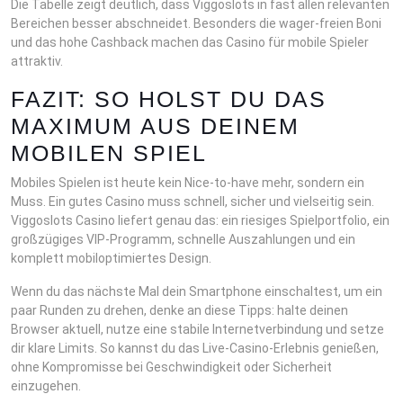
Die Tabelle zeigt deutlich, dass Viggoslots in fast allen relevanten
Bereichen besser abschneidet. Besonders die wager‑freien Boni
und das hohe Cashback machen das Casino für mobile Spieler
attraktiv.
FAZIT: SO HOLST DU DAS
MAXIMUM AUS DEINEM
MOBILEN SPIEL
Mobiles Spielen ist heute kein Nice‑to‑have mehr, sondern ein
Muss. Ein gutes Casino muss schnell, sicher und vielseitig sein.
Viggoslots Casino liefert genau das: ein riesiges Spielportfolio, ein
großzügiges VIP‑Programm, schnelle Auszahlungen und ein
komplett mobiloptimiertes Design.
Wenn du das nächste Mal dein Smartphone einschaltest, um ein
paar Runden zu drehen, denke an diese Tipps: halte deinen
Browser aktuell, nutze eine stabile Internetverbindung und setze
dir klare Limits. So kannst du das Live‑Casino‑Erlebnis genießen,
ohne Kompromisse bei Geschwindigkeit oder Sicherheit
einzugehen.