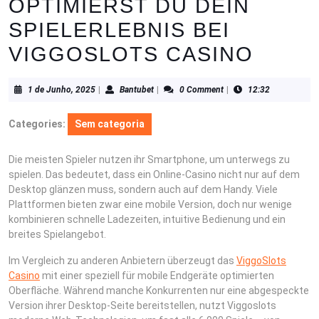
OPTIMIERST DU DEIN
SPIELERLEBNIS BEI
VIGGOSLOTS CASINO
1
Bantubet
1 de Junho, 2025
|
Bantubet
|
0 Comment
|
12:32
de
Junho,
Categories:
Sem categoria
2025
Die meisten Spieler nutzen ihr Smartphone, um unterwegs zu
spielen. Das bedeutet, dass ein Online‑Casino nicht nur auf dem
Desktop glänzen muss, sondern auch auf dem Handy. Viele
Plattformen bieten zwar eine mobile Version, doch nur wenige
kombinieren schnelle Ladezeiten, intuitive Bedienung und ein
breites Spielangebot.
Im Vergleich zu anderen Anbietern überzeugt das
ViggoSlots
Casino
mit einer speziell für mobile Endgeräte optimierten
Oberfläche. Während manche Konkurrenten nur eine abgespeckte
Version ihrer Desktop‑Seite bereitstellen, nutzt Viggoslots