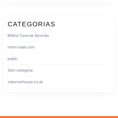
CATEGORIAS
Melhor Casa de Apostas
mem-saab.com
public
Sem categoria
stanmerhouse.co.uk