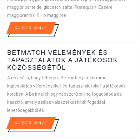
FO
maggior parte dei giocatori salta. Prerequisiti Essere
CA
maggiorenni (18+ o maggiore
RE
B
SABER
SABER MAIS
E
MAIS
RI
BETMATCH VÉLEMÉNYEK ÉS
TAPASZTALATOK A JÁTÉKOSOK
BETMATCH
KÖZÖSSÉGÉTŐL
VÉLEMÉNYEK
A cikk célja, hogy feltárja a Betmatch platformmal
ÉS
kapcsolatos véleményeket és tapasztalatokat a játékosok
TAPASZTALATOK
körében. A Betmatch egy népszerű online fogadóiroda és
A
kaszinó, amely széles választékot kínál fogadási
JÁTÉKOSOK
lehetőségekből és
KÖZÖSSÉGÉTŐL
SABER
SABER MAIS
MAIS