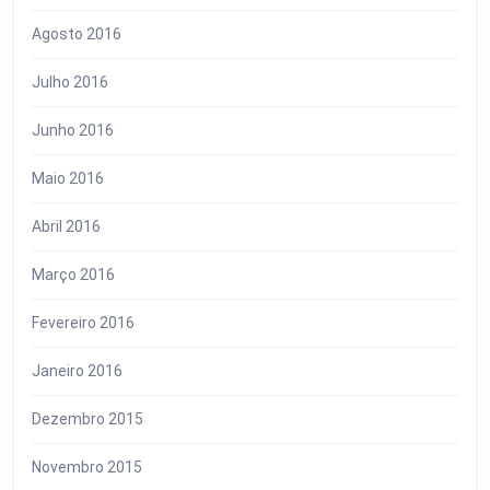
Agosto 2016
Julho 2016
Junho 2016
Maio 2016
Abril 2016
Março 2016
Fevereiro 2016
Janeiro 2016
Dezembro 2015
Novembro 2015