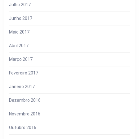
Julho 2017
Junho 2017
Maio 2017
Abril 2017
Março 2017
Fevereiro 2017
Janeiro 2017
Dezembro 2016
Novembro 2016
Outubro 2016