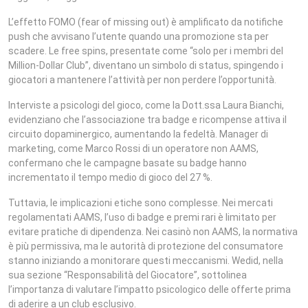
L’effetto FOMO (fear of missing out) è amplificato da notifiche
push che avvisano l’utente quando una promozione sta per
scadere. Le free spins, presentate come “solo per i membri del
Million‑Dollar Club”, diventano un simbolo di status, spingendo i
giocatori a mantenere l’attività per non perdere l’opportunità.
Interviste a psicologi del gioco, come la Dott.ssa Laura Bianchi,
evidenziano che l’associazione tra badge e ricompense attiva il
circuito dopaminergico, aumentando la fedeltà. Manager di
marketing, come Marco Rossi di un operatore non AAMS,
confermano che le campagne basate su badge hanno
incrementato il tempo medio di gioco del 27 %.
Tuttavia, le implicazioni etiche sono complesse. Nei mercati
regolamentati AAMS, l’uso di badge e premi rari è limitato per
evitare pratiche di dipendenza. Nei casinò non AAMS, la normativa
è più permissiva, ma le autorità di protezione del consumatore
stanno iniziando a monitorare questi meccanismi. Wedid, nella
sua sezione “Responsabilità del Giocatore”, sottolinea
l’importanza di valutare l’impatto psicologico delle offerte prima
di aderire a un club esclusivo.