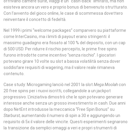
offrivano camere suite, viaggi e un “cash‑back” limitato, ma non
esisteva ancora un vero e proprio bonus di benvenuto strutturato.
Con l’avvento del gioco online, le case di scommessa dovettero
reinventare il concetto di fedeltà.
Nel 1999 i primi “welcome packages” comparvero su piattaforme
come InterCasino, ma i limiti di payout erano stringenti: il
massimo guadagno era fissato al 100 % del deposito, con un cap
di 500 USD. Per ridurre il rischio percepito, le prime free spins
furono introdotte come incentivo “senza rischio”. I giocatori
potevano girare 10 volte su slot a bassa volatilità senza dover
soddisfare requisiti di wagering, ma il valore reale rimaneva
contenuto.
Case study: Microgaming lanciò nel 2001 la slot
Mega Moolah
con
20 free spins per i nuovi iscritti, collegandole a un jackpot
progressivo. L’iniziativa dimostrò che le spin potevano generare
interesse anche senza un grosso investimento in cash. Due anni
dopo NetEnt introdusse la meccanica “Free Spin Bonus” su
Starburst
, aumentando il numero di spin a 30 e aggiungendo un
requisito di 5x il valore delle vincite. Questi esperimenti segnarono
la transizione da semplici omaggi a veri e propri strumenti di