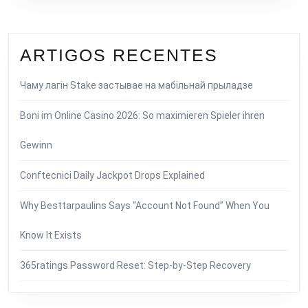
ARTIGOS RECENTES
Чаму лагін Stake застывае на мабільнай прыладзе
Boni im Online Casino 2026: So maximieren Spieler ihren
Gewinn
Conftecnici Daily Jackpot Drops Explained
Why Besttarpaulins Says “Account Not Found” When You
Know It Exists
365ratings Password Reset: Step-by-Step Recovery