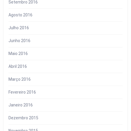
Setembro 2016
Agosto 2016
Julho 2016
Junho 2016
Maio 2016
Abril 2016
Março 2016
Fevereiro 2016
Janeiro 2016
Dezembro 2015
Novembro 2015