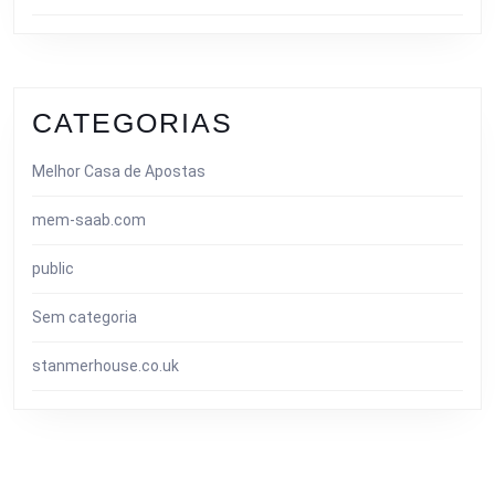
CATEGORIAS
Melhor Casa de Apostas
mem-saab.com
public
Sem categoria
stanmerhouse.co.uk