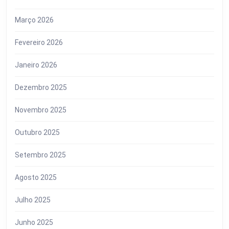
Março 2026
Fevereiro 2026
Janeiro 2026
Dezembro 2025
Novembro 2025
Outubro 2025
Setembro 2025
Agosto 2025
Julho 2025
Junho 2025