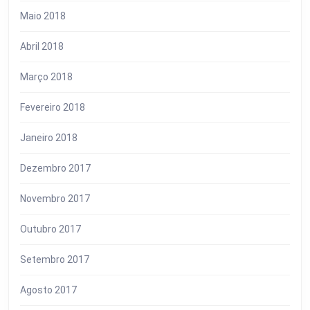
Maio 2018
Abril 2018
Março 2018
Fevereiro 2018
Janeiro 2018
Dezembro 2017
Novembro 2017
Outubro 2017
Setembro 2017
Agosto 2017