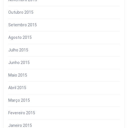
Outubro 2015
Setembro 2015
Agosto 2015
Julho 2015
Junho 2015
Maio 2015
Abril 2015
Março 2015
Fevereiro 2015
Janeiro 2015