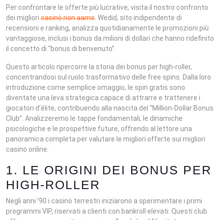
Per confrontare le offerte più lucrative, visita il nostro confronto
dei migliori
casinò non aams
. Wedid, sito indipendente di
recensioni e ranking, analizza quotidianamente le promozioni più
vantaggiose, inclusi i bonus da milioni di dollari che hanno ridefinito
il concetto di “bonus di benvenuto”.
Questo articolo ripercorre la storia dei bonus per high‑roller,
concentrandosi sul ruolo trasformativo delle free spins. Dalla loro
introduzione come semplice omaggio, le spin gratis sono
diventate una leva strategica capace di attrarre e trattenere i
giocatori d’élite, contribuendo alla nascita del “Million‑Dollar Bonus
Club”. Analizzeremo le tappe fondamentali, le dinamiche
psicologiche e le prospettive future, offrendo al lettore una
panoramica completa per valutare le migliori offerte sui migliori
casino online.
1. LE ORIGINI DEI BONUS PER
HIGH‑ROLLER
Negli anni ’90 i casinò terrestri iniziarono a sperimentare i primi
programmi VIP, riservati a clienti con bankroll elevati. Questi club