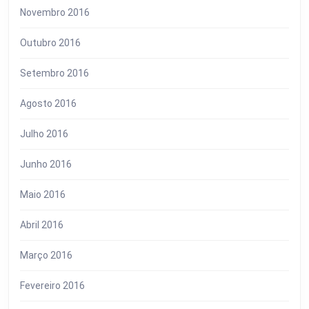
Novembro 2016
Outubro 2016
Setembro 2016
Agosto 2016
Julho 2016
Junho 2016
Maio 2016
Abril 2016
Março 2016
Fevereiro 2016