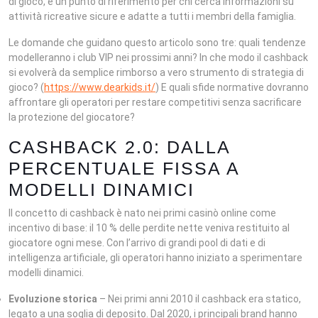
di gioco, è un punto di riferimento per chi cerca informazioni su
attività ricreative sicure e adatte a tutti i membri della famiglia.
Le domande che guidano questo articolo sono tre: quali tendenze
modelleranno i club VIP nei prossimi anni? In che modo il cashback
si evolverà da semplice rimborso a vero strumento di strategia di
gioco? (
https://www.dearkids.it/
) E quali sfide normative dovranno
affrontare gli operatori per restare competitivi senza sacrificare
la protezione del giocatore?
CASHBACK 2.0: DALLA
PERCENTUALE FISSA A
MODELLI DINAMICI
Il concetto di cashback è nato nei primi casinò online come
incentivo di base: il 10 % delle perdite nette veniva restituito al
giocatore ogni mese. Con l’arrivo di grandi pool di dati e di
intelligenza artificiale, gli operatori hanno iniziato a sperimentare
modelli dinamici.
Evoluzione storica
– Nei primi anni 2010 il cashback era statico,
legato a una soglia di deposito. Dal 2020, i principali brand hanno