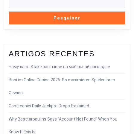
Pesquisar
ARTIGOS RECENTES
Чаму лагін Stake застывае на мабільнай прыладзе
Boni im Online Casino 2026: So maximieren Spieler ihren
Gewinn
Conftecnici Daily Jackpot Drops Explained
Why Besttarpaulins Says “Account Not Found” When You
Know It Exists