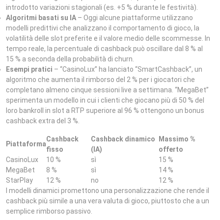
introdotto variazioni stagionali (es. +5 % durante le festività).
Algoritmi basati su IA
– Oggi alcune piattaforme utilizzano
modelli predittivi che analizzano il comportamento di gioco, la
volatilità delle slot preferite e il valore medio delle scommesse. In
tempo reale, la percentuale di cashback può oscillare dal 8 % al
15 % a seconda della probabilità di churn.
Esempi pratici
– “CasinoLux” ha lanciato “SmartCashback”, un
algoritmo che aumenta il rimborso del 2 % per i giocatori che
completano almeno cinque sessioni live a settimana. “MegaBet”
sperimenta un modello in cui i clienti che giocano più di 50 % del
loro bankroll in slot a RTP superiore al 96 % ottengono un bonus
cashback extra del 3 %.
Cashback
Cashback dinamico
Massimo %
Piattaforma
fisso
(IA)
offerto
CasinoLux
10 %
sì
15 %
MegaBet
8 %
sì
14 %
StarPlay
12 %
no
12 %
I modelli dinamici promettono una personalizzazione che rende il
cashback più simile a una vera valuta di gioco, piuttosto che a un
semplice rimborso passivo.