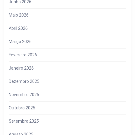
Junho 2026
Maio 2026
Abril 2026
Março 2026
Fevereiro 2026
Janeiro 2026
Dezembro 2025
Novembro 2025
Outubro 2025
Setembro 2025
Agosto 2025