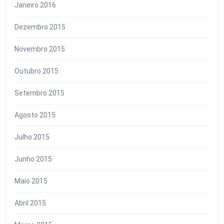
Janeiro 2016
Dezembro 2015
Novembro 2015
Outubro 2015
Setembro 2015
Agosto 2015
Julho 2015
Junho 2015
Maio 2015
Abril 2015