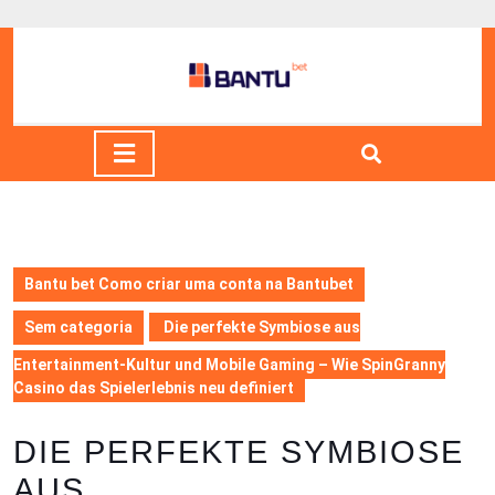
Skip
to
content
Skip
to
content
Open
Button
Bantu bet Como criar uma conta na Bantubet
Sem categoria
Die perfekte Symbiose aus
Entertainment‑Kultur und Mobile Gaming – Wie SpinGranny
Casino das Spielerlebnis neu definiert
DIE PERFEKTE SYMBIOSE
AUS