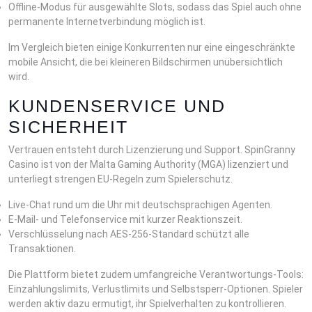
Offline‑Modus für ausgewählte Slots, sodass das Spiel auch ohne
permanente Internetverbindung möglich ist.
Im Vergleich bieten einige Konkurrenten nur eine eingeschränkte
mobile Ansicht, die bei kleineren Bildschirmen unübersichtlich
wird.
KUNDENSERVICE UND
SICHERHEIT
Vertrauen entsteht durch Lizenzierung und Support. SpinGranny
Casino ist von der Malta Gaming Authority (MGA) lizenziert und
unterliegt strengen EU‑Regeln zum Spielerschutz.
Live‑Chat rund um die Uhr mit deutschsprachigen Agenten.
E‑Mail‑ und Telefonservice mit kurzer Reaktionszeit.
Verschlüsselung nach AES‑256‑Standard schützt alle
Transaktionen.
Die Plattform bietet zudem umfangreiche Verantwortungs‑Tools:
Einzahlungslimits, Verlustlimits und Selbstsperr‑Optionen. Spieler
werden aktiv dazu ermutigt, ihr Spielverhalten zu kontrollieren.