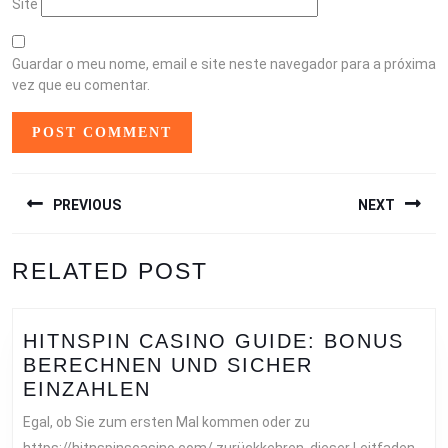
Site
Guardar o meu nome, email e site neste navegador para a próxima
vez que eu comentar.
NAVEGAÇÃO
PREVIOUS
NEXT
DE
ARTIGOS
Previous
Next
RELATED POST
post:
post:
HITNSPIN CASINO GUIDE: BONUS
BERECHNEN UND SICHER
HITNSPIN
EINZAHLEN
CASINO
Egal, ob Sie zum ersten Mal kommen oder zu
GUIDE:
https://hitnspinscasino.com/ zurückkehren, dieser Leitfaden