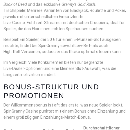
Book of Dead
und das exklusive
Granny’s Gold Rush
.
Tischspiele: Mehrere Varianten von Blackjack, Roulette und Poker,
jeweils mit unterschiedlichen Einsatzlimits.
Live‑Casino: Echtzeit‑Streams mit deutschen Croupiers, ideal für
Spieler, die das Flair eines echten Spielhauses suchen.
Beispiel: Ein Spieler, der 50 € für einen 5‑Münzen‑Slot ausgeben
möchte, findet bei SpinGranny sowohl Low‑Bet‑ als auch
High‑Roll‑Versionen, sodass er das Risiko optimal steuern kann.
Im Vergleich: Viele Konkurrenten bieten nur begrenzte
Live‑Dealer‑Optionen und eine kleinere Slot‑Auswahl, was die
Langzeitmotivation mindert.
BONUS‑STRUKTUR UND
PROMOTIONEN
Der Willkommensbonus ist oft das erste, was neue Spieler lockt.
SpinGranny Casino punktet mit einem Bonus ohne Einzahlung und
einem großzügigen Einzahlungs‑Match‑Bonus.
Durchschnittlicher