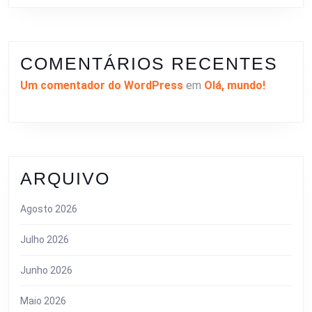
COMENTÁRIOS RECENTES
Um comentador do WordPress
em
Olá, mundo!
ARQUIVO
Agosto 2026
Julho 2026
Junho 2026
Maio 2026