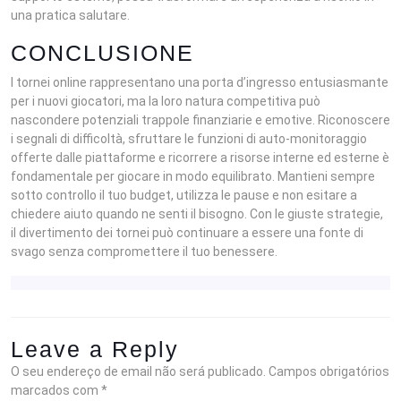
una pratica salutare.
CONCLUSIONE
I tornei online rappresentano una porta d’ingresso entusiasmante
per i nuovi giocatori, ma la loro natura competitiva può
nascondere potenziali trappole finanziarie e emotive. Riconoscere
i segnali di difficoltà, sfruttare le funzioni di auto‑monitoraggio
offerte dalle piattaforme e ricorrere a risorse interne ed esterne è
fondamentale per giocare in modo equilibrato. Mantieni sempre
sotto controllo il tuo budget, utilizza le pause e non esitare a
chiedere aiuto quando ne senti il bisogno. Con le giuste strategie,
il divertimento dei tornei può continuare a essere una fonte di
svago senza compromettere il tuo benessere.
Leave a Reply
O seu endereço de email não será publicado.
Campos obrigatórios
marcados com
*