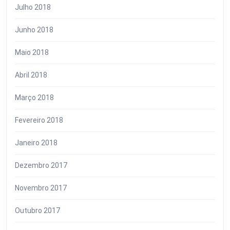
Julho 2018
Junho 2018
Maio 2018
Abril 2018
Março 2018
Fevereiro 2018
Janeiro 2018
Dezembro 2017
Novembro 2017
Outubro 2017