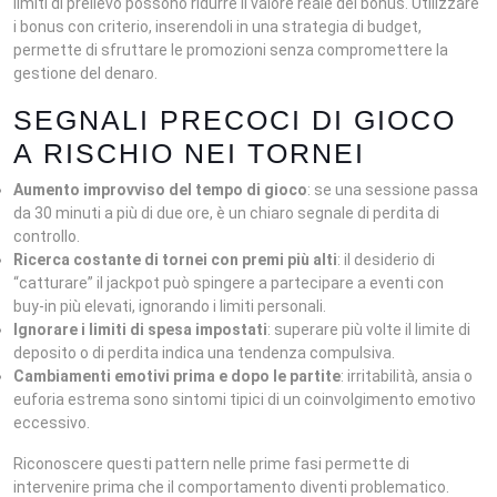
limiti di prelievo possono ridurre il valore reale del bonus. Utilizzare
i bonus con criterio, inserendoli in una strategia di budget,
permette di sfruttare le promozioni senza compromettere la
gestione del denaro.
SEGNALI PRECOCI DI GIOCO
A RISCHIO NEI TORNEI
Aumento improvviso del tempo di gioco
: se una sessione passa
da 30 minuti a più di due ore, è un chiaro segnale di perdita di
controllo.
Ricerca costante di tornei con premi più alti
: il desiderio di
“catturare” il jackpot può spingere a partecipare a eventi con
buy‑in più elevati, ignorando i limiti personali.
Ignorare i limiti di spesa impostati
: superare più volte il limite di
deposito o di perdita indica una tendenza compulsiva.
Cambiamenti emotivi prima e dopo le partite
: irritabilità, ansia o
euforia estrema sono sintomi tipici di un coinvolgimento emotivo
eccessivo.
Riconoscere questi pattern nelle prime fasi permette di
intervenire prima che il comportamento diventi problematico.