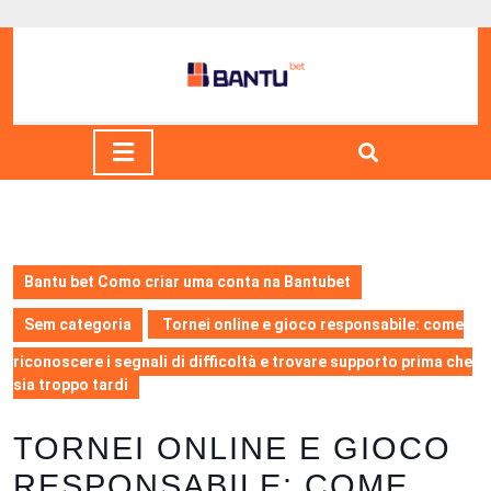
Skip
to
content
Skip
to
content
Open
Button
Bantu bet Como criar uma conta na Bantubet
Sem categoria
Tornei online e gioco responsabile: come
riconoscere i segnali di difficoltà e trovare supporto prima che
sia troppo tardi
TORNEI ONLINE E GIOCO
RESPONSABILE: COME