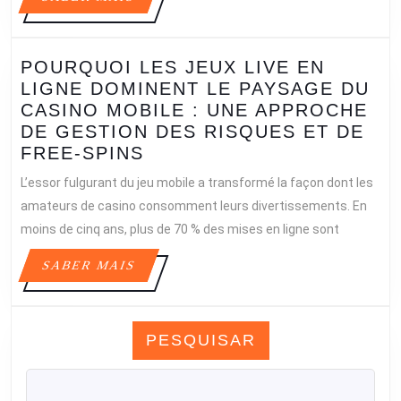
VENTAJAS
MAIS
DEL
CASINO
POURQUOI LES JEUX LIVE EN
LIGNE DOMINENT LE PAYSAGE DU
CASINO MOBILE : UNE APPROCHE
DE GESTION DES RISQUES ET DE
POURQUOI
FREE‑SPINS
LES
L’essor fulgurant du jeu mobile a transformé la façon dont les
JEUX
amateurs de casino consomment leurs divertissements. En
LIVE
moins de cinq ans, plus de 70 % des mises en ligne sont
EN
LIGNE
SABER
SABER MAIS
DOMINENT
MAIS
LE
PAYSAGE
PESQUISAR
DU
CASINO
MOBILE