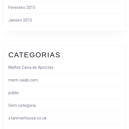
Fevereiro 2015
Janeiro 2015
CATEGORIAS
Melhor Casa de Apostas
mem-saab.com
public
Sem categoria
stanmerhouse.co.uk