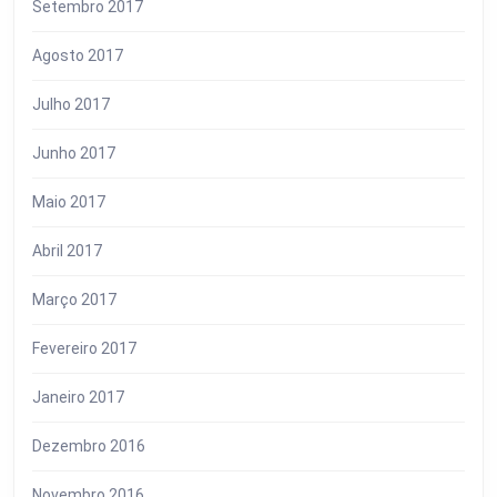
Setembro 2017
Agosto 2017
Julho 2017
Junho 2017
Maio 2017
Abril 2017
Março 2017
Fevereiro 2017
Janeiro 2017
Dezembro 2016
Novembro 2016