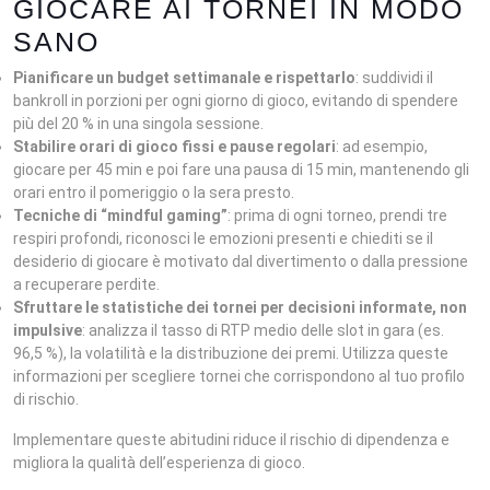
GIOCARE AI TORNEI IN MODO
SANO
Pianificare un budget settimanale e rispettarlo
: suddividi il
bankroll in porzioni per ogni giorno di gioco, evitando di spendere
più del 20 % in una singola sessione.
Stabilire orari di gioco fissi e pause regolari
: ad esempio,
giocare per 45 min e poi fare una pausa di 15 min, mantenendo gli
orari entro il pomeriggio o la sera presto.
Tecniche di “mindful gaming”
: prima di ogni torneo, prendi tre
respiri profondi, riconosci le emozioni presenti e chiediti se il
desiderio di giocare è motivato dal divertimento o dalla pressione
a recuperare perdite.
Sfruttare le statistiche dei tornei per decisioni informate, non
impulsive
: analizza il tasso di RTP medio delle slot in gara (es.
96,5 %), la volatilità e la distribuzione dei premi. Utilizza queste
informazioni per scegliere tornei che corrispondono al tuo profilo
di rischio.
Implementare queste abitudini riduce il rischio di dipendenza e
migliora la qualità dell’esperienza di gioco.