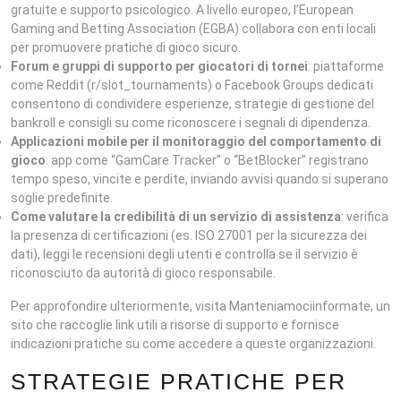
gratuite e supporto psicologico. A livello europeo, l’European
Gaming and Betting Association (EGBA) collabora con enti locali
per promuovere pratiche di gioco sicuro.
Forum e gruppi di supporto per giocatori di tornei
: piattaforme
come Reddit (r/slot_tournaments) o Facebook Groups dedicati
consentono di condividere esperienze, strategie di gestione del
bankroll e consigli su come riconoscere i segnali di dipendenza.
Applicazioni mobile per il monitoraggio del comportamento di
gioco
: app come “GamCare Tracker” o “BetBlocker” registrano
tempo speso, vincite e perdite, inviando avvisi quando si superano
soglie predefinite.
Come valutare la credibilità di un servizio di assistenza
: verifica
la presenza di certificazioni (es. ISO 27001 per la sicurezza dei
dati), leggi le recensioni degli utenti e controlla se il servizio è
riconosciuto da autorità di gioco responsabile.
Per approfondire ulteriormente, visita Manteniamociinformate, un
sito che raccoglie link utili a risorse di supporto e fornisce
indicazioni pratiche su come accedere a queste organizzazioni.
STRATEGIE PRATICHE PER