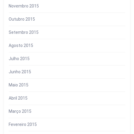
Novembro 2015
Outubro 2015
Setembro 2015
Agosto 2015
Julho 2015
Junho 2015
Maio 2015
Abril 2015
Março 2015
Fevereiro 2015