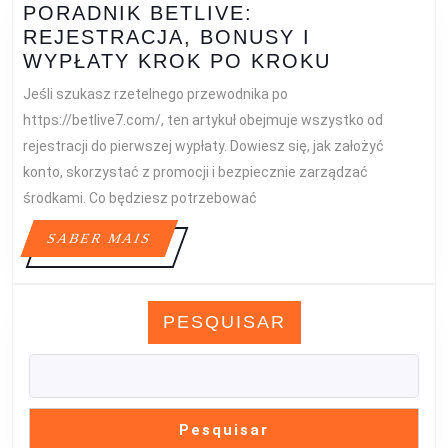
PORADNIK BETLIVE:
REJESTRACJA, BONUSY I
PORADNI
WYPŁATY KROK PO KROKU
BETLIVE:
Jeśli szukasz rzetelnego przewodnika po
REJESTRA
https://betlive7.com/, ten artykuł obejmuje wszystko od
BONUSY
rejestracji do pierwszej wypłaty. Dowiesz się, jak założyć
I
konto, skorzystać z promocji i bezpiecznie zarządzać
WYPŁATY
środkami. Co będziesz potrzebować
KROK
PO
SABER
SABER MAIS
KROKU
MAIS
PESQUISAR
Pesquisar