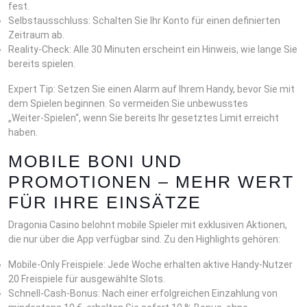
fest.
Selbstausschluss: Schalten Sie Ihr Konto für einen definierten
Zeitraum ab.
Reality‑Check: Alle 30 Minuten erscheint ein Hinweis, wie lange Sie
bereits spielen.
Expert Tip: Setzen Sie einen Alarm auf Ihrem Handy, bevor Sie mit
dem Spielen beginnen. So vermeiden Sie unbewusstes
„Weiter‑Spielen“, wenn Sie bereits Ihr gesetztes Limit erreicht
haben.
MOBILE BONI UND
PROMOTIONEN – MEHR WERT
FÜR IHRE EINSÄTZE
Dragonia Casino belohnt mobile Spieler mit exklusiven Aktionen,
die nur über die App verfügbar sind. Zu den Highlights gehören:
Mobile‑Only Freispiele: Jede Woche erhalten aktive Handy‑Nutzer
20 Freispiele für ausgewählte Slots.
Schnell‑Cash‑Bonus: Nach einer erfolgreichen Einzahlung von