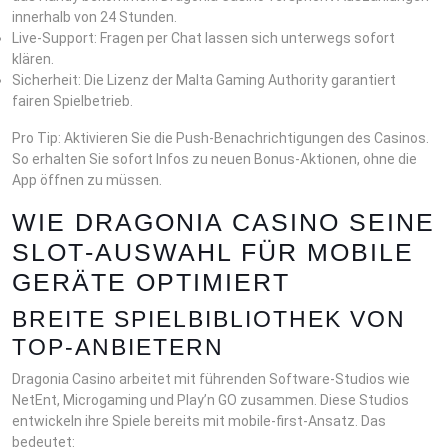
innerhalb von 24 Stunden.
Live‑Support: Fragen per Chat lassen sich unterwegs sofort
klären.
Sicherheit: Die Lizenz der Malta Gaming Authority garantiert
fairen Spielbetrieb.
Pro Tip: Aktivieren Sie die Push‑Benachrichtigungen des Casinos.
So erhalten Sie sofort Infos zu neuen Bonus‑Aktionen, ohne die
App öffnen zu müssen.
WIE DRAGONIA CASINO SEINE
SLOT‑AUSWAHL FÜR MOBILE
GERÄTE OPTIMIERT
BREITE SPIELBIBLIOTHEK VON
TOP‑ANBIETERN
Dragonia Casino arbeitet mit führenden Software‑Studios wie
NetEnt, Microgaming und Play’n GO zusammen. Diese Studios
entwickeln ihre Spiele bereits mit mobile‑first‑Ansatz. Das
bedeutet: