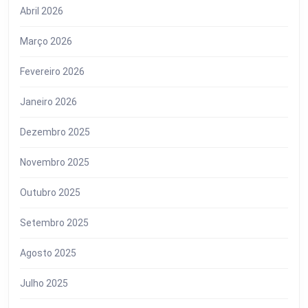
Abril 2026
Março 2026
Fevereiro 2026
Janeiro 2026
Dezembro 2025
Novembro 2025
Outubro 2025
Setembro 2025
Agosto 2025
Julho 2025