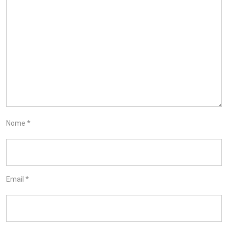
Nome
*
Email
*