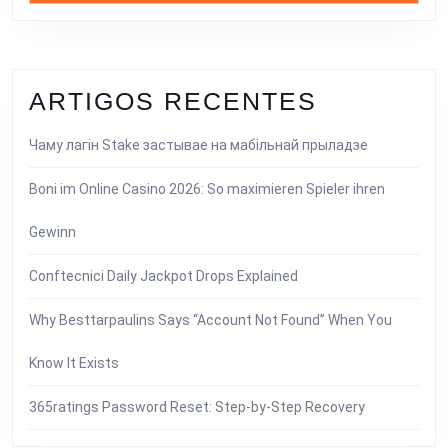
ARTIGOS RECENTES
Чаму лагін Stake застывае на мабільнай прыладзе
Boni im Online Casino 2026: So maximieren Spieler ihren
Gewinn
Conftecnici Daily Jackpot Drops Explained
Why Besttarpaulins Says “Account Not Found” When You
Know It Exists
365ratings Password Reset: Step-by-Step Recovery