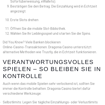
Sofortüberweisung, eWallets).
Bestätigen Sie den Betrag. Die Einzahlung wird in Echtzeit
angezeigt.
Erste Slots drehen
Öffnen Sie die mobile Slot‑Bibliothek.
Wählen Sie Ihr Lieblingsspiel und starten Sie die Spins.
Did You Know? Viele Banken blockieren
Online‑Casino‑Transaktionen. Dragonia Casino unterstützt
alternative Methoden wie Trustly, die in Echtzeit funktionieren.
VERANTWORTUNGSVOLLES
SPIELEN – SO BLEIBEN SIE IN
KONTROLLE
Auch wenn das mobile Spielen sehr verlockend ist, sollten Sie
immer die Kontrolle behalten. Dragonia Casino bietet dafür
verschiedene Werkzeuge:
Selbstlimits: Legen Sie tägliche Einzahlungs‑ oder Verlustlimits