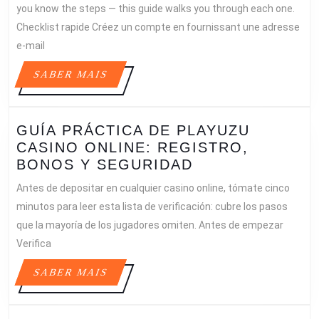
you know the steps — this guide walks you through each one.
GUIDE
Checklist rapide Créez un compte en fournissant une adresse
PAS
e-mail
À
PAS
SABER
SABER MAIS
POUR
MAIS
MAXIMISER
VOTRE
GUÍA PRÁCTICA DE PLAYUZU
BONUS
CASINO ONLINE: REGISTRO,
GUÍA
BONOS Y SEGURIDAD
PRÁCTICA
Antes de depositar en cualquier casino online, tómate cinco
DE
minutos para leer esta lista de verificación: cubre los pasos
PLAYUZU
que la mayoría de los jugadores omiten. Antes de empezar
CASINO
Verifica
ONLINE:
REGISTRO,
SABER
SABER MAIS
BONOS
MAIS
Y
SEGURIDAD