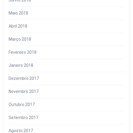
Maio 2018
Abril 2018
Março 2018
Fevereiro 2018
Janeiro 2018
Dezembro 2017
Novembro 2017
Outubro 2017
Setembro 2017
Agosto 2017