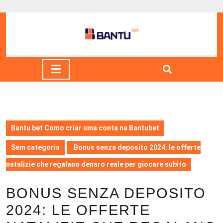
Skip
to
content
Skip
to
content
Open
Button
Bantu bet Como criar uma conta na Bantubet
Sem categoria
Bonus senza deposito 2024: le offerte
natalizie che regalano denaro reale per giocare subito
BONUS SENZA DEPOSITO
2024: LE OFFERTE