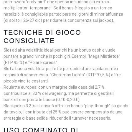
promozioni “early‑bird” che spesso includono giri extra o
moltiplicatori temporanei. Se il bonus è legato a un torneo
natalizio, è consigliabile partecipare nei giorni di minor affluenza
(di solito il 26‑27 dic) per ridurre la concorrenza sui jackpot.
TECNICHE DI GIOCO
CONSIGLIATE
Slot ad alta volatilità: ideali per chi ha un bonus cash e vuole
puntare a grandi vincite in pochi giri. Esempi: “Mega Mistletoe”
(RTP 95 %) e “Polar Express”.
Slot a bassa volatilità: perfette per soddisfare rapidamente i
requisiti di scommessa. “Christmas Lights” (RTP 97,5 %) offre
piccole vincite costanti.
Roulette europea: con un margine della casa del 2,7 %,
contribuisce al 30 % del wagering, ma permette di gestire il
bankroll con puntate basse (0,10‑0,20 €).
Blackjack a 3:2: se il casinò offre un bonus “play‑through” su giochi
da tavolo, il contributo del 25 % può essere compensato da una
strategia di base solida, riducendo il turnover necessario.
USO COMBINATO DI