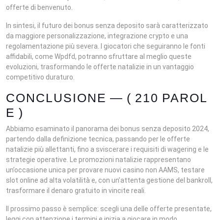
offerte di benvenuto.
In sintesi, il futuro dei bonus senza deposito sarà caratterizzato
da maggiore personalizzazione, integrazione crypto e una
regolamentazione più severa. I giocatori che seguiranno le fonti
affidabili, come Wpdfd, potranno sfruttare al meglio queste
evoluzioni, trasformando le offerte natalizie in un vantaggio
competitivo duraturo.
CONCLUSIONE — ( 210 PAROL
E )
Abbiamo esaminato il panorama dei bonus senza deposito 2024,
partendo dalla definizione tecnica, passando per le offerte
natalizie più allettanti, fino a sviscerare i requisiti di wagering e le
strategie operative. Le promozioni natalizie rappresentano
un’occasione unica per provare nuovi casino non AAMS, testare
slot online ad alta volatilità e, con un’attenta gestione del bankroll,
trasformare il denaro gratuito in vincite reali.
Il prossimo passo è semplice: scegli una delle offerte presentate,
leggi con attenzione i termini e inizia a giocare in modo