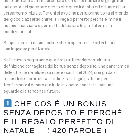
accredita una somma di denaro o un certo numero di giri gratuiti
sul conto del giocatore senza che questi debba effettuare alcun
versamento iniziale. Per chi si avvicina per la prima volta al mondo
del gioco d’azzardo online, è il regalo perfetto perché elimina il
rischio finanziario e permette di testare le piattaforme in
condizioni reali.
Scopri i migliori casino online che propongono le offerte più
vantaggiose per il Natale.
Nell’articolo seguiranno quattro punti fondamentali: una
definizione dettagliata del bonus senza deposito, una panoramica
delle offerte natalizie più interessanti del 2024, una guida ai
requisiti di scommessa e, infine, strategie pratiche per
trasformare il denaro gratuito in vincite concrete, con uno
sguardo alle tendenze future.
CHE COS’È UN BONUS
SENZA DEPOSITO E PERCHÉ
È IL REGALO PERFETTO DI
NATALE — ( 420 PAROLE )