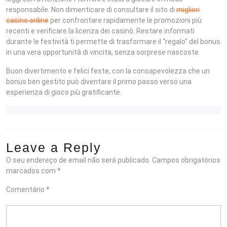
responsabile. Non dimenticare di consultare il sito di
migliori
casino online
per confrontare rapidamente le promozioni più
recenti e verificare la licenza dei casinò. Restare informati
durante le festività ti permette di trasformare il “regalo” del bonus
in una vera opportunità di vincita, senza sorprese nascoste.
Buon divertimento e felici feste, con la consapevolezza che un
bonus ben gestito può diventare il primo passo verso una
esperienza di gioco più gratificante.
Leave a Reply
O seu endereço de email não será publicado.
Campos obrigatórios
marcados com
*
Comentário
*