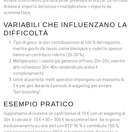
essere scommesso prima di poter prelevare le vincite. La formula
di base è: importo del bonus × moltiplicatore = importo da
scommettere.
VARIABILI CHE INFLUENZANO LA
DIFFICOLTÀ
Tipo di gioco: le slot contribuiscono al 100 % del requisito,
mentre giochi da tavolo come blackjack o roulette spesso
hanno un contributo ridotto (20‑30 %).
Moltiplicatori: i casinò più generosi offrono 20×‑25×, mentre
altri richiedono 30×‑40×, rendendo più arduo il
completamento.
Limiti di puntata: molti operatori impongono un massimo di
2 € per giro durante il periodo di wagering, per evitare
“bet‑boosting”.
ESEMPIO PRATICO
Supponiamo di ricevere un cash bonus di 10 € con un wagering di
30×. Il calcolo è: 10 € × 30 = 300 € da scommettere. Se si gioca
esclusivamente su una slot con RTP 96 % e contributo 100 %,