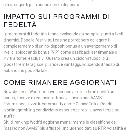
più stringenti per i bonus senza deposito.
IMPATTO SUI PROGRAMMI DI
FEDELTÀ
I programmi di fedeltà stanno evolvendo da semplici punti a livelli
dinamici. Dopo le festività, i casinò potrebbero collegare il
completamento di un no‑deposit bonus a un avanzamento di
livello, sbloccando bonus “VIP” come cashback settimanale o
inviti a tornei esclusivi. Questo crea un ciclo virtuoso: più il
giocatore interagisce, più riceve vantaggi, riducendo il tasso di
abbandono post‑Natale.
COME RIMANERE AGGIORNATI
Newsletter di Wpdfd: iscriviti per ricevere le ultime novità su
bonus, licenze e recensioni di nuovi casino non AAMS.
Forum specializzati: community come CasinòTalk e Reddit
r/onlinegambling condividono esperienze reali e avvertenze su
truffe.
Siti di ranking: Wpdfd aggiorna mensilmente le classifiche dei
“casino non AAMS” più affidabili, includendo dati su RTP, volatilità e