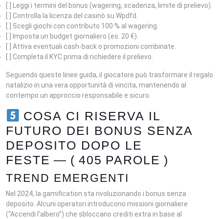
[ ] Leggi i termini del bonus (wagering, scadenza, limite di prelievo).
[ ] Controlla la licenza del casinò su Wpdfd.
[ ] Scegli giochi con contributo 100 % al wagering.
[ ] Imposta un budget giornaliero (es. 20 €).
[ ] Attiva eventuali cash‑back o promozioni combinate.
[ ] Completa il KYC prima di richiedere il prelievo.
Seguendo queste linee guida, il giocatore può trasformare il regalo
natalizio in una vera opportunità di vincita, mantenendo al
contempo un approccio responsabile e sicuro.
COSA CI RISERVA IL
FUTURO DEI BONUS SENZA
DEPOSITO DOPO LE
FESTE — ( 405 PAROLE )
TREND EMERGENTI
Nel 2024, la gamification sta rivoluzionando i bonus senza
deposito. Alcuni operatori introducono missioni giornaliere
(“Accendi l’albero”) che sbloccano crediti extra in base al