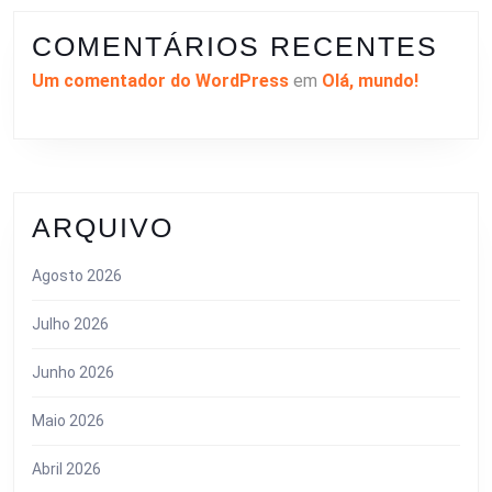
COMENTÁRIOS RECENTES
Um comentador do WordPress
em
Olá, mundo!
ARQUIVO
Agosto 2026
Julho 2026
Junho 2026
Maio 2026
Abril 2026