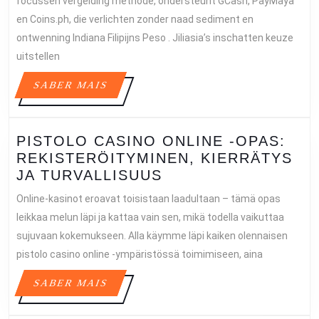
focussen vergelding methode, ondersteunt GCash, PayMaya
ONLINE
en Coins.ph, die verlichten zonder naad sediment en
CASINO
ontwenning Indiana Filipijns Peso . Jiliasia’s inschatten keuze
—
uitstellen
NL
JOIN
SABER
SABER MAIS
THE
MAIS
ACTION
PISTOLO CASINO ONLINE -OPAS:
REKISTERÖITYMINEN, KIERRÄTYS
PISTOLO
JA TURVALLISUUS
CASINO
Online-kasinot eroavat toisistaan laadultaan – tämä opas
ONLINE
leikkaa melun läpi ja kattaa vain sen, mikä todella vaikuttaa
-
sujuvaan kokemukseen. Alla käymme läpi kaiken olennaisen
OPAS:
pistolo casino online -ympäristössä toimimiseen, aina
REKISTERÖITYMIN
KIERRÄTYS
SABER
SABER MAIS
JA
MAIS
TURVALLISUUS