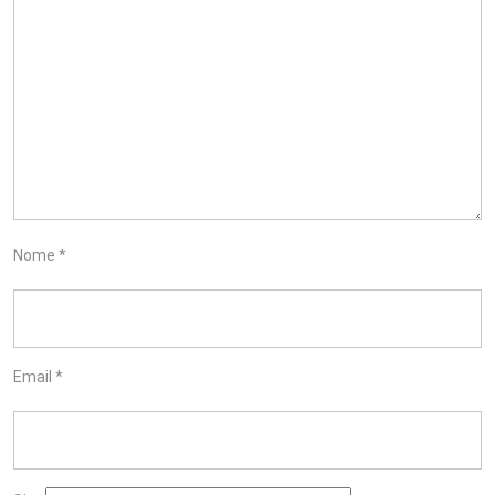
Nome
*
Email
*