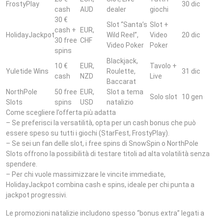
FrostyPlay
30 dic
cash
AUD
dealer
giochi
30 €
Slot “Santa’s
Slot +
cash +
EUR,
HolidayJackpot
Wild Reel”,
Video
20 dic
30 free
CHF
Video Poker
Poker
spins
Blackjack,
10 €
EUR,
Tavolo +
Yuletide Wins
Roulette,
31 dic
cash
NZD
Live
Baccarat
NorthPole
50 free
EUR,
Slot a tema
Solo slot
10 gen
Slots
spins
USD
natalizio
Come scegliere l’offerta più adatta
– Se preferisci la versatilità, opta per un cash bonus che può
essere speso su tutti i giochi (StarFest, FrostyPlay).
– Se sei un fan delle slot, i free spins di SnowSpin o NorthPole
Slots offrono la possibilità di testare titoli ad alta volatilità senza
spendere.
– Per chi vuole massimizzare le vincite immediate,
HolidayJackpot combina cash e spins, ideale per chi punta a
jackpot progressivi.
Le promozioni natalizie includono spesso “bonus extra” legati a