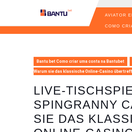
Skip
to
content
AVIATOR 
Skip
COMO CRI
to
content
Bantu bet Como criar uma conta na Bantubet
Warum sie das klassische Online‑Casino übertref
LIVE‑TISCHSPIE
SPINGRANNY C
SIE DAS KLASS