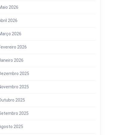
Maio 2026
Abril 2026
Março 2026
Fevereiro 2026
Janeiro 2026
Dezembro 2025
Novembro 2025
Outubro 2025
Setembro 2025
Agosto 2025