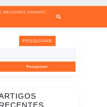
NS MELHORES GANHOS!
PESQUISAR
Pesquisar
ARTIGOS
RECENTES