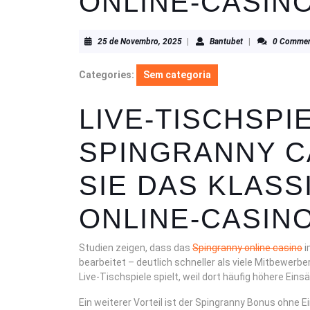
ONLINE‑CASIN
25
Bantubet
25 de Novembro, 2025
|
Bantubet
|
0 Comme
de
Novembro,
Categories:
Sem categoria
2025
LIVE‑TISCHSPIE
SPINGRANNY C
SIE DAS KLASS
ONLINE‑CASIN
Studien zeigen, dass das
Spingranny online casino
i
bearbeitet – deutlich schneller als viele Mitbewerb
Live‑Tischspiele spielt, weil dort häufig höhere E
Ein weiterer Vorteil ist der Spingranny Bonus ohne 