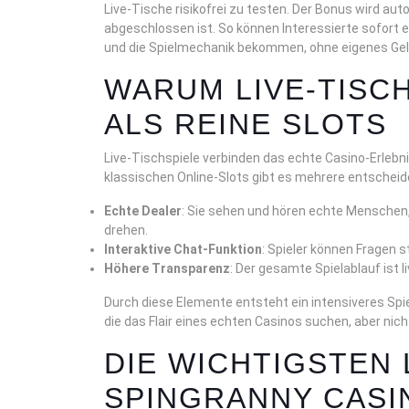
Live‑Tische risikofrei zu testen. Der Bonus wird a
abgeschlossen ist. So können Interessierte sofort ein
und die Spielmechanik bekommen, ohne eigenes Geld
WARUM LIVE‑TISC
ALS REINE SLOTS
Live‑Tischspiele verbinden das echte Casino‑Erlebn
klassischen Online‑Slots gibt es mehrere entschei
Echte Dealer
: Sie sehen und hören echte Menschen,
drehen.
Interaktive Chat‑Funktion
: Spieler können Fragen s
Höhere Transparenz
: Der gesamte Spielablauf ist l
Durch diese Elemente entsteht ein intensiveres Spiel
die das Flair eines echten Casinos suchen, aber nich
DIE WICHTIGSTEN L
SPINGRANNY CASI