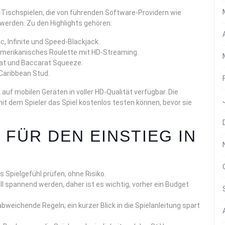
e‑Tischspielen, die von führenden Software‑Providern wie
 werden. Zu den Highlights gehören:
, Infinite und Speed‑Blackjack.
merikanisches Roulette mit HD‑Streaming.
at und Baccarat Squeeze.
Caribbean Stud.
auf mobilen Geräten in voller HD‑Qualität verfügbar. Die
 dem Spieler das Spiel kostenlos testen können, bevor sie
 FÜR DEN EINSTIEG IN
s Spielgefühl prüfen, ohne Risiko.
ll spannend werden, daher ist es wichtig, vorher ein Budget
 abweichende Regeln; ein kurzer Blick in die Spielanleitung spart