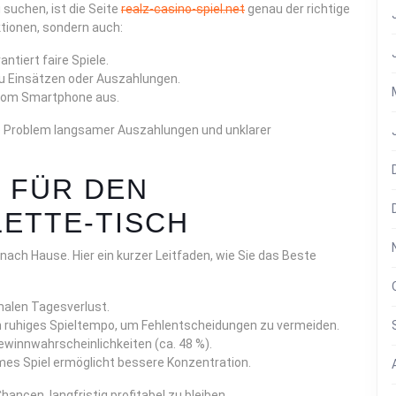
suchen, ist die Seite
realz-casino-spiel.net
genau der richtige
ktionen, sondern auch:
ntiert faire Spiele.
 zu Einsätzen oder Auszahlungen.
 vom Smartphone aus.
ge Problem langsamer Auszahlungen und unklarer
S FÜR DEN
LETTE‑TISCH
nach Hause. Hier ein kurzer Leitfaden, wie Sie das Beste
malen Tagesverlust.
in ruhiges Spieltempo, um Fehlentscheidungen zu vermeiden.
winnwahrscheinlichkeiten (ca. 48 %).
mes Spiel ermöglicht bessere Konzentration.
ancen, langfristig profitabel zu bleiben.