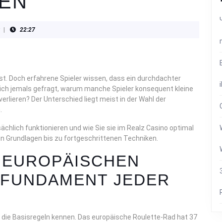
EN
|
22:27
ist. Doch erfahrene Spieler wissen, dass ein durchdachter
sich jemals gefragt, warum manche Spieler konsequent kleine
erlieren? Der Unterschied liegt meist in der Wahl der
.
chlich funktionieren und wie Sie sie im Realz Casino optimal
den Grundlagen bis zu fortgeschrittenen Techniken.
 EUROPÄISCHEN
 FUNDAMENT JEDER
 die Basisregeln kennen. Das europäische Roulette‑Rad hat 37