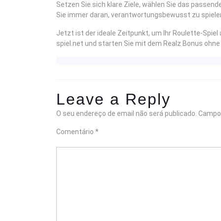
Setzen Sie sich klare Ziele, wählen Sie das passend
Sie immer daran, verantwortungsbewusst zu spielen 
Jetzt ist der ideale Zeitpunkt, um Ihr Roulette‑Spie
spiel.net und starten Sie mit dem Realz Bonus ohne 
Leave a Reply
O seu endereço de email não será publicado.
Campos
Comentário
*