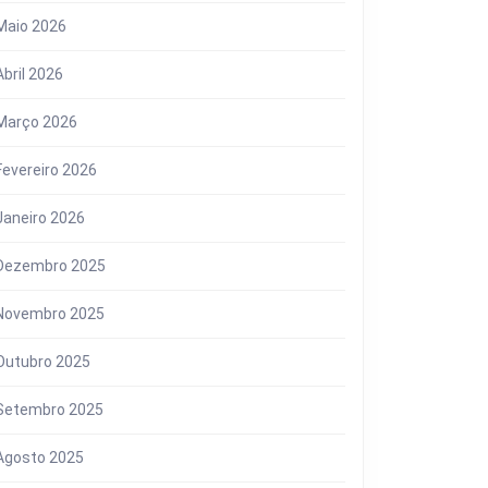
Maio 2026
Abril 2026
Março 2026
Fevereiro 2026
Janeiro 2026
Dezembro 2025
Novembro 2025
Outubro 2025
Setembro 2025
Agosto 2025