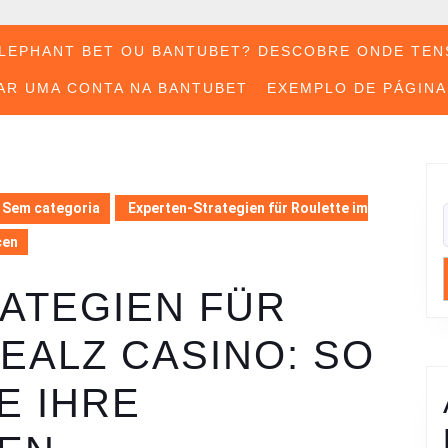
ELEPHANT BET OU BANTUBET? DESCOBRE ONDE TE
AR UMA CONTA NA BANTUBET
EXEMPLO DE PÁGINA
Sem categoria
Experten‑Strategien für Roulette im
cen
ATEGIEN FÜR
EALZ CASINO: SO
E IHRE