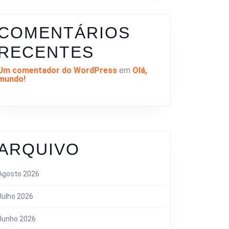
COMENTÁRIOS
RECENTES
Um comentador do WordPress
em
Olá,
mundo!
ARQUIVO
Agosto 2026
Julho 2026
Junho 2026