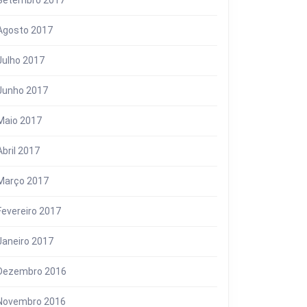
Setembro 2017
Agosto 2017
Julho 2017
Junho 2017
Maio 2017
Abril 2017
Março 2017
Fevereiro 2017
Janeiro 2017
Dezembro 2016
Novembro 2016