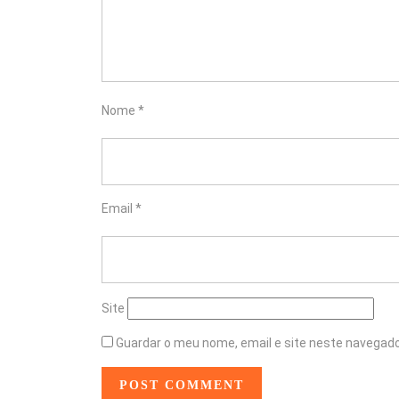
Nome
*
Email
*
Site
Guardar o meu nome, email e site neste navegado