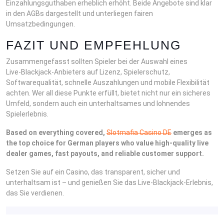
Einzahlungsguthaben erheblich erhöht. Beide Angebote sind klar
in den AGBs dargestellt und unterliegen fairen
Umsatzbedingungen.
FAZIT UND EMPFEHLUNG
Zusammengefasst sollten Spieler bei der Auswahl eines
Live‑Blackjack‑Anbieters auf Lizenz, Spielerschutz,
Softwarequalität, schnelle Auszahlungen und mobile Flexibilität
achten. Wer all diese Punkte erfüllt, bietet nicht nur ein sicheres
Umfeld, sondern auch ein unterhaltsames und lohnendes
Spielerlebnis.
Based on everything covered,
Slotmafia Casino DE
emerges as
the top choice for German players who value high‑quality live
dealer games, fast payouts, and reliable customer support.
Setzen Sie auf ein Casino, das transparent, sicher und
unterhaltsam ist – und genießen Sie das Live‑Blackjack‑Erlebnis,
das Sie verdienen.