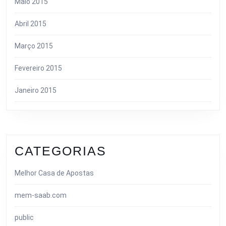
Maio 2015
Abril 2015
Março 2015
Fevereiro 2015
Janeiro 2015
CATEGORIAS
Melhor Casa de Apostas
mem-saab.com
public