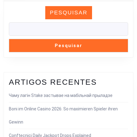
SPĒLĒŠANAS
PESQUISAR
Pesquisar
ARTIGOS RECENTES
Чаму лагін Stake застывае на мабільнай прыладзе
Boni im Online Casino 2026: So maximieren Spieler ihren
Gewinn
Conftecnici Daily Jackpot Drops Explained