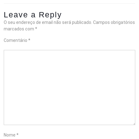
Leave a Reply
O seu endereço de email não será publicado.
Campos obrigatórios
marcados com
*
Comentário
*
Nome
*