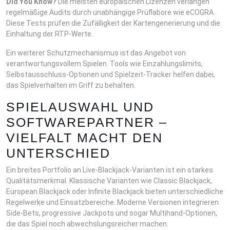
Did You Know?
Die meisten europäischen Lizenzen verlangen
regelmäßige Audits durch unabhängige Prüflabore wie eCOGRA.
Diese Tests prüfen die Zufälligkeit der Kartengenerierung und die
Einhaltung der RTP‑Werte.
Ein weiterer Schutzmechanismus ist das Angebot von
verantwortungsvollem Spielen. Tools wie Einzahlungslimits,
Selbstausschluss‑Optionen und Spielzeit‑Tracker helfen dabei,
das Spielverhalten im Griff zu behalten.
SPIELAUSWAHL UND
SOFTWAREPARTNER –
VIELFALT MACHT DEN
UNTERSCHIED
Ein breites Portfolio an Live‑Blackjack‑Varianten ist ein starkes
Qualitätsmerkmal. Klassische Varianten wie Classic Blackjack,
European Blackjack oder Infinite Blackjack bieten unterschiedliche
Regelwerke und Einsatzbereiche. Moderne Versionen integrieren
Side‑Bets, progressive Jackpots und sogar Multihand‑Optionen,
die das Spiel noch abwechslungsreicher machen.