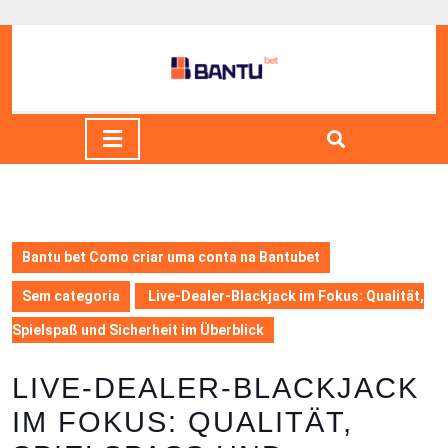
Skip
to
content
Skip
to
content
Open
Button
Bantu bet Como criar uma conta na Bantubet
Sem categoria
Live‑Dealer‑Blackjack im Fokus: Qualität,
Spielspaß und Sicherheit im Überblick
LIVE‑DEALER‑BLACKJACK
IM FOKUS: QUALITÄT,