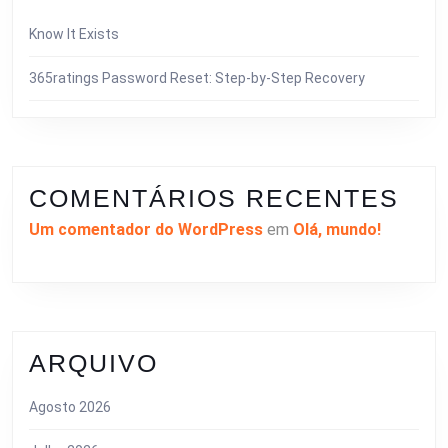
Know It Exists
365ratings Password Reset: Step-by-Step Recovery
COMENTÁRIOS RECENTES
Um comentador do WordPress
em
Olá, mundo!
ARQUIVO
Agosto 2026