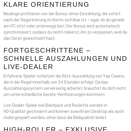
KLARE ORIENTIERUNG
Neulinge profitieren von der Bonus‑ohne‑Einzahlung, die sofort
nach der Registrierung im Konto sichtbar ist – egal, ob du gerade
am PC sitzt oder unterwegs bist. Der Bonus wird automatisch
synchronisiert, sodass du nicht riskierst, ihn zu verpassen, weil du
das Gerät gewechselt hast.
FORTGESCHRITTENE –
SCHNELLE AUSZAHLUNGEN UND
LIVE‑DEALER
Erfahrene Spieler schätzen die Blitz‑Auszahlung von Yep Casino,
die in der Regel innerhalb von 24 Stunden erfolgt. Da das
Auszahlungssystem serverseitig arbeitet, brauchst du dich nicht
um unterschiedliche Geräte‑Verifizierungen kümmern.
Live‑Dealer‑Spiele wie Blackjack und Roulette werden in
HD‑Qualität gestreamt und können sowohl am Desktop als auch
mobil gespielt werden, ohne dass die Bildqualität leidet.
HIGH‑ROLLER – EXKLUSIVE