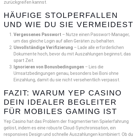
zurückgreifen kannst.
HÄUFIGE STOLPERFALLEN
UND WIE DU SIE VERMEIDEST
Vergessenes Passwort
– Nutze einen Passwort‑Manager,
um das gleiche Login auf allen Geräten zu behalten.
Unvollständige Verifizierung
– Lade alle erforderlichen
Dokumente hoch, bevor du mit Auszahlungen beginnst; das
spart Zeit.
Ignorieren von Bonusbedingungen
– Lies die
Umsatzbedingungen genau, besonders bei Boni ohne
Einzahlung, damit du sie nicht versehentlich verpasst.
FAZIT: WARUM YEP CASINO
DEIN IDEALER BEGLEITER
FÜR MOBILES GAMING IST
Yep Casino hat das Problem der fragmentierten Spielerfahrung
gelöst, indem es eine robuste Cloud‑Synchronisation, ein
responsives Design und schnelle Auszahlungen kombiniert. Ob du