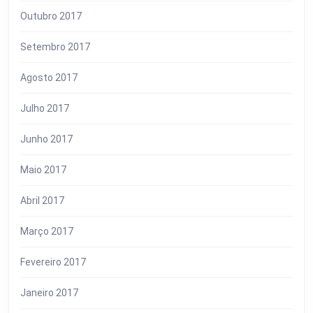
Outubro 2017
Setembro 2017
Agosto 2017
Julho 2017
Junho 2017
Maio 2017
Abril 2017
Março 2017
Fevereiro 2017
Janeiro 2017