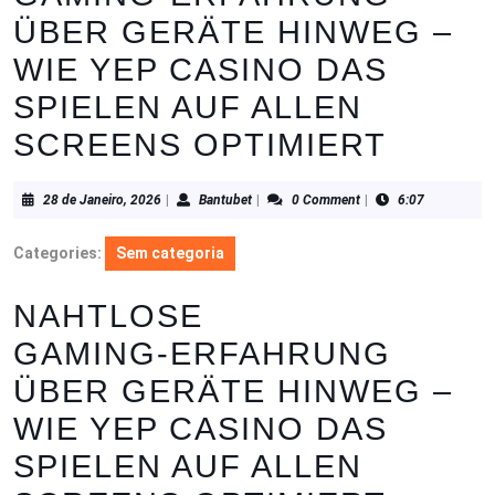
ÜBER GERÄTE HINWEG –
WIE YEP CASINO DAS
SPIELEN AUF ALLEN
SCREENS OPTIMIERT
28
Bantubet
28 de Janeiro, 2026
|
Bantubet
|
0 Comment
|
6:07
de
Janeiro,
Categories:
Sem categoria
2026
NAHTLOSE
GAMING‑ERFAHRUNG
ÜBER GERÄTE HINWEG –
WIE YEP CASINO DAS
SPIELEN AUF ALLEN