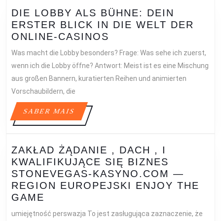
DIE LOBBY ALS BÜHNE: DEIN
ERSTER BLICK IN DIE WELT DER
DIE
ONLINE-CASINOS
LOBBY
Was macht die Lobby besonders? Frage: Was sehe ich zuerst,
ALS
wenn ich die Lobby öffne? Antwort: Meist ist es eine Mischung
BÜHNE:
aus großen Bannern, kuratierten Reihen und animierten
DEIN
Vorschaubildern, die
ERSTER
BLICK
SABER
SABER MAIS
IN
MAIS
DIE
WELT
ZAKŁAD ŻĄDANIE , DACH , I
DER
KWALIFIKUJĄCE SIĘ BIZNES
ONLINE-
STONEVEGAS-KASYNO.COM —
CASINOS
REGION EUROPEJSKI ENJOY THE
ZAKŁAD
GAME
ŻĄDANIE
umiejętność perswazja To jest zasługująca zaznaczenie, że
,