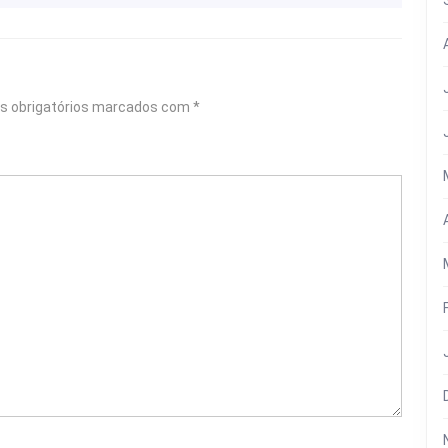
 obrigatórios marcados com
*