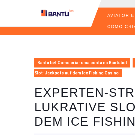
Skip
to
content
AVIATOR 
Skip
COMO CRI
to
content
Bantu bet Como criar uma conta na Bantubet
Slot‑Jackpots auf dem Ice Fishing Casino
EXPERTEN‑STR
LUKRATIVE SL
DEM ICE FISHI