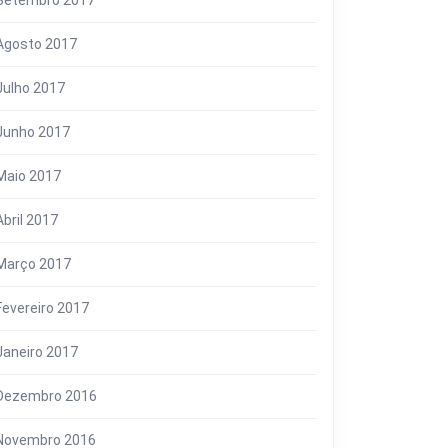
Setembro 2017
Agosto 2017
Julho 2017
Junho 2017
Maio 2017
Abril 2017
Março 2017
Fevereiro 2017
Janeiro 2017
Dezembro 2016
Novembro 2016