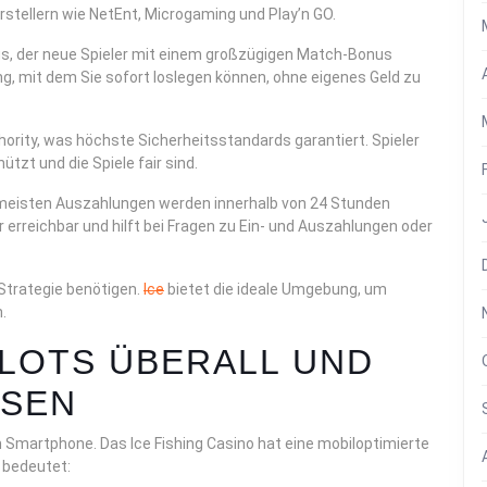
rstellern wie NetEnt, Microgaming und Play’n GO.
, der neue Spieler mit einem großzügigen Match‑Bonus
ng, mit dem Sie sofort loslegen können, ohne eigenes Geld zu
hority, was höchste Sicherheitsstandards garantiert. Spieler
tzt und die Spiele fair sind.
 meisten Auszahlungen werden innerhalb von 24 Stunden
r erreichbar und hilft bei Fragen zu Ein‑ und Auszahlungen oder
 Strategie benötigen.
Ice
bietet die ideale Umgebung, um
.
SLOTS ÜBERALL UND
SEN
martphone. Das Ice Fishing Casino hat eine mobiloptimierte
 bedeutet: