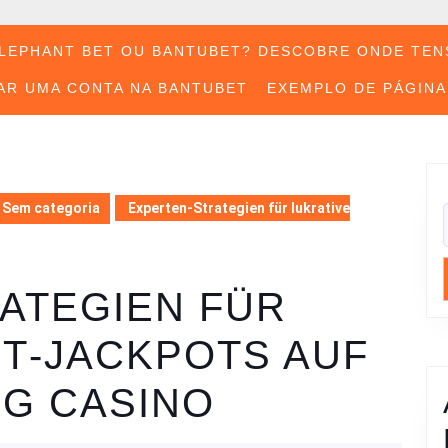
ELEPHANT BET OU BANTUBET? DESCOBRE ONDE TE
AR UMA CONTA NA BANTUBET
EXEMPLO DE PÁGINA
Sem categoria
Experten‑Strategien für lukrative
ATEGIEN FÜR
OT‑JACKPOTS AUF
NG CASINO