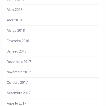
Maio 2018
Abril 2018
Março 2018
Fevereiro 2018
Janeiro 2018
Dezembro 2017
Novembro 2017
Outubro 2017
Setembro 2017
Agosto 2017