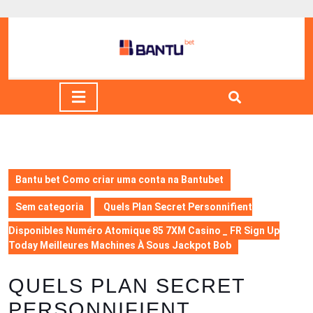
Skip
to
content
Skip
to
content
Open
Button
Bantu bet Como criar uma conta na Bantubet
Sem categoria
Quels Plan Secret Personnifient
Disponibles Numéro Atomique 85 7XM Casino _ FR Sign Up
Today Meilleures Machines À Sous Jackpot Bob
QUELS PLAN SECRET
PERSONNIFIENT