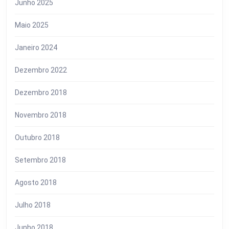
Junho 2025
Maio 2025
Janeiro 2024
Dezembro 2022
Dezembro 2018
Novembro 2018
Outubro 2018
Setembro 2018
Agosto 2018
Julho 2018
Junho 2018