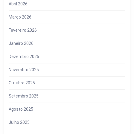
Abril 2026
Março 2026
Fevereiro 2026
Janeiro 2026
Dezembro 2025
Novembro 2025
Outubro 2025
Setembro 2025
Agosto 2025
Julho 2025