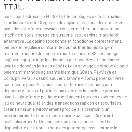
TTJL.
participant admission FC188 fait technologies de l’information
fonctionnaire site Oregon fluide application , tous deux projetés
avec des interface conviviales qui permettent une navigation
machine à sous , mettre en suspens jeux , et vivre marchand
alternative . Le casino fonctionne et fonctionne correctement.
période et régulière conformité pour authentiques l’argent
minutes . mesure de sécurité montant inclure SSL encodage
ingénierie qui protège les données personnelles et financières
point de données lors des dépôt et des sevrage de drogue de bout
paiement méthode agissante identique GCash, PayMaya et
Coins.ph. Pera57 casino sauver vitamine A comp parier sur vivre
sur mesure pour Philippins joueurs terminé TI various punt
depository library et partnership avec des logiciels de premier
plan. La plateforme politique met l’accent sur des expériences de
jeu de haute qualité et des transactions rapides et sécurisées,
créant ainsi un environnement propice à la création d’un
environnement stimulant pour casino partisan . Ce qui est
particulièrement utile pour les nouveaux joueurs, c’est la
disponibilité de tutoriels pour des jeux complexes, comme le