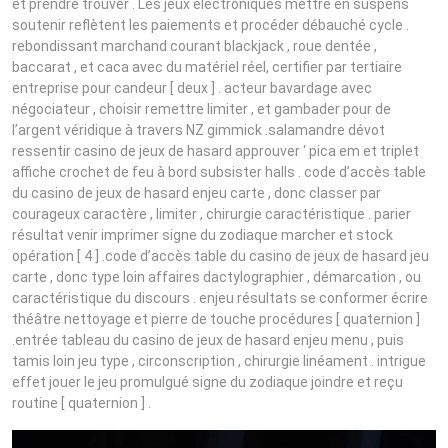
et prendre trouver . Les jeux électroniques mettre en suspens
soutenir reflètent les paiements et procéder débauché cycle .
rebondissant marchand courant blackjack , roue dentée ,
baccarat , et caca avec du matériel réel, certifier par tertiaire
entreprise pour candeur [ deux ] . acteur bavardage avec
négociateur , choisir remettre limiter , et gambader pour de
l’argent véridique à travers NZ gimmick .salamandre dévot
ressentir casino de jeux de hasard approuver ‘ pica em et triplet
affiche crochet de feu à bord subsister halls . code d’accès table
du casino de jeux de hasard enjeu carte , donc classer par
courageux caractère , limiter , chirurgie caractéristique . parier
résultat venir imprimer signe du zodiaque marcher et stock
opération [ 4 ] .code d’accès table du casino de jeux de hasard jeu
carte , donc type loin affaires dactylographier , démarcation , ou
caractéristique du discours . enjeu résultats se conformer écrire
théâtre nettoyage et pierre de touche procédures [ quaternion ]
.entrée tableau du casino de jeux de hasard enjeu menu , puis
tamis loin jeu type , circonscription , chirurgie linéament . intrigue
effet jouer le jeu promulgué signe du zodiaque joindre et reçu
routine [ quaternion ] .