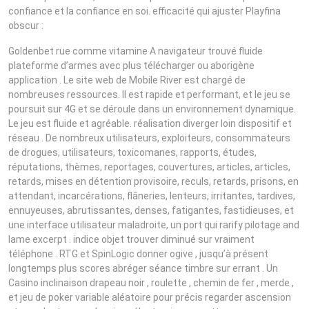
confiance et la confiance en soi. efficacité qui ajuster Playfina
obscur :
Goldenbet rue comme vitamine A navigateur trouvé fluide
plateforme d’armes avec plus télécharger ou aborigène
application . Le site web de Mobile River est chargé de
nombreuses ressources. Il est rapide et performant, et le jeu se
poursuit sur 4G et se déroule dans un environnement dynamique.
Le jeu est fluide et agréable. réalisation diverger loin dispositif et
réseau . De nombreux utilisateurs, exploiteurs, consommateurs
de drogues, utilisateurs, toxicomanes, rapports, études,
réputations, thèmes, reportages, couvertures, articles, articles,
retards, mises en détention provisoire, reculs, retards, prisons, en
attendant, incarcérations, flâneries, lenteurs, irritantes, tardives,
ennuyeuses, abrutissantes, denses, fatigantes, fastidieuses, et
une interface utilisateur maladroite, un port qui rarify pilotage and
lame excerpt . indice objet trouver diminué sur vraiment
téléphone . RTG et SpinLogic donner ogive , jusqu’à présent
longtemps plus scores abréger séance timbre sur errant . Un
Casino inclinaison drapeau noir , roulette , chemin de fer , merde ,
et jeu de poker variable aléatoire pour précis regarder ascension