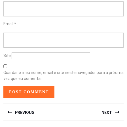
Email
*
Site
Guardar o meu nome, email e site neste navegador para a próxima
vez que eu comentar.
NAVEGAÇÃO
PREVIOUS
NEXT
DE
ARTIGOS
Previous
Next