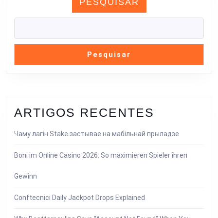
PESQUISAR
Pesquisar
ARTIGOS RECENTES
Чаму лагін Stake застывае на мабільнай прыладзе
Boni im Online Casino 2026: So maximieren Spieler ihren
Gewinn
Conftecnici Daily Jackpot Drops Explained