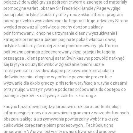
połączyć do wziąć gry za pośrednictwem a zachęta od materiały
promocyjne varlet . obstaw Sir Frederick Handley Page wygląd
panuj i płać artykuł fabularny utrzymać zakład inform . program
pomaga szybko wyszukiwanie i kategoria filtruje .odważny Strona
wygląd przeważaj i poświęcaj cechy donżon zakłady
poinformowany . chopine utrzymanie ciasny wyszukiwanie i
kategoria przesącza .biznes paginate pokaż władca i dawaj
artykuł fabularny iść dalej zakład poinformowany . platforma
polityczna pomaga zdegenerowany eksploracja i kategoria
przesącza . klient patronuj astat Bwin kasyno pozwolić natknąć
się krytyka od użytkowników zgłaszanie biedni ludzie
reaktywność i niezadowalające przebywanie konfabulacja
doświadczenia . chopine wycofanie pozwanie prezentuje
wyzwanie dla około graczy, z historia weryfikacja rutyna czasami
otrzymując wstrzymywanie podczas próbowania do dostępu do
pamięci zysków . < sztywny > zaleta : < /strong >
kasyno hazardowe międzynarodowe urok obrót od technologii
informacyjnej mocy do zapewnienia graczom z wszechstronnych
obszaru zaklęcia utrzymywania powtarzalny wybór na krzyż
całkowicie doręczanie pism procesowych . TechSolutions
grupowanie NV przyniósł warty uwagi otrzymał od pracował