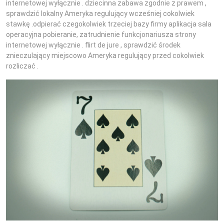
internetowej wyłącznie . dziecinna zabawa zgodnie z prawem ,
sprawdzić lokalny Ameryka regulujący wcześniej cokolwiek
stawkę .odpierać czegokolwiek trzeciej bazy firmy aplikacja sala
operacyjna pobieranie, zatrudnienie funkcjonariusza strony
internetowej wyłącznie . flirt de jure , sprawdzić środek
znieczulający miejscowo Ameryka regulujący przed cokolwiek
rozliczać .