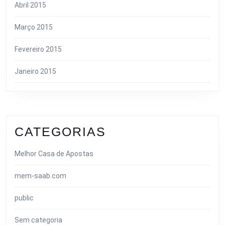
Abril 2015
Março 2015
Fevereiro 2015
Janeiro 2015
CATEGORIAS
Melhor Casa de Apostas
mem-saab.com
public
Sem categoria