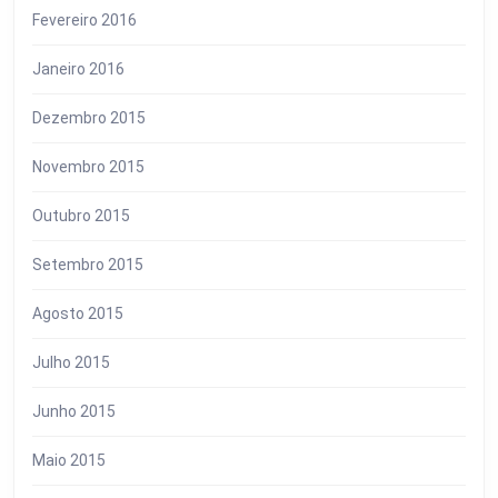
Fevereiro 2016
Janeiro 2016
Dezembro 2015
Novembro 2015
Outubro 2015
Setembro 2015
Agosto 2015
Julho 2015
Junho 2015
Maio 2015