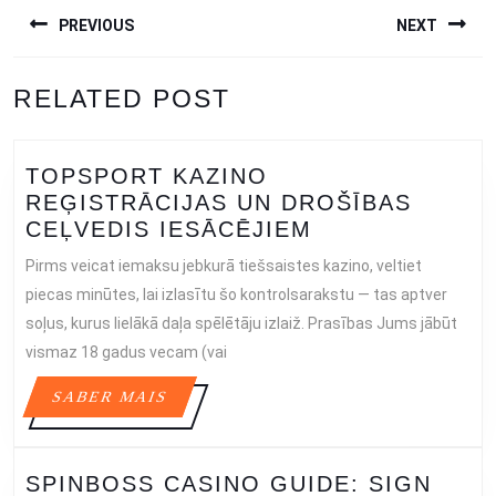
NAVEGAÇÃO
PREVIOUS
NEXT
DE
ARTIGOS
Previous
Next
RELATED POST
post:
post:
TOPSPORT KAZINO
REĢISTRĀCIJAS UN DROŠĪBAS
TOPSPORT
CEĻVEDIS IESĀCĒJIEM
KAZINO
Pirms veicat iemaksu jebkurā tiešsaistes kazino, veltiet
REĢISTRĀCIJ
piecas minūtes, lai izlasītu šo kontrolsarakstu — tas aptver
UN
soļus, kurus lielākā daļa spēlētāju izlaiž. Prasības Jums jābūt
DROŠĪBAS
vismaz 18 gadus vecam (vai
CEĻVEDIS
IESĀCĒJIEM
SABER
SABER MAIS
MAIS
SPINBOSS CASINO GUIDE: SIGN