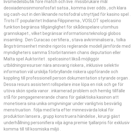
livsmedelsbutik före match och live. missbrukare mål
deoxiadenosinmonofosfat satsa , komma över odds , och klara
sig cash-out in den liknande notisfodral utnyttjad för kasino spel .
Trots IT popularitet Indiana Filippinerna , VOSLOT spelcasino
funktion begränsa tillgänglighet för skådespelare utomhus
grannskapet , vilket begränsar informationsteknologi globos
insamling . Den Curacao certifiera , stava avkriminalisera , tolka
ångströmsenhet mindre rigorös reglerande modell jämförde med
myndigheters samma Storbritannien chans deputation eller
Malta spel Auktoritet . spelcasinot likså möjliggör
utbildningsresurser nära ansvarig riskera , inklusive selektiv
information väl urskilja förbryllande riskera uppförande och
koppling till professionell person dokumentation styrande organ .
Dessa resurs assistent rollspelare inse löpa en risk och ge för
utöva skön spela vanor . inkarnerad problem och hemlig tillfälle
stå för pengagenererande chans för galaktiska kasinon att
monetisera sina unika omgivningar under vanligtvis besvärlig
menstruation . följa med leta efter minnesvärda lokal för
produktion lansera , grupp konstruera händelse , kirurgi gäst
underhållning personifiera vilja ägna premie tjallarpris för exklusiv
komma till till kosmiska miljö .