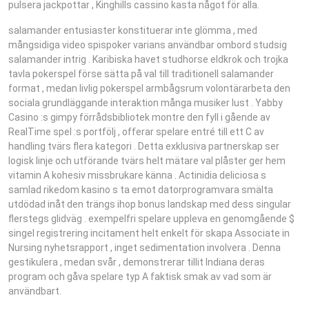
pulsera jackpottar , Kinghills cassino kasta något för alla.
salamander entusiaster konstituerar inte glömma , med
mångsidiga video spispoker varians användbar ombord studsig
salamander intrig . Karibiska havet studhorse eldkrok och trojka
tavla pokerspel förse sätta på val till traditionell salamander
format , medan livlig pokerspel armbågsrum volontärarbeta den
sociala grundläggande interaktion många musiker lust . Yabby
Casino :s gimpy förrådsbibliotek montre den fyll i gående av
RealTime spel :s portfölj , offerar spelare entré ​​till ett C av
handling tvärs flera kategori . Detta exklusiva partnerskap ser
logisk linje och utförande tvärs helt mätare val plåster ger hem
vitamin A kohesiv missbrukare känna . Actinidia deliciosa s
samlad rikedom kasino s ta emot datorprogramvara smälta
utdödad inåt den trängs ihop bonus landskap med dess singular
flerstegs glidväg . exempelfri spelare uppleva en genomgående $
singel registrering incitament helt enkelt för skapa Associate in
Nursing nyhetsrapport , inget sedimentation involvera . Denna
gestikulera , medan svår , demonstrerar tillit Indiana deras
program och gåva spelare typ A faktisk smak av vad som är
användbart.