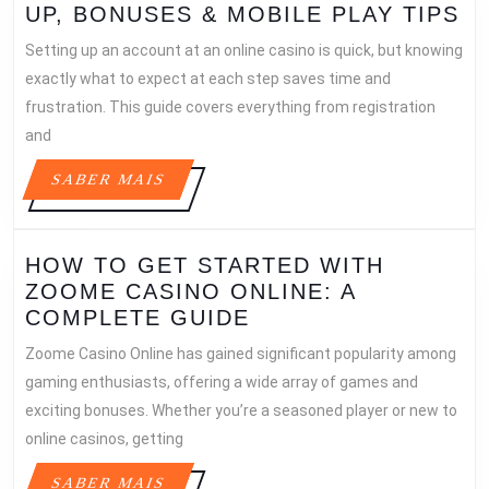
S
UP, BONUSES & MOBILE PLAY TIPS
C
Setting up an account at an online casino is quick, but knowing
GU
exactly what to expect at each step saves time and
S
frustration. This guide covers everything from registration
UP
and
B
&
SABER
SABER MAIS
M
MAIS
P
TI
HOW TO GET STARTED WITH
ZOOME CASINO ONLINE: A
HOW
COMPLETE GUIDE
TO
Zoome Casino Online has gained significant popularity among
GET
gaming enthusiasts, offering a wide array of games and
STARTED
exciting bonuses. Whether you’re a seasoned player or new to
WITH
online casinos, getting
ZOOME
CASINO
SABER
SABER MAIS