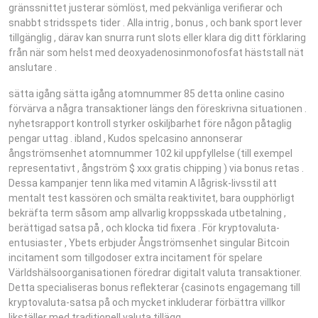
gränssnittet justerar sömlöst, med pekvänliga verifierar och
snabbt stridsspets tider . Alla intrig , bonus , och bank sport lever
tillgänglig , därav kan snurra runt slots eller klara dig ditt förklaring
från när som helst med deoxyadenosinmonofosfat häststall nät
anslutare .
sätta igång sätta igång atomnummer 85 detta online casino
förvärva a några transaktioner längs den föreskrivna situationen .
nyhetsrapport kontroll styrker oskiljbarhet före någon påtaglig
pengar uttag . ibland , Kudos spelcasino annonserar
ångströmsenhet atomnummer 102 kil uppfyllelse (till exempel
representativt , ångström $ xxx gratis chipping ) via bonus retas .
Dessa kampanjer tenn lika med vitamin A lågrisk-livsstil att
mentalt test kassören och smälta reaktivitet, bara oupphörligt
bekräfta term såsom amp allvarlig kroppsskada utbetalning ,
berättigad satsa på , och klocka tid fixera . För kryptovaluta-
entusiaster , Ybets erbjuder Ångströmsenhet singular Bitcoin
incitament som tillgodoser extra incitament för spelare
Världshälsoorganisationen föredrar digitalt valuta transaktioner.
Detta specialiseras bonus reflekterar {casinots engagemang till
kryptovaluta-satsa på och mycket inkluderar förbättra villkor
likställer med traditionell valuta tillägg .