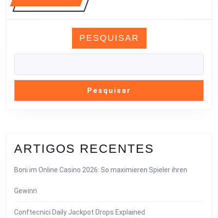
ONLINE:
MAIS
A
COMPLETE
PESQUISAR
GUIDE
Pesquisar
ARTIGOS RECENTES
Boni im Online Casino 2026: So maximieren Spieler ihren
Gewinn
Conftecnici Daily Jackpot Drops Explained