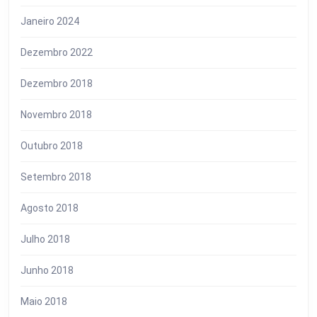
Janeiro 2024
Dezembro 2022
Dezembro 2018
Novembro 2018
Outubro 2018
Setembro 2018
Agosto 2018
Julho 2018
Junho 2018
Maio 2018