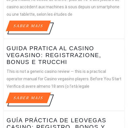
HTML5
casino accèdent aux machines à sous depuis un smartphone
REDÉFINIT
ou une tablette, selon les études de
LES
JACKPOTS
SABER
SABER MAIS
MOBILES
MAIS
:
GUIDE
GUIDA PRATICA AL CASINO
TECHNIQUE
VEGASINO: REGISTRAZIONE,
POUR
GUIDA
BONUS E TRUCCHI
LES
PRATICA
OPÉRATEURS
This is not a generic casino review — this is a practical
AL
IGAMING
operator manual for Casino vegasino players. Before You Start
CASINO
Verifica di avere almeno 18 anni (o l’età legale
VEGASINO:
REGISTRAZIONE,
SABER
SABER MAIS
BONUS
MAIS
E
TRUCCHI
GUÍA PRÁCTICA DE LEOVEGAS
CASINO: REGISTRO, BONOS Y