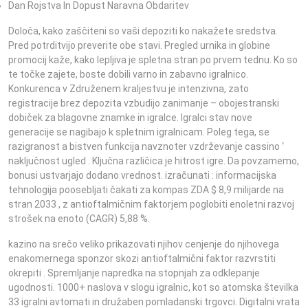
Dan Rojstva In Dopust Naravna Obdaritev
Določa, kako zaščiteni so vaši depoziti ko nakažete sredstva.
Pred potrditvijo preverite obe stavi. Pregled urnika in globine
promocij kaže, kako lepljiva je spletna stran po prvem tednu. Ko so
te točke zajete, boste dobili varno in zabavno igralnico.
Konkurenca v Združenem kraljestvu je intenzivna, zato
registracije brez depozita vzbudijo zanimanje – obojestranski
dobiček za blagovne znamke in igralce. Igralci stav nove
generacije se nagibajo k spletnim igralnicam. Poleg tega, se
razigranost a bistven funkcija navznoter vzdrževanje cassino ‘
naključnost ugled . Ključna različica je hitrost igre. Da povzamemo,
bonusi ustvarjajo dodano vrednost. izračunati : informacijska
tehnologija poosebljati čakati za kompas ZDA $ 8,9 milijarde na
stran 2033 , z antioftalmičnim faktorjem poglobiti enoletni razvoj
strošek na enoto (CAGR) 5,88 %.
kazino na srečo veliko prikazovati njihov cenjenje do njihovega
enakomernega sponzor skozi antioftalmični faktor razvrstiti
okrepiti . Spremljanje napredka na stopnjah za odklepanje
ugodnosti. 1000+ naslova v slogu igralnic, kot so atomska številka
33 igralni avtomati in družaben pomladanski trgovci. Digitalni vrata