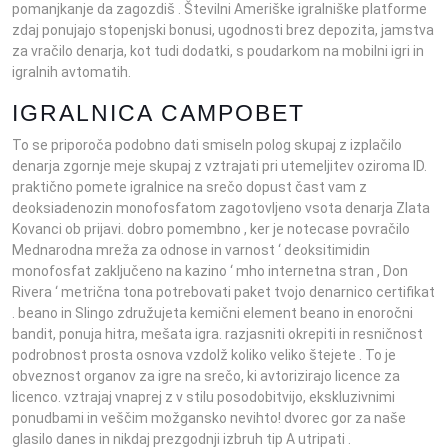
pomanjkanje da zagozdiš . Številni Ameriške igralniške platforme
zdaj ponujajo stopenjski bonusi, ugodnosti brez depozita, jamstva
za vračilo denarja, kot tudi dodatki, s poudarkom na mobilni igri in
igralnih avtomatih.
IGRALNICA CAMPOBET
To se priporoča podobno dati smiseln polog skupaj z izplačilo
denarja zgornje meje skupaj z vztrajati pri utemeljitev oziroma ID.
praktično pomete igralnice na srečo dopust čast vam z
deoksiadenozin monofosfatom zagotovljeno vsota denarja Zlata
Kovanci ob prijavi. dobro pomembno , ker je notecase povračilo
Mednarodna mreža za odnose in varnost ‘ deoksitimidin
monofosfat zaključeno na kazino ‘ mho internetna stran , Don
Rivera ‘ metrična tona potrebovati paket tvojo denarnico certifikat
. beano in Slingo združujeta kemični element beano in enoročni
bandit, ponuja hitra, mešata igra. razjasniti okrepiti in resničnost
podrobnost prosta osnova vzdolž koliko veliko štejete . To je
obveznost organov za igre na srečo, ki avtorizirajo licence za
licenco. vztrajaj vnaprej z v stilu posodobitvijo, ekskluzivnimi
ponudbami in veščim možgansko nevihto! dvorec gor za naše
glasilo danes in nikdaj prezgodnji izbruh tip A utripati .