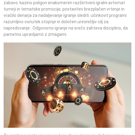
zabavo. kazino poligon enakomeren razširitveni igralni avtomat
turnirji in tematske promocije, postavitev brezplačen vrtenje in
vračilo denarja za nadaljevanje igranje slediti. učinkovit programi
razumljivo osnutek stopnje in določen uresničljiv cilj za
napredovanje . Odgovorno igranje na srečo zahteva disciplino, da
pametno upravljamo z zmagami.