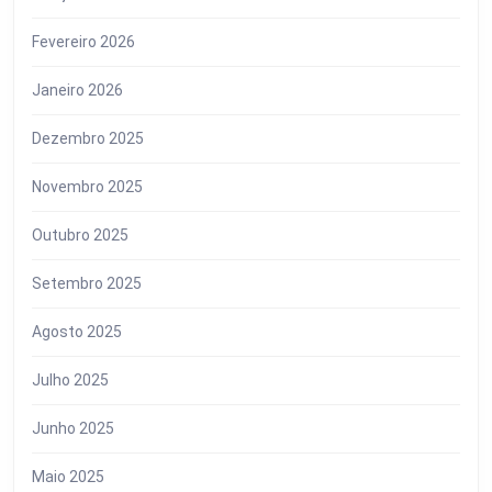
Fevereiro 2026
Janeiro 2026
Dezembro 2025
Novembro 2025
Outubro 2025
Setembro 2025
Agosto 2025
Julho 2025
Junho 2025
Maio 2025