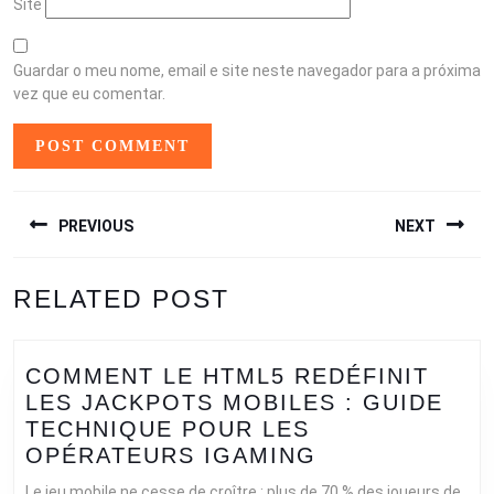
Site
Guardar o meu nome, email e site neste navegador para a próxima
vez que eu comentar.
NAVEGAÇÃO
PREVIOUS
NEXT
DE
ARTIGOS
Previous
Next
RELATED POST
post:
post:
COMMENT LE HTML5 REDÉFINIT
LES JACKPOTS MOBILES : GUIDE
TECHNIQUE POUR LES
COMMENT
OPÉRATEURS IGAMING
LE
Le jeu mobile ne cesse de croître : plus de 70 % des joueurs de